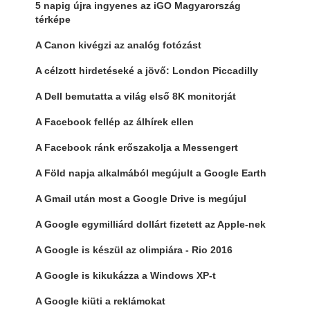
5 napig újra ingyenes az iGO Magyarország
térképe
A Canon kivégzi az analóg fotózást
A célzott hirdetéseké a jövő: London Piccadilly
A Dell bemutatta a világ első 8K monitorját
A Facebook fellép az álhírek ellen
A Facebook ránk erőszakolja a Messengert
A Föld napja alkalmából megújult a Google Earth
A Gmail után most a Google Drive is megújul
A Google egymilliárd dollárt fizetett az Apple-nek
A Google is készül az olimpiára - Rio 2016
A Google is kikukázza a Windows XP-t
A Google kiüti a reklámokat