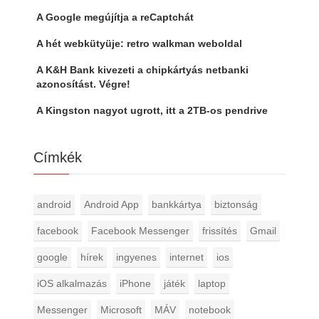
A Google megújítja a reCaptchát
A hét webkütyüje: retro walkman weboldal
A K&H Bank kivezeti a chipkártyás netbanki
azonosítást. Végre!
A Kingston nagyot ugrott, itt a 2TB-os pendrive
Címkék
android
Android App
bankkártya
biztonság
facebook
Facebook Messenger
frissítés
Gmail
google
hírek
ingyenes
internet
ios
iOS alkalmazás
iPhone
játék
laptop
Messenger
Microsoft
MÁV
notebook