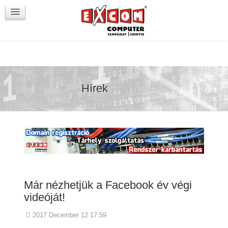
Újdonságok / Blog
VörösmartyKOCKA
Kapcsolat
Hírek
Már nézhetjük a Facebook év végi
videóját!
2017 December 12 17:59