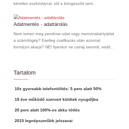
kéretlen eszköztárral, sőt a böngésződ sem...
Adatmentés - adattárolás
Nem ismeri meg pendrive-odat vagy memóriakártyádat
a számítógép? Esetleg csatlkazás után azonnal
formázni akarja? NE! Ilyenkor ne csináj semmit, vedd...
Tartalom
10x gyorsabb telefontöltés: 5 perc alatt 50%
18 éve működő szervert küldtek nyugdíjba
20 perc alatt 100%-os akku tötlés
2015 legnépszerűbb jelszavai