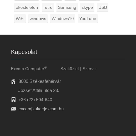
okostelefon
retró
Samsung
skype
USB
WiFi
windows
Windows10
YouTube
Kapcsolat
®
Excom Computer
Szaküzlet | Szerviz
8000 Székesfehérvár
József Attila utca 23.
+36 (22) 504-640
excom[kukac]excom.hu