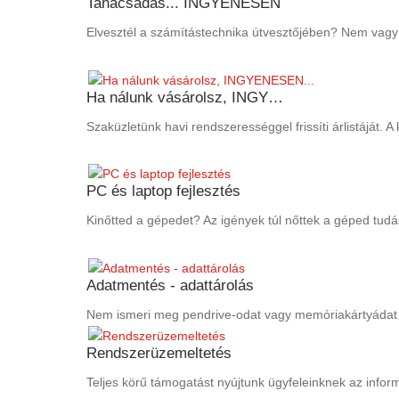
Tanácsadás... INGYENESEN
Elvesztél a számítástechnika útvesztőjében? Nem vagy k
Ha nálunk vásárolsz, INGY…
Szaküzletünk havi rendszerességgel frissíti árlistáját.
PC és laptop fejlesztés
Kinőtted a gépedet? Az igények túl nőttek a géped tud
Adatmentés - adattárolás
Nem ismeri meg pendrive-odat vagy memóriakártyádat a
Rendszerüzemeltetés
Teljes körű támogatást nyújtunk ügyfeleinknek az infor