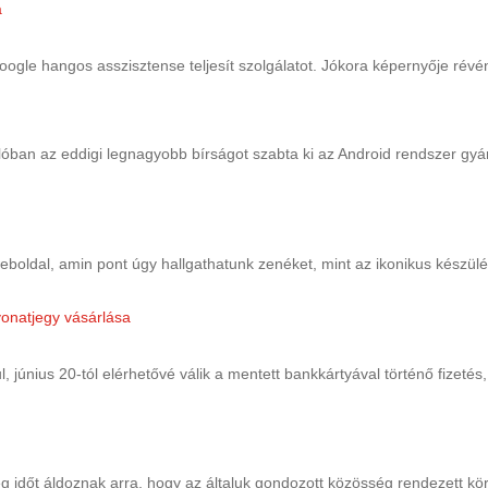
gle hangos asszisztense teljesít szolgálatot. Jókora képernyője révén 
alóban az eddigi legnagyobb bírságot szabta ki az Android rendszer gyár
oldal, amin pont úgy hallgathatunk zenéket, mint az ikonikus készülé
, június 20-tól elérhetővé válik a mentett bankkártyával történő fizeté
 időt áldoznak arra, hogy az általuk gondozott közösség rendezett 