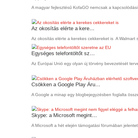
A magyar fejlesztésű KofaGO nemcsak a kapcsolódási pon
Az okosítás elérte a kere…
Az okosítás elérte a kerekes cekkereket is A Walmart sz
Egységes telefontöltőt sz…
Az Európai Unió egy olyan új törvény bevezetését terv
Csökken a Google Play Áru…
A Google a minap egy blogbejegyzésben foglalta össze,
Skype: a Microsoft megint…
A Microsoft a hét elején támogatási fórumában jelentett