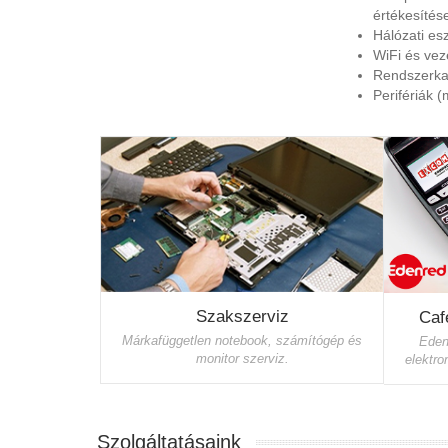
értékesítés
Hálózati es
WiFi és vez
Rendszerka
Perifériák (
Szakszerviz
Caf
Márkafüggetlen notebook, számítógép és
Eden
monitor szerviz.
elektro
Szolgáltatásaink