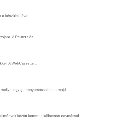
a készülék jóval...
tójára. A Reuters és...
kkel. A WebCassette...
s, mellyel egy gombnyomással lehet majd...
körülmények között kommunikálhasson egymással.