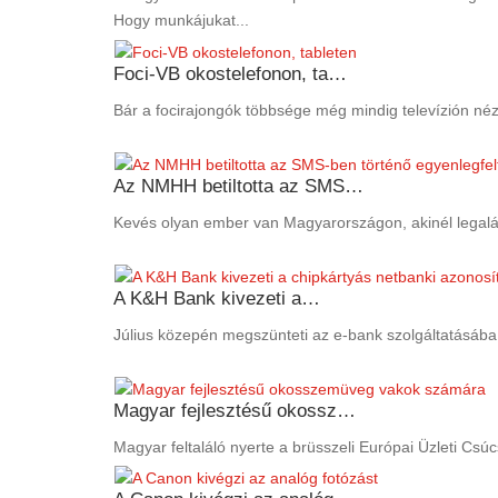
Hogy munkájukat...
Foci-VB okostelefonon, ta…
Bár a focirajongók többsége még mindig televízión néz
Az NMHH betiltotta az SMS…
Kevés olyan ember van Magyarországon, akinél legaláb
A K&H Bank kivezeti a…
Július közepén megszünteti az e-bank szolgáltatásába 
Magyar fejlesztésű okossz…
Magyar feltaláló nyerte a brüsszeli Európai Üzleti Csúc