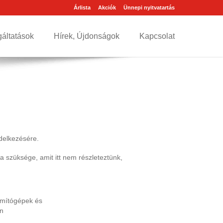
Árlista
Akciók
Ünnepi nyitvatartás
gáltatások
Hírek, Újdonságok
Kapcsolat
ndelkezésére.
a szüksége, amit itt nem részleteztünk,
ámítógépek és
an