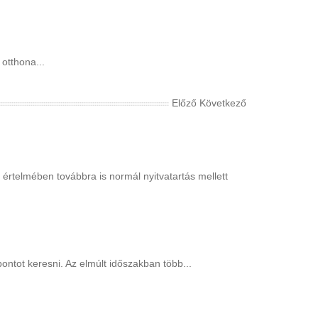
otthona...
Előző
Következő
elmében továbbra is normál nyitvatartás mellett
ntot keresni. Az elmúlt időszakban több...