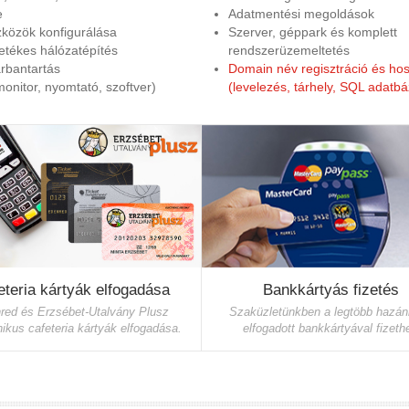
e
Adatmentési megoldások
zközök konfigurálása
Szerver, géppark és komplett
etékes hálózatépítés
rendszerüzemeltetés
rbantartás
Domain név regisztráció és hos
monitor, nyomtató, szoftver)
(levelezés, tárhely, SQL adatbáz
eteria kártyák elfogadása
Bankkártyás fizetés
red és Erzsébet-Utalvány Plusz
Szaküzletünkben a legtöbb hazá
nikus cafeteria kártyák elfogadása.
elfogadott bankkártyával fizethe