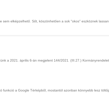
sem elképzelhető. Sőt, köszönhetően a sok "okos" eszköznek lassan 
21. április 6-án megjelent 144/2021. (III.27.) Kormányrendelet ért
ó funkció a Google Térképből, mostantól azonban könnyebb lesz töltőpo