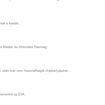
tek a kisebb...
i Média- és Hírközlési Hatóság...
. után már nem használhatják chipkártyájukat...
lismerést az EVA...