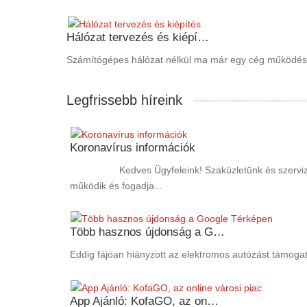
Hálózat tervezés és kiépí…
Számítógépes hálózat nélkül ma már egy cég működése 
Legfrissebb híreink
Koronavírus információk
Kedves Ügyfeleink! Szaküzletünk és szervizünk a 20
működik és fogadja...
Több hasznos újdonság a G…
Eddig fájóan hiányzott az elektromos autózást támogat
App Ajánló: KofaGO, az on…