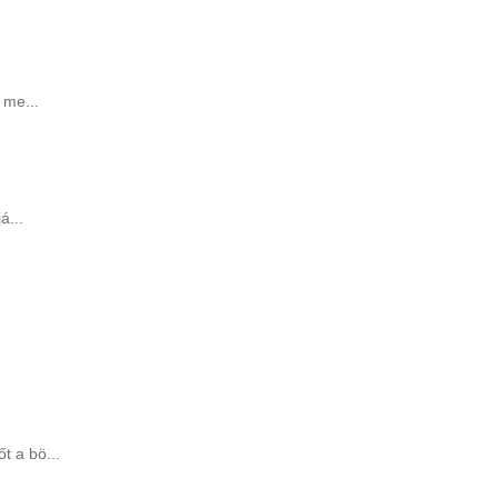
 me...
á...
t a bö...