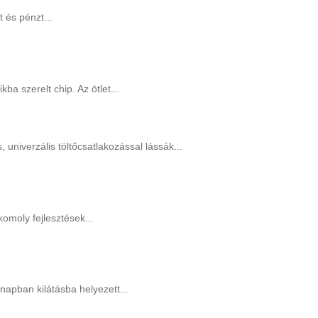
 és pénzt...
a szerelt chip. Az ötlet...
univerzális töltőcsatlakozással lássák...
omoly fejlesztések...
napban kilátásba helyezett...