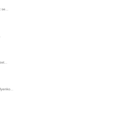
 se...
.
et...
yenko...