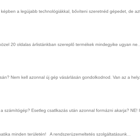
épben a legújabb technológiákkal, bővíteni szeretnéd gépedet, de azt
 A közel 20 oldalas árlistánkban szereplő termékek mindegyike ugyan ne..
ásán? Nem kell azonnal új gép vásárlásán gondolkodnod. Van az a helyz
 számítógép? Esetleg csatlkazás után azonnal formázni akarja? NE! Il
matika minden területén! A rendszerüzemeltetés szolgáltatásunk...