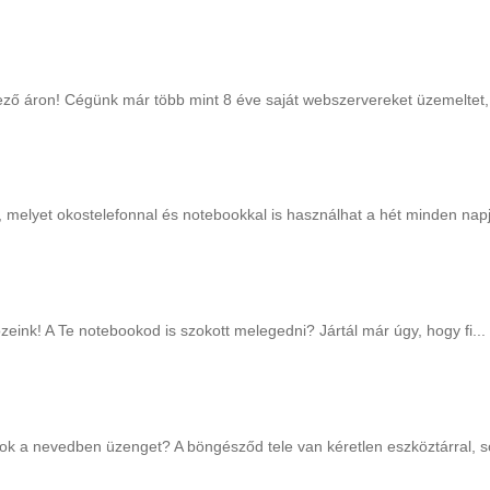
ező áron! Cégünk már több mint 8 éve saját webszervereket üzemeltet,
, melyet okostelefonnal és notebookkal is használhat a hét minden napj
zeink! A Te notebookod is szokott melegedni? Jártál már úgy, hogy fi...
 a nevedben üzenget? A böngésződ tele van kéretlen eszköztárral, ső