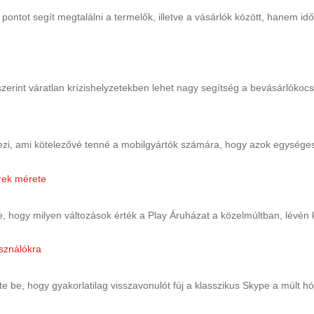
tot segít megtalálni a termelők, illetve a vásárlók között, hanem időt
erint váratlan krízishelyzetekben lehet nagy segítség a bevásárlókocsikb
ezi, ami kötelezővé tenné a mobilgyártók számára, hogy azok egységes, 
 hogy milyen változások érték a Play Áruházat a közelmúltban, lévén k
e be, hogy gyakorlatilag visszavonulót fúj a klasszikus Skype a múlt hó