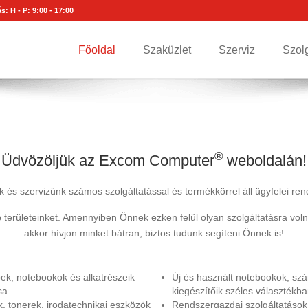
s: H - P: 9:00 - 17:00
Főoldal
Szaküzlet
Szerviz
Szol
®
Üdvözöljük az Excom Computer
weboldalán!
 és szervizünk számos szolgáltatással és termékkörrel áll ügyfelei re
b területeinket. Amennyiben Önnek ezken felül olyan szolgáltatásra voln
akkor hívjon minket bátran, biztos tudunk segíteni Önnek is!
k, notebookok és alkatrészeik
Új és használt notebookok, sz
sa
kiegészítőik széles választékb
k, tonerek, irodatechnikai eszközök
Rendszergazdai szolgáltatások