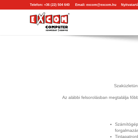
Telefon: +36 (22) 504 640
Email:
excom@excom.hu
Nyitvatartá
Szaküzletünk
Az alábbi felsorolásban megtalálja főb
Számítógépe
forgalmazá
Tintapatron