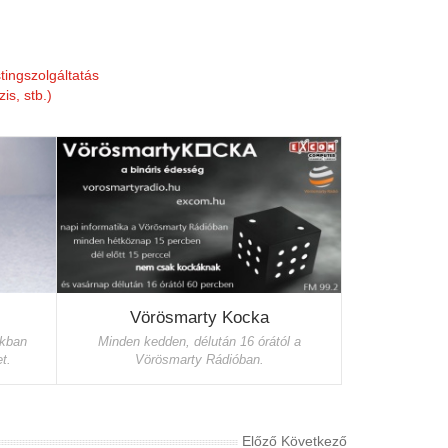
tingszolgáltatás
is, stb.)
Vörösmarty Kocka
nkban
Minden kedden, délután 16 órától a
t.
Vörösmarty Rádióban.
Előző
Következő