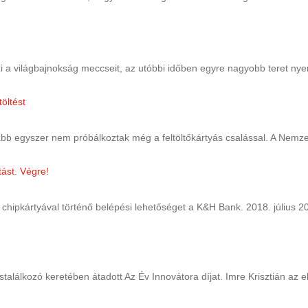
i a világbajnokság meccseit, az utóbbi időben egyre nagyobb teret nyer
b egyszer nem próbálkoztak még a feltöltőkártyás csalással. A Nemzet
chipkártyával történő belépési lehetőséget a K&H Bank. 2018. július 20
stalálkozó keretében átadott Az Év Innovátora díjat. Imre Krisztián az e