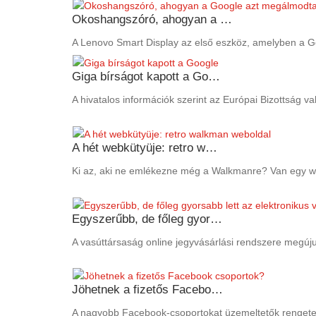
Okoshangszóró, ahogyan a …
A Lenovo Smart Display az első eszköz, amelyben a Goo
Giga bírságot kapott a Go…
A hivatalos információk szerint az Európai Bizottság v
A hét webkütyüje: retro w…
Ki az, aki ne emlékezne még a Walkmanre? Van egy web
Egyszerűbb, de főleg gyor…
A vasúttársaság online jegyvásárlási rendszere megújul
Jöhetnek a fizetős Facebo…
A nagyobb Facebook-csoportokat üzemeltetők rengeteg