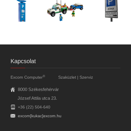
Kapcsolat
®
Excom Computer
Szaküzlet | Szerviz
8000 Székesfehérvár
József Attila utca 23.
+36 (22) 504-640
excom[kukac]excom.hu