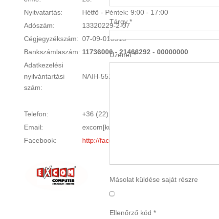
Nyitvatartás:
Hétfő - Péntek: 9:00 - 17:00
Tárgy
*
Adószám:
13320229-2-07
Cégjegyzékszám:
07-09-010518
Bankszámlaszám:
11736006 - 21466292 - 00000000
Üzenet
*
Adatkezelési
nyilvántartási
NAIH-55177/2013.
szám:
Telefon:
+36 (22) 504 640
Email:
excom[kukac]excom.hu
Facebook:
http://facebook.com/ExcomInformatika
Másolat küldése saját részre
Ellenőrző kód
*