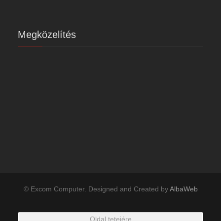
Megközelítés
© Excom Computer. Designed and Created by
AlbaWeb
Oldal tetejére