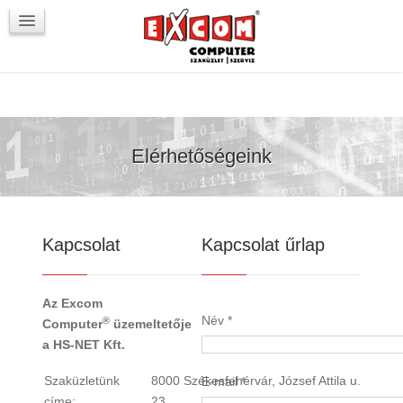
Újdonságok / Blog
VörösmartyKOCKA
Kapcsolat
Elérhetőségeink
Kapcsolat
Kapcsolat űrlap
Az Excom
Név
*
®
Computer
üzemeltetője
a HS-NET Kft.
Szaküzletünk
8000 Székesfehérvár, József Attila u.
E-mail
*
címe:
23.