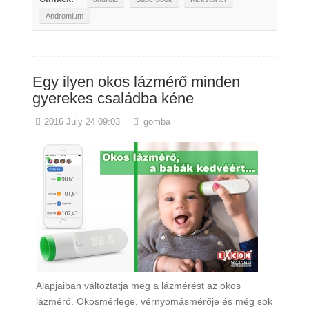
Andromium
Egy ilyen okos lázmérő minden
gyerekes családba kéne
2016 July 24 09:03
gomba
Alapjaiban változtatja meg a lázmérést az okos
lázmérő. Okosmérlege, vérnyomásmérője és még sok