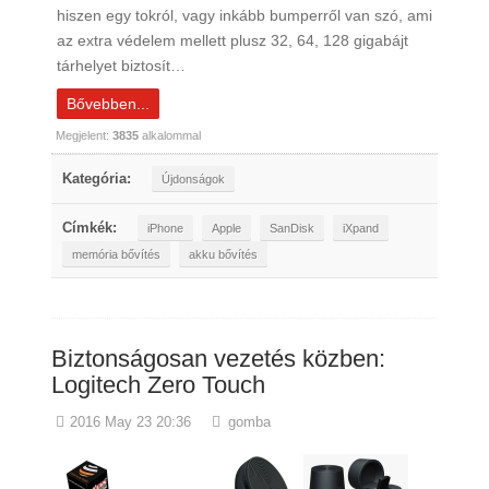
hiszen egy tokról, vagy inkább bumperről van szó, ami
az extra védelem mellett plusz 32, 64, 128 gigabájt
tárhelyet biztosít…
Bővebben...
Megjelent:
3835
alkalommal
Kategória:
Újdonságok
Címkék:
iPhone
Apple
SanDisk
iXpand
memória bővítés
akku bővítés
Biztonságosan vezetés közben:
Logitech Zero Touch
2016 May 23 20:36
gomba