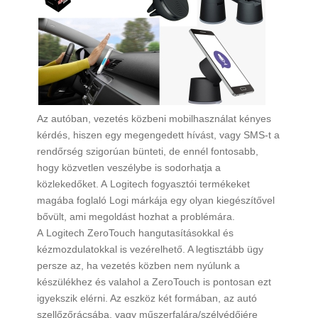
Az autóban, vezetés közbeni mobilhasználat kényes
kérdés, hiszen egy megengedett hívást, vagy SMS-t a
rendőrség szigorúan bünteti, de ennél fontosabb,
hogy közvetlen veszélybe is sodorhatja a
közlekedőket. A Logitech fogyasztói termékeket
magába foglaló Logi márkája egy olyan kiegészítővel
bővült, ami megoldást hozhat a problémára.
A Logitech ZeroTouch hangutasításokkal és
kézmozdulatokkal is vezérelhető. A legtisztább ügy
persze az, ha vezetés közben nem nyúlunk a
készülékhez és valahol a ZeroTouch is pontosan ezt
igyekszik elérni. Az eszköz két formában, az autó
szellőzőrácsába, vagy műszerfalára/szélvédőjére