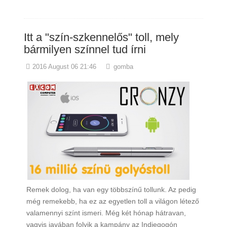
Itt a "szín-szkennelős" toll, mely
bármilyen színnel tud írni
2016 August 06 21:46
gomba
Remek dolog, ha van egy többszínű tollunk. Az pedig
még remekebb, ha ez az egyetlen toll a világon létező
valamennyi színt ismeri. Még két hónap hátravan,
vagyis javában folyik a kampány az Indiegogón