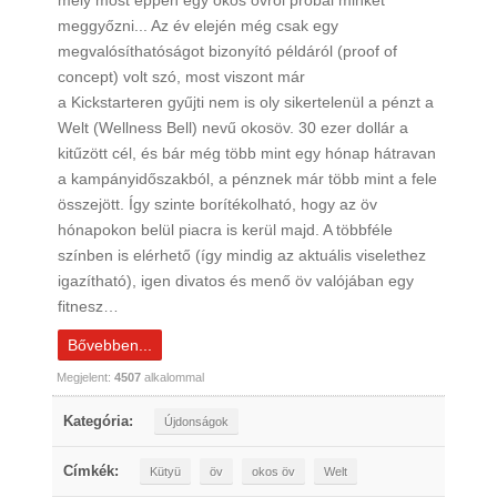
mely most éppen egy okos övről próbál minket
meggyőzni... Az év elején még csak egy
megvalósíthatóságot bizonyító példáról (proof of
concept) volt szó, most viszont már
a Kickstarteren gyűjti nem is oly sikertelenül a pénzt a
Welt (Wellness Bell) nevű okosöv. 30 ezer dollár a
kitűzött cél, és bár még több mint egy hónap hátravan
a kampányidőszakból, a pénznek már több mint a fele
összejött. Így szinte borítékolható, hogy az öv
hónapokon belül piacra is kerül majd. A többféle
színben is elérhető (így mindig az aktuális viselethez
igazítható), igen divatos és menő öv valójában egy
fitnesz…
Bővebben...
Megjelent:
4507
alkalommal
Kategória:
Újdonságok
Címkék:
Kütyü
öv
okos öv
Welt