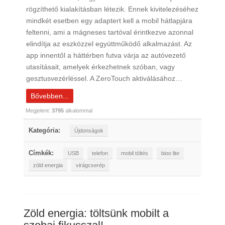
rögzíthető kialakításban létezik. Ennek kivitelezéséhez
mindkét esetben egy adaptert kell a mobil hátlapjára
feltenni, ami a mágneses tartóval érintkezve azonnal
elindítja az eszközzel együttműködő alkalmazást. Az
app innentől a háttérben futva várja az autóvezető
utasításait, amelyek érkezhetnek szóban, vagy
gesztusvezérléssel. A ZeroTouch aktiválásához…
Bővebben...
Megjelent:
3795
alkalommal
Kategória:
Újdonságok
Címkék:
USB
telefon
mobil töltés
bioo lite
zöld energia
virágcserép
Zöld energia: töltsünk mobilt a