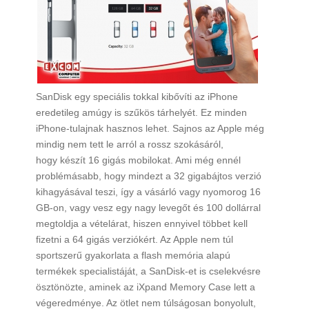
SanDisk egy speciális tokkal kibővíti az iPhone
eredetileg amúgy is szűkös tárhelyét. Ez minden
iPhone-tulajnak hasznos lehet. Sajnos az Apple még
mindig nem tett le arról a rossz szokásáról,
hogy készít 16 gigás mobilokat. Ami még ennél
problémásabb, hogy mindezt a 32 gigabájtos verzió
kihagyásával teszi, így a vásárló vagy nyomorog 16
GB-on, vagy vesz egy nagy levegőt és 100 dollárral
megtoldja a vételárat, hiszen ennyivel többet kell
fizetni a 64 gigás verziókért. Az Apple nem túl
sportszerű gyakorlata a flash memória alapú
termékek specialistáját, a SanDisk-et is cselekvésre
ösztönözte, aminek az iXpand Memory Case lett a
végeredménye. Az ötlet nem túlságosan bonyolult,