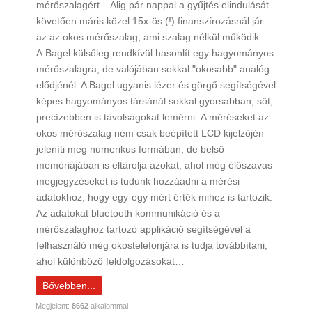
mérőszalagért... Alig pár nappal a gyűjtés elindulását
követően máris közel 15x-ös (!) finanszírozásnál jár
az az okos mérőszalag, ami szalag nélkül működik.
A Bagel külsőleg rendkívül hasonlít egy hagyományos
mérőszalagra, de valójában sokkal "okosabb" analóg
elődjénél. A Bagel ugyanis lézer és görgő segítségével
képes hagyományos társánál sokkal gyorsabban, sőt,
precízebben is távolságokat lemérni. A méréseket az
okos mérőszalag nem csak beépített LCD kijelzőjén
jeleníti meg numerikus formában, de belső
memóriájában is eltárolja azokat, ahol még élőszavas
megjegyzéseket is tudunk hozzáadni a mérési
adatokhoz, hogy egy-egy mért érték mihez is tartozik.
Az adatokat bluetooth kommunikáció és a
mérőszalaghoz tartozó applikáció segítségével a
felhasználó még okostelefonjára is tudja továbbítani,
ahol különböző feldolgozásokat…
Bővebben...
Megjelent:
8662
alkalommal