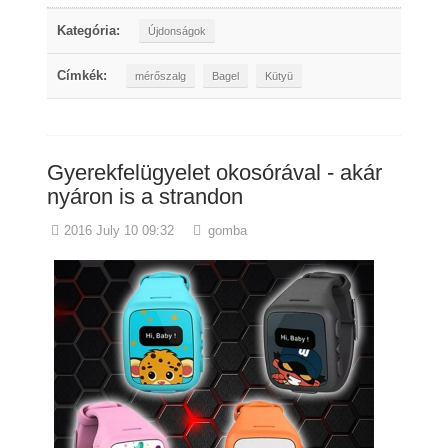
Kategória:
Újdonságok
Címkék:
mérőszalg
Bagel
Kütyü
Gyerekfelügyelet okosórával - akár
nyáron is a strandon
2016 July 10 09:32
gomba