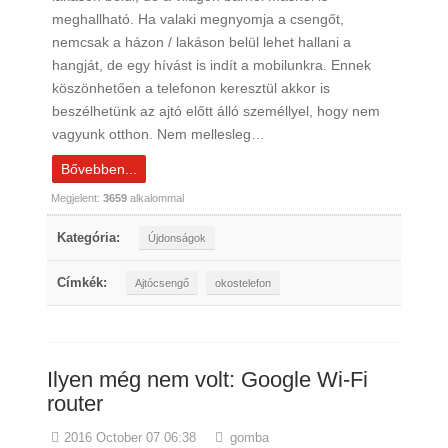
meghallható. Ha valaki megnyomja a csengőt,
nemcsak a házon / lakáson belül lehet hallani a
hangját, de egy hívást is indít a mobilunkra. Ennek
köszönhetően a telefonon keresztül akkor is
beszélhetünk az ajtó előtt álló személlyel, hogy nem
vagyunk otthon. Nem mellesleg…
Bővebben...
Megjelent:
3659
alkalommal
Kategória:
Újdonságok
Címkék:
Ajtócsengő
okostelefon
Ilyen még nem volt: Google Wi-Fi
router
2016 October 07 06:38
gomba