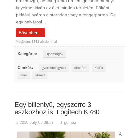
örökmozgó, de főleg kettő örökmzgó lurkó mennyi
figyelmet kiván az élet minden területén. Főként
például nyáron a starndon vagy a tengerparton. De
egy belvárosi…
Bővebben...
Megjelent:
3761
alkalommal
Kategória:
Újdonságok
Címkék:
gyerekfelügyelet
okosóra
KidFit
nyár
strand
Egy billentyű, egyszerre 3
eszközhöz is: Logitech K780
2016 July 03 08:37
gomba
A