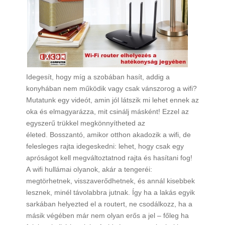
Idegesít, hogy míg a szobában hasít, addig a
konyhában nem működik vagy csak vánszorog a wifi?
Mutatunk egy videót, amin jól látszik mi lehet ennek az
oka és elmagyarázza, mit csinálj másként! Ezzel az
egyszerű trükkel megkönnyítheted az
életed. Bosszantó, amikor otthon akadozik a wifi, de
felesleges rajta idegeskedni: lehet, hogy csak egy
apróságot kell megváltoztatnod rajta és hasítani fog!
A wifi hullámai olyanok, akár a tengeréi:
megtörhetnek, visszaverődhetnek, és annál kisebbek
lesznek, minél távolabbra jutnak. Így ha a lakás egyik
sarkában helyezted el a routert, ne csodálkozz, ha a
másik végében már nem olyan erős a jel – főleg ha