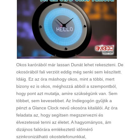
Okos karórából már lassan Dunát lehet rekeszteni. De
okosórából fali verziót eddig még senki sem készített.
Idáig. Ez az óra máshogy okos, mint a többi, mert
bizony ez is okos, méghozzá abból a szempontból,
hogy pont azt mutatja, amire szükségünk van. Sem
többet, sem kevesebbet. Az Indiegogón gyűjtik a
pénzt a Glance Clock nevű okosóra kitalálói. Az óra
feladata az, hogy segítsen megszervezni és
élvezetessé tenni az életet. A hagyományos, ám
dizájnos faliórára emlékeztető időmérő
szinkronizálható okostelefonunkkal,