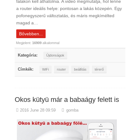
falakon kell áthatolnia. A videó megmutatja, hol lenne
a router ideális helye: pontosan a lakás közepén. Egy
pofonegyszerű változtatás, és máris megkímélted
magad a…
Bővebben...
Megjelent:
16909
alkalommal
Kategória:
Újdonságok
Címkék:
WiFi
router
beállítás
térerő
Okos kütyü már a babaágy felett is
2016 June 28 09:59
gomba