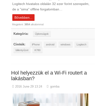
Logitech hivatalos oldalán 32 ezer forint szerepelm,
de a "sima" offline forgalomban…
Bővebben...
Megjelent:
3854
alkalommal
Kategória:
Újdonságok
Címkék:
iPhone
android
windows
Logitech
billentyűzet
K780
Hol helyezzük el a Wi-Fi routert a
lakásban?
2016 June 29 13:24
gomba