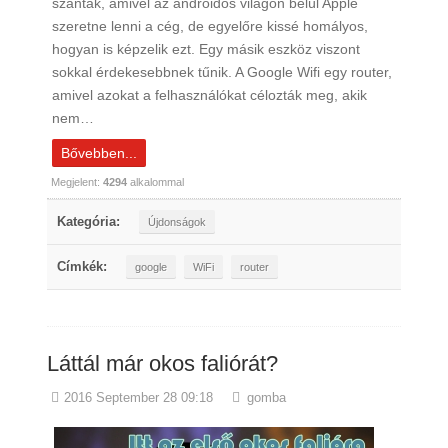
szánták, amivel az androidos világon belül Apple
szeretne lenni a cég, de egyelőre kissé homályos,
hogyan is képzelik ezt. Egy másik eszköz viszont
sokkal érdekesebbnek tűnik. A Google Wifi egy router,
amivel azokat a felhasználókat célozták meg, akik
nem…
Bővebben...
Megjelent:
4294
alkalommal
Kategória:
Újdonságok
Címkék:
google
WiFi
router
Láttál már okos faliórát?
2016 September 28 09:18
gomba