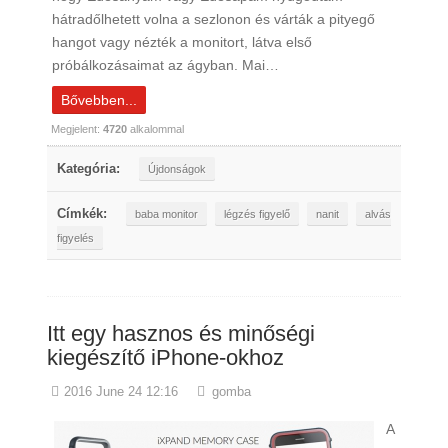
hátradőlhetett volna a sezlonon és várták a pityegő
hangot vagy nézték a monitort, látva első
próbálkozásaimat az ágyban. Mai…
Bővebben...
Megjelent:
4720
alkalommal
Kategória:
Újdonságok
Címkék:
baba monitor
légzés figyelő
nanit
alvás
figyelés
Itt egy hasznos és minőségi
kiegészítő iPhone-okhoz
2016 June 24 12:16
gomba
A