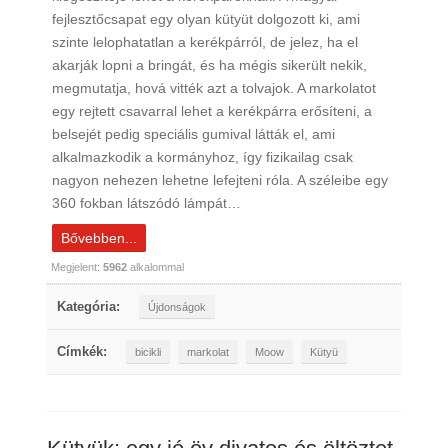
fejlesztőcsapat egy olyan kütyüt dolgozott ki, ami
szinte lelophatatlan a kerékpárról, de jelez, ha el
akarják lopni a bringát, és ha mégis sikerült nekik,
megmutatja, hová vitték azt a tolvajok. A markolatot
egy rejtett csavarral lehet a kerékpárra erősíteni, a
belsejét pedig speciális gumival látták el, ami
alkalmazkodik a kormányhoz, így fizikailag csak
nagyon nehezen lehetne lefejteni róla. A széleibe egy
360 fokban látszódó lámpát…
Bővebben...
Megjelent:
5962
alkalommal
Kategória:
Újdonságok
Címkék:
bicikli
markolat
Moow
Kütyü