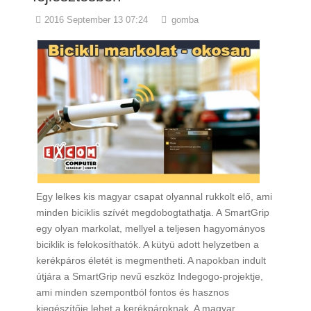
2016 September 13 07:24
gomba
Egy lelkes kis magyar csapat olyannal rukkolt elő, ami
minden biciklis szívét megdobogtathatja. A SmartGrip
egy olyan markolat, mellyel a teljesen hagyományos
biciklik is felokosíthatók. A kütyü adott helyzetben a
kerékpáros életét is megmentheti. A napokban indult
útjára a SmartGrip nevű eszköz Indegogo-projektje,
ami minden szempontból fontos és hasznos
kiegészítője lehet a kerékpároknak. A magyar