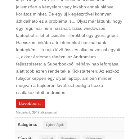
jellemzően a kényelem vagy inkább annak hiánya
korlátoz minket. De egy új kiegészítővel könnyen
áthidalható ez a probléma is... Olyat már láttunk, hogy
egy régi, már nem használt, lassú windowsos
laptopból is lehet csinálni fillérekből egy gyors gépet.
Ha viszont inkább a telefonunkat használnánk
laptopként – a rajta lévő összes alkalmazással együtt
–, akkor érdemes ránézni az Andromium
fejlesztésére: a Superbookból néhány nap leforgása
alatt több ezren rendeltek a Kickstarteren. Az eszköz
tulajdonképpen egy olyan laptop, amiben minden
megvan a hajtóerőn kívül: ezt pedig a hozzá
csatlakoztatott androidos…
Bővebben...
Megjelent:
3547
alkalommal
Kategória:
Újdonságok
Címkék:
android
Superbook
Kickstarter