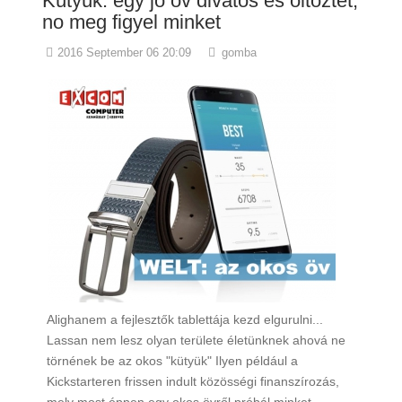
Kütyük: egy jó öv divatos és öltöztet,
no meg figyel minket
2016 September 06 20:09
gomba
Alighanem a fejlesztők tablettája kezd elgurulni...
Lassan nem lesz olyan területe életünknek ahová ne
törnének be az okos "kütyük" Ilyen például a
Kickstarteren frissen indult közösségi finanszírozás,