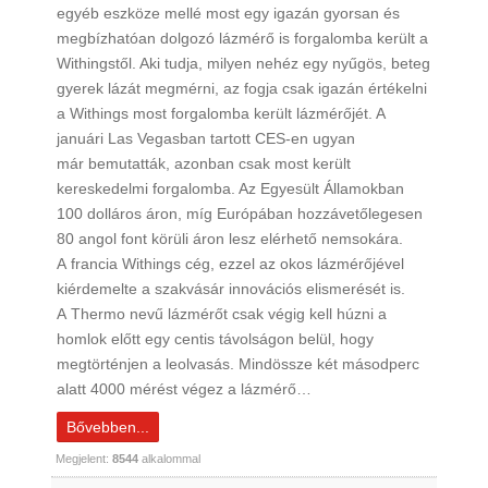
egyéb eszköze mellé most egy igazán gyorsan és
megbízhatóan dolgozó lázmérő is forgalomba került a
Withingstől. Aki tudja, milyen nehéz egy nyűgös, beteg
gyerek lázát megmérni, az fogja csak igazán értékelni
a Withings most forgalomba került lázmérőjét. A
januári Las Vegasban tartott CES-en ugyan
már bemutatták, azonban csak most került
kereskedelmi forgalomba. Az Egyesült Államokban
100 dolláros áron, míg Európában hozzávetőlegesen
80 angol font körüli áron lesz elérhető nemsokára.
A francia Withings cég, ezzel az okos lázmérőjével
kiérdemelte a szakvásár innovációs elismerését is.
A Thermo nevű lázmérőt csak végig kell húzni a
homlok előtt egy centis távolságon belül, hogy
megtörténjen a leolvasás. Mindössze két másodperc
alatt 4000 mérést végez a lázmérő…
Bővebben...
Megjelent:
8544
alkalommal