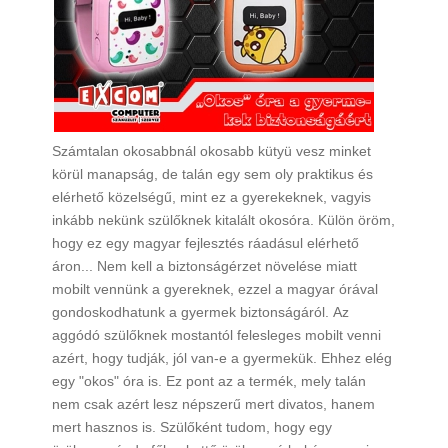
Számtalan okosabbnál okosabb kütyü vesz minket
körül manapság, de talán egy sem oly praktikus és
elérhető közelségű, mint ez a gyerekeknek, vagyis
inkább nekünk szülőknek kitalált okosóra. Külön öröm,
hogy ez egy magyar fejlesztés ráadásul elérhető
áron... Nem kell a biztonságérzet növelése miatt
mobilt vennünk a gyereknek, ezzel a magyar órával
gondoskodhatunk a gyermek biztonságáról. Az
aggódó szülőknek mostantól felesleges mobilt venni
azért, hogy tudják, jól van-e a gyermekük. Ehhez elég
egy "okos" óra is. Ez pont az a termék, mely talán
nem csak azért lesz népszerű mert divatos, hanem
mert hasznos is. Szülőként tudom, hogy egy