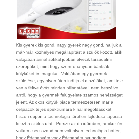
Kis gyerek kis gond, nagy gyerek nagy gond, halljuk a
már-már közhelyes megállapítást a szülők között, akik
valójában annál sokkal jobban élvezik társadalmi
szerepüket, mint hogy szemrehányóan bántsák
kölyküket és magukat. Valójában egy gyermek
születése, egy olyan úton indítja el a szülőket, ami tele
van a féltve óvás minden pillanatával, nem beszélve
arról, hogy a gyermek felügyelete számos nehézséget
jelent. Az okos kütyük piaca természetesen már a
célpiacok teljes spektrumára kínál megoldásokat,
hiszen éppen a technológia töretlen fejlődése tapossa
ki ezt a széles utat. Persze az én időmben, amikor én
voltam csecsszopó nem volt olyan technológia háttér,
hogy Édesanyám vagy Édesapám nyugodtam