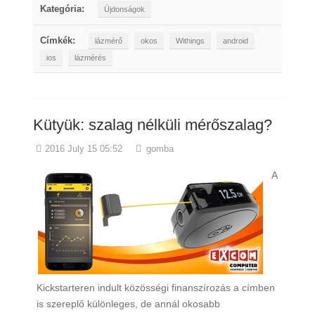
Kategória:
Újdonságok
Címkék:
lázmérő
okos
Withings
android
ios
lázmérés
Kütyük: szalag nélküli mérőszalag?
2016 July 15 05:52
gomba
A
Kickstarteren indult közösségi finanszírozás a címben
is szereplő különleges, de annál okosabb