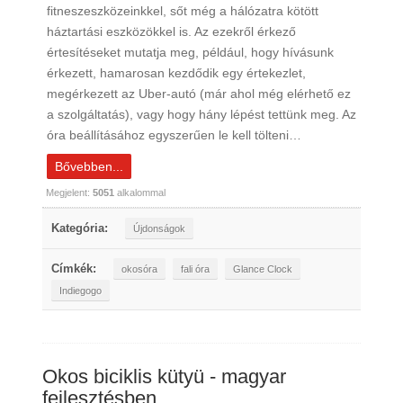
fitneszeszközeinkkel, sőt még a hálózatra kötött
háztartási eszközökkel is. Az ezekről érkező
értesítéseket mutatja meg, például, hogy hívásunk
érkezett, hamarosan kezdődik egy értekezlet,
megérkezett az Uber-autó (már ahol még elérhető ez
a szolgáltatás), vagy hogy hány lépést tettünk meg. Az
óra beállításához egyszerűen le kell tölteni…
Bővebben...
Megjelent:
5051
alkalommal
Kategória:
Újdonságok
Címkék:
okosóra
fali óra
Glance Clock
Indiegogo
Okos biciklis kütyü - magyar
fejlesztésben