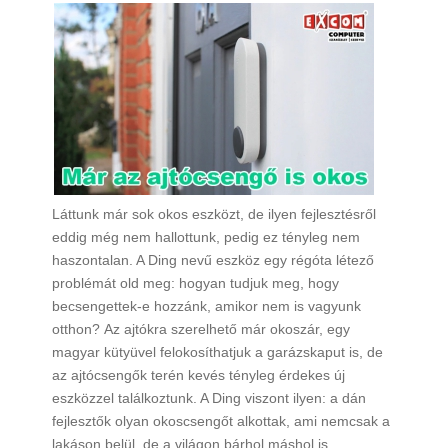
Láttunk már sok okos eszközt, de ilyen fejlesztésről
eddig még nem hallottunk, pedig ez tényleg nem
haszontalan. A Ding nevű eszköz egy régóta létező
problémát old meg: hogyan tudjuk meg, hogy
becsengettek-e hozzánk, amikor nem is vagyunk
otthon? Az ajtókra szerelhető már okoszár, egy
magyar kütyüvel felokosíthatjuk a garázskaput is, de
az ajtócsengők terén kevés tényleg érdekes új
eszközzel találkoztunk. A Ding viszont ilyen: a dán
fejlesztők olyan okoscsengőt alkottak, ami nemcsak a
lakáson belül, de a világon bárhol máshol is