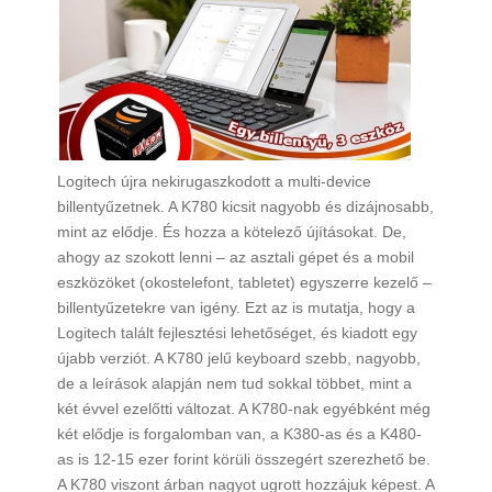
Logitech újra nekirugaszkodott a multi-device
billentyűzetnek. A K780 kicsit nagyobb és dizájnosabb,
mint az elődje. És hozza a kötelező újításokat. De,
ahogy az szokott lenni – az asztali gépet és a mobil
eszközöket (okostelefont, tabletet) egyszerre kezelő –
billentyűzetekre van igény. Ezt az is mutatja, hogy a
Logitech talált fejlesztési lehetőséget, és kiadott egy
újabb verziót. A K780 jelű keyboard szebb, nagyobb,
de a leírások alapján nem tud sokkal többet, mint a
két évvel ezelőtti változat. A K780-nak egyébként még
két elődje is forgalomban van, a K380-as és a K480-
as is 12-15 ezer forint körüli összegért szerezhető be.
A K780 viszont árban nagyot ugrott hozzájuk képest. A