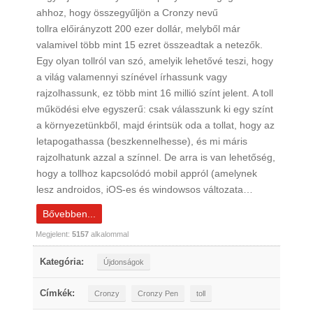
ahhoz, hogy összegyűljön a Cronzy nevű
tollra előirányzott 200 ezer dollár, melyből már
valamivel több mint 15 ezret összeadtak a netezők.
Egy olyan tollról van szó, amelyik lehetővé teszi, hogy
a világ valamennyi színével írhassunk vagy
rajzolhassunk, ez több mint 16 millió színt jelent. A toll
működési elve egyszerű: csak válasszunk ki egy színt
a környezetünkből, majd érintsük oda a tollat, hogy az
letapogathassa (beszkennelhesse), és mi máris
rajzolhatunk azzal a színnel. De arra is van lehetőség,
hogy a tollhoz kapcsolódó mobil appról (amelynek
lesz androidos, iOS-es és windowsos változata…
Bővebben...
Megjelent:
5157
alkalommal
Kategória:
Újdonságok
Címkék:
Cronzy
Cronzy Pen
toll