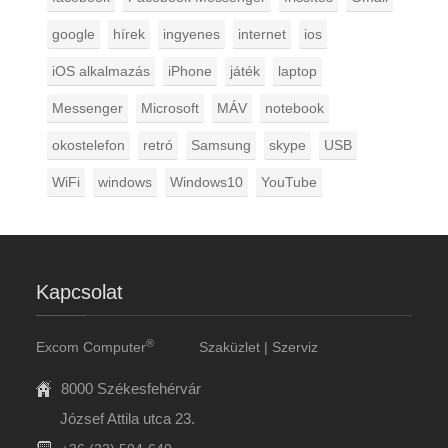
google
hírek
ingyenes
internet
ios
iOS alkalmazás
iPhone
játék
laptop
Messenger
Microsoft
MÁV
notebook
okostelefon
retró
Samsung
skype
USB
WiFi
windows
Windows10
YouTube
Kapcsolat
®
Excom Computer
Szaküzlet | Szerviz
8000 Székesfehérvár
József Attila utca 23.