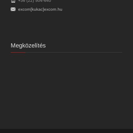
+36 (22) 504-640
excom[kukac]excom.hu
Megközelítés