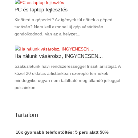
PC és laptop fejlesztés
Kinőtted a gépedet? Az igények túl nőttek a géped
tudásán? Nem kell azonnal új gép vásárlásán
gondolkodnod. Van az a helyzet...
Ha nálunk vásárolsz, INGYENESEN...
Szaküzletünk havi rendszerességgel frissíti árlistáját. A
közel 20 oldalas árlistánkban szereplő termékek
mindegyike ugyan nem található meg állandó jelleggel
polcainkon,...
Tartalom
10x gyorsabb telefontöltés: 5 perc alatt 50%