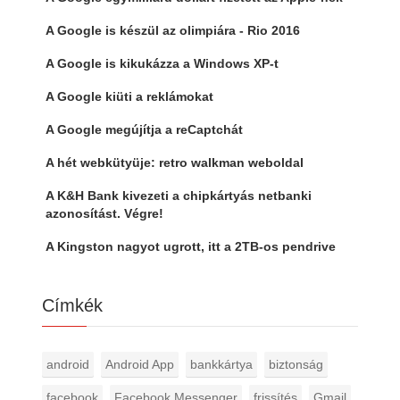
A Google is készül az olimpiára - Rio 2016
A Google is kikukázza a Windows XP-t
A Google kiüti a reklámokat
A Google megújítja a reCaptchát
A hét webkütyüje: retro walkman weboldal
A K&H Bank kivezeti a chipkártyás netbanki
azonosítást. Végre!
A Kingston nagyot ugrott, itt a 2TB-os pendrive
Címkék
android
Android App
bankkártya
biztonság
facebook
Facebook Messenger
frissítés
Gmail