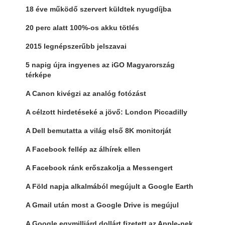
18 éve működő szervert küldtek nyugdíjba
20 perc alatt 100%-os akku tötlés
2015 legnépszerűbb jelszavai
5 napig újra ingyenes az iGO Magyarország
térképe
A Canon kivégzi az analóg fotózást
A célzott hirdetéseké a jövő: London Piccadilly
A Dell bemutatta a világ első 8K monitorját
A Facebook fellép az álhírek ellen
A Facebook ránk erőszakolja a Messengert
A Föld napja alkalmából megújult a Google Earth
A Gmail után most a Google Drive is megújul
A Google egymilliárd dollárt fizetett az Apple-nek