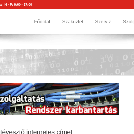
s: H - P: 9:00 - 17:00
Főoldal
Szaküzlet
Szerviz
Szol
tévesztő internetes címet