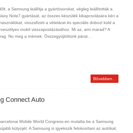
dőlt, a Samsung leállítja a gyártósorokat, végleg leállították a
laxy Note7 gyártását, az összes készülék kikapcsolására kéri a
lhasználókat, visszafizeti a vételárat és speciális dobozt küld a
zveszélyes mobil visszapostázásához. Mi az, ami marad? A
rag. No meg a mémek. Összegyüjtöttünk párat…
Bővebben...
ng Connect Auto
barcelonai Mobile World Congress-en mutatta be a Samsung
gújabb kütyüjét. A Samsung is igyekszik felokosítani az autókat,