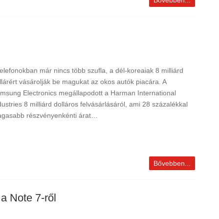
Bővebben...
telefonokban már nincs több szufla, a dél-koreaiak 8 milliárd
llárért vásárolják be magukat az okos autók piacára. A
msung Electronics megállapodott a Harman International
dustries 8 milliárd dolláros felvásárlásáról, ami 28 százalékkal
gasabb részvényenkénti árat…
Bővebben...
a Note 7-ről