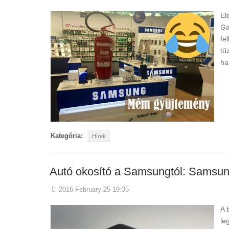
El
Ga
fe
tű
ha
Kategória:
Hírek
Autó okosító a Samsungtól: Samsu
2016 February 25 19:35
A 
le