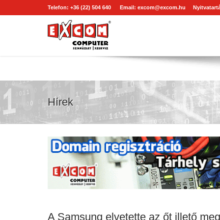
Telefon: +36 (22) 504 640
Email:
excom@excom.hu
Nyitvatartá
Hírek
A Samsung elvetette az őt illető meg