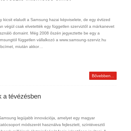
y kicsit elaludt a Samsung hazai képviselete, de egy évtized
án végül csak elvetették egy független szerviztől a márkanevet
sználó domaint. Még 2008 őszén jegyeztette be egy a
msungtól független vállalkozó a www.samsung-szerviz.hu
bcímet, miután akkor…
Bővebben...
k a tévézésben
Samsung legújabb innovációja, amelyet egy magyar
tatócsoport módszerét használva fejlesztett, színtévesztő