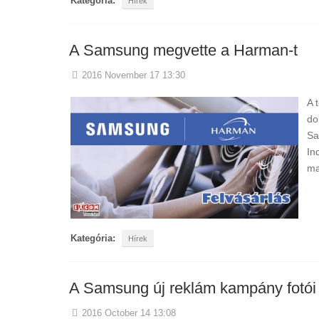
Kategória:
Hírek
A Samsung megvette a Harman-t
2016 November 17 13:30
A 
do
Sa
In
ma
Kategória:
Hírek
A Samsung új reklám kampány fotói 
2016 October 14 13:08