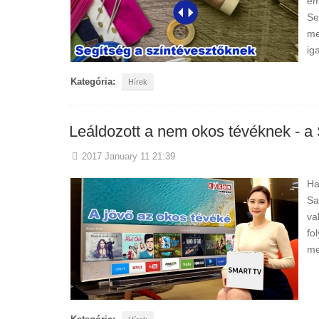
em
Se
me
ig
Kategória:
Hírek
Leáldozott a nem okos tévéknek - a
2017 January 11 21:39
Ha
Sa
va
fo
me