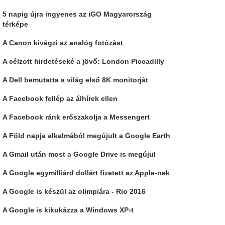
5 napig újra ingyenes az iGO Magyarország
térképe
A Canon kivégzi az analóg fotózást
A célzott hirdetéseké a jövő: London Piccadilly
A Dell bemutatta a világ első 8K monitorját
A Facebook fellép az álhírek ellen
A Facebook ránk erőszakolja a Messengert
A Föld napja alkalmából megújult a Google Earth
A Gmail után most a Google Drive is megújul
A Google egymilliárd dollárt fizetett az Apple-nek
A Google is készül az olimpiára - Rio 2016
A Google is kikukázza a Windows XP-t