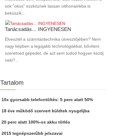
sok "okos" eszköznek lassan otthonainkba is
bekúszik...
Tanácsadás... INGYENESEN
Elvesztél a számítástechnika útvesztőjében? Nem
vagy képben a legújabb technológiákkal, bővíteni
szeretnéd gépedet, de azt sem tudod hogyan kezdj
neki?...
Tartalom
10x gyorsabb telefontöltés: 5 perc alatt 50%
18 éve működő szervert küldtek nyugdíjba
20 perc alatt 100%-os akku tötlés
2015 legnépszerűbb jelszavai