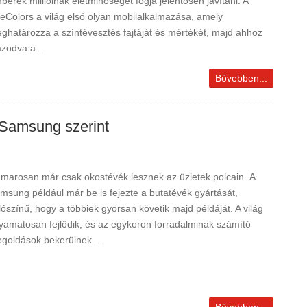
berek millióinak életminőségét fogja jelentősen javítani. A
eColors a világ első olyan mobilalkalmazása, amely
ghatározza a színtévesztés fajtáját és mértékét, majd ahhoz
azodva a…
Bővebben...
 Samsung szerint
marosan már csak okostévék lesznek az üzletek polcain. A
msung például már be is fejezte a butatévék gyártását,
lószínű, hogy a többiek gyorsan követik majd példáját. A világ
lyamatosan fejlődik, és az egykoron forradalminak számító
goldások bekerülnek…