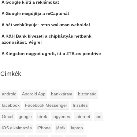
A Google kiüti a reklámokat
A Google megújítja a reCaptchát
A hét webkütyüje: retro walkman weboldal
A K&H Bank kivezeti a chipkártyás netbanki
azonosítást. Végre!
A Kingston nagyot ugrott, itt a 2TB-os pendrive
Címkék
android
Android App
bankkártya
biztonság
facebook
Facebook Messenger
frissítés
Gmail
google
hírek
ingyenes
internet
ios
iOS alkalmazás
iPhone
játék
laptop