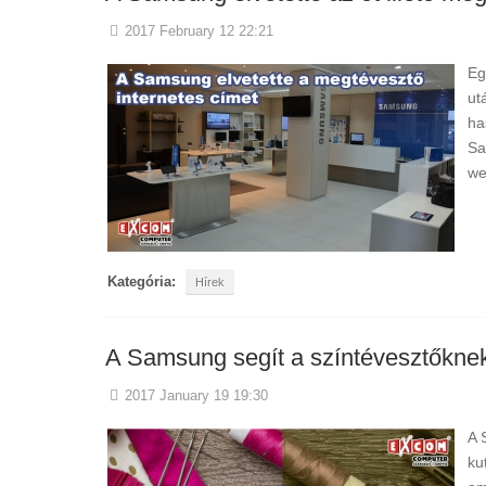
2017 February 12 22:21
Eg
ut
ha
Sa
we
Kategória:
Hírek
A Samsung segít a színtévesztőkne
2017 January 19 19:30
A 
ku