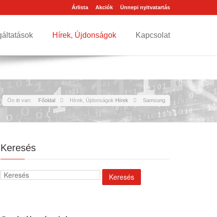
Árlista
Akciók
Ünnepi nyitvatartás
gáltatások
Hírek, Újdonságok
Kapcsolat
Ön itt van:
Főoldal
Hírek, Újdonságok
Hírek
Samsung
Keresés