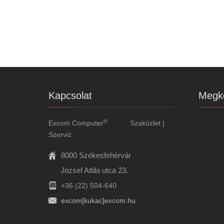
Kapcsolat
Megkö
®
Excom Computer
Szaküzlet |
Szerviz
8000 Székesfehérvár
József Attila utca 23.
+36 (22) 504-640
excom[kukac]excom.hu