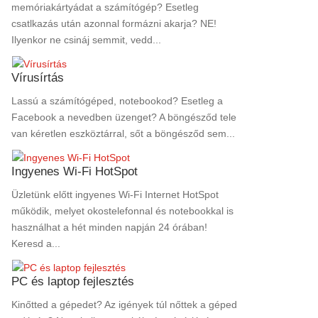
memóriakártyádat a számítógép? Esetleg
csatlkazás után azonnal formázni akarja? NE!
Ilyenkor ne csináj semmit, vedd...
Vírusírtás
Lassú a számítógéped, notebookod? Esetleg a
Facebook a nevedben üzenget? A böngésződ tele
van kéretlen eszköztárral, sőt a böngésződ sem...
Ingyenes Wi-Fi HotSpot
Üzletünk előtt ingyenes Wi-Fi Internet HotSpot
működik, melyet okostelefonnal és notebookkal is
használhat a hét minden napján 24 órában!
Keresd a...
PC és laptop fejlesztés
Kinőtted a gépedet? Az igények túl nőttek a géped