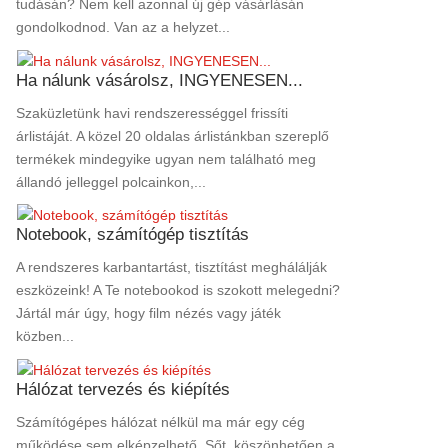
tudásán? Nem kell azonnal új gép vásárlásán
gondolkodnod. Van az a helyzet...
Ha nálunk vásárolsz, INGYENESEN...
Szaküzletünk havi rendszerességgel frissíti
árlistáját. A közel 20 oldalas árlistánkban szereplő
termékek mindegyike ugyan nem található meg
állandó jelleggel polcainkon,...
Notebook, számítógép tisztítás
A rendszeres karbantartást, tisztítást meghálálják
eszközeink! A Te notebookod is szokott melegedni?
Jártál már úgy, hogy film nézés vagy játék
közben...
Hálózat tervezés és kiépítés
Számítógépes hálózat nélkül ma már egy cég
működése sem elképzelhető. Sőt, köszönhetően a