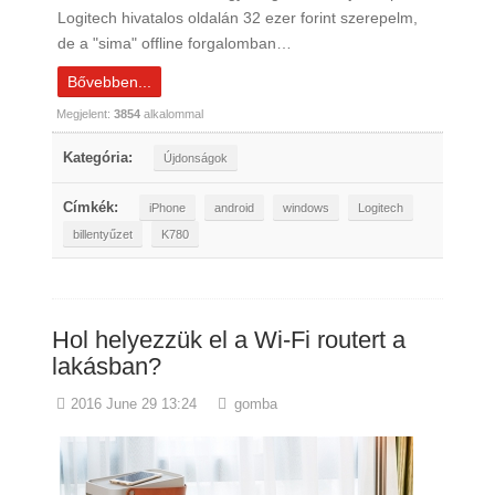
Logitech hivatalos oldalán 32 ezer forint szerepelm,
de a "sima" offline forgalomban…
Bővebben...
Megjelent:
3854
alkalommal
Kategória:
Újdonságok
Címkék:
iPhone
android
windows
Logitech
billentyűzet
K780
Hol helyezzük el a Wi-Fi routert a
lakásban?
2016 June 29 13:24
gomba