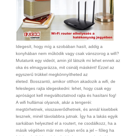
Idegesít, hogy míg a szobában hasít, addig a
konyhában nem működik vagy csak vánszorog a wifi?
Mutatunk egy videót, amin jól látszik mi lehet ennek az
oka és elmagyarázza, mit csinálj másként! Ezzel az
egyszerű trükkel megkönnyítheted az
életed. Bosszantó, amikor otthon akadozik a wifi, de
felesleges rajta idegeskedni: lehet, hogy csak egy
apróságot kell megváltoztatnod rajta és hasítani fog!
A wifi hullámai olyanok, akár a tengeréi:
megtörhetnek, visszaverődhetnek, és annál kisebbek
lesznek, minél távolabbra jutnak. Így ha a lakás egyik
sarkában helyezted el a routert, ne csodálkozz, ha a
másik végében már nem olyan erős a jel – főleg ha