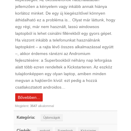
jellemzően a kényelem vagy inkább annak hiánya
korlátoz minket. De egy új kiegészítővel könnyen
áthidalható ez a probléma is... Olyat már láttunk, hogy
egy régi, már nem használt, lassú windowsos
laptopból is lehet csinálni fillérekből egy gyors gépet.
Ha viszont inkább a telefonunkat használnánk
laptopként – a rajta lévő összes alkalmazással együtt
–, akkor érdemes ránézni az Andromium
fejlesztésére: a Superbookból néhány nap leforgása
alatt több ezren rendeltek a Kickstarteren. Az eszköz
tulajdonképpen egy olyan laptop, amiben minden
megvan a hajtóerőn kívül: ezt pedig a hozzá
csatlakoztatott androidos…
Bővebben...
Megjelent:
3547
alkalommal
Kategória:
Újdonságok
Címkék:
android
Superbook
Kickstarter