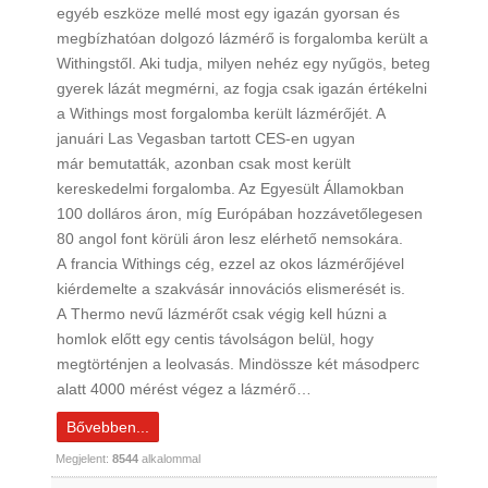
egyéb eszköze mellé most egy igazán gyorsan és
megbízhatóan dolgozó lázmérő is forgalomba került a
Withingstől. Aki tudja, milyen nehéz egy nyűgös, beteg
gyerek lázát megmérni, az fogja csak igazán értékelni
a Withings most forgalomba került lázmérőjét. A
januári Las Vegasban tartott CES-en ugyan
már bemutatták, azonban csak most került
kereskedelmi forgalomba. Az Egyesült Államokban
100 dolláros áron, míg Európában hozzávetőlegesen
80 angol font körüli áron lesz elérhető nemsokára.
A francia Withings cég, ezzel az okos lázmérőjével
kiérdemelte a szakvásár innovációs elismerését is.
A Thermo nevű lázmérőt csak végig kell húzni a
homlok előtt egy centis távolságon belül, hogy
megtörténjen a leolvasás. Mindössze két másodperc
alatt 4000 mérést végez a lázmérő…
Bővebben...
Megjelent:
8544
alkalommal