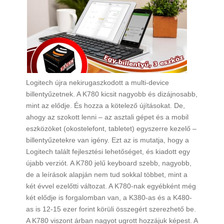
Logitech újra nekirugaszkodott a multi-device
billentyűzetnek. A K780 kicsit nagyobb és dizájnosabb,
mint az elődje. És hozza a kötelező újításokat. De,
ahogy az szokott lenni – az asztali gépet és a mobil
eszközöket (okostelefont, tabletet) egyszerre kezelő –
billentyűzetekre van igény. Ezt az is mutatja, hogy a
Logitech talált fejlesztési lehetőséget, és kiadott egy
újabb verziót. A K780 jelű keyboard szebb, nagyobb,
de a leírások alapján nem tud sokkal többet, mint a
két évvel ezelőtti változat. A K780-nak egyébként még
két elődje is forgalomban van, a K380-as és a K480-
as is 12-15 ezer forint körüli összegért szerezhető be.
A K780 viszont árban nagyot ugrott hozzájuk képest. A