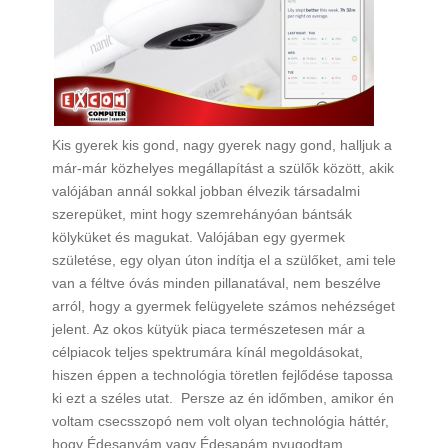
Kis gyerek kis gond, nagy gyerek nagy gond, halljuk a
már-már közhelyes megállapítást a szülők között, akik
valójában annál sokkal jobban élvezik társadalmi
szerepüket, mint hogy szemrehányóan bántsák
kölyküket és magukat. Valójában egy gyermek
születése, egy olyan úton indítja el a szülőket, ami tele
van a féltve óvás minden pillanatával, nem beszélve
arról, hogy a gyermek felügyelete számos nehézséget
jelent. Az okos kütyük piaca természetesen már a
célpiacok teljes spektrumára kínál megoldásokat,
hiszen éppen a technológia töretlen fejlődése tapossa
ki ezt a széles utat. Persze az én időmben, amikor én
voltam csecsszopó nem volt olyan technológia háttér,
hogy Édesanyám vagy Édesapám nyugodtam