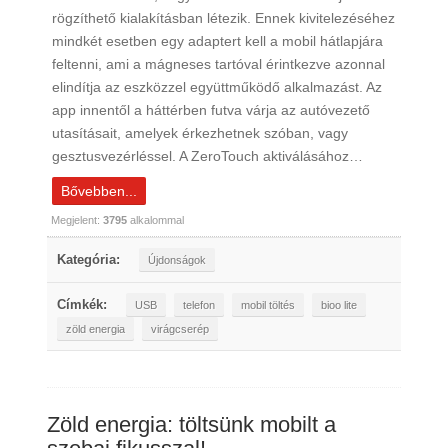
rögzíthető kialakításban létezik. Ennek kivitelezéséhez
mindkét esetben egy adaptert kell a mobil hátlapjára
feltenni, ami a mágneses tartóval érintkezve azonnal
elindítja az eszközzel együttműködő alkalmazást. Az
app innentől a háttérben futva várja az autóvezető
utasításait, amelyek érkezhetnek szóban, vagy
gesztusvezérléssel. A ZeroTouch aktiválásához…
Bővebben...
Megjelent:
3795
alkalommal
Kategória:
Újdonságok
Címkék:
USB
telefon
mobil töltés
bioo lite
zöld energia
virágcserép
Zöld energia: töltsünk mobilt a