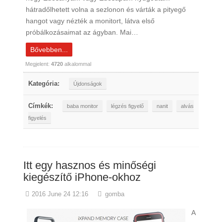
hátradőlhetett volna a sezlonon és várták a pityegő
hangot vagy nézték a monitort, látva első
próbálkozásaimat az ágyban. Mai…
Bővebben...
Megjelent:
4720
alkalommal
Kategória:
Újdonságok
Címkék:
baba monitor
légzés figyelő
nanit
alvás
figyelés
Itt egy hasznos és minőségi
kiegészítő iPhone-okhoz
2016 June 24 12:16
gomba
A