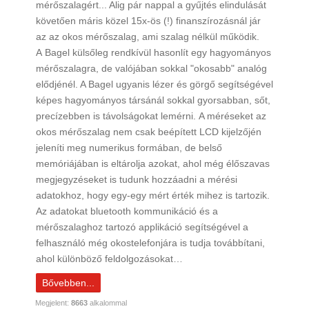
mérőszalagért... Alig pár nappal a gyűjtés elindulását
követően máris közel 15x-ös (!) finanszírozásnál jár
az az okos mérőszalag, ami szalag nélkül működik.
A Bagel külsőleg rendkívül hasonlít egy hagyományos
mérőszalagra, de valójában sokkal "okosabb" analóg
elődjénél. A Bagel ugyanis lézer és görgő segítségével
képes hagyományos társánál sokkal gyorsabban, sőt,
precízebben is távolságokat lemérni. A méréseket az
okos mérőszalag nem csak beépített LCD kijelzőjén
jeleníti meg numerikus formában, de belső
memóriájában is eltárolja azokat, ahol még élőszavas
megjegyzéseket is tudunk hozzáadni a mérési
adatokhoz, hogy egy-egy mért érték mihez is tartozik.
Az adatokat bluetooth kommunikáció és a
mérőszalaghoz tartozó applikáció segítségével a
felhasználó még okostelefonjára is tudja továbbítani,
ahol különböző feldolgozásokat…
Bővebben...
Megjelent:
8663
alkalommal