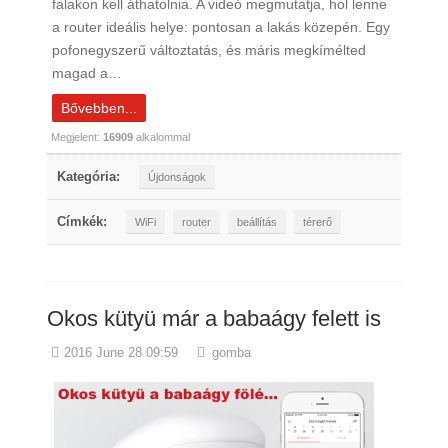
falakon kell áthatolnia. A videó megmutatja, hol lenne
a router ideális helye: pontosan a lakás közepén. Egy
pofonegyszerű változtatás, és máris megkímélted
magad a…
Bővebben...
Megjelent:
16909
alkalommal
Kategória:
Újdonságok
Címkék:
WiFi
router
beállítás
térerő
Okos kütyü már a babaágy felett is
2016 June 28 09:59
gomba