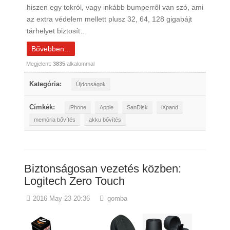
hiszen egy tokról, vagy inkább bumperről van szó, ami
az extra védelem mellett plusz 32, 64, 128 gigabájt
tárhelyet biztosít…
Bővebben...
Megjelent:
3835
alkalommal
Kategória:
Újdonságok
Címkék:
iPhone
Apple
SanDisk
iXpand
memória bővítés
akku bővítés
Biztonságosan vezetés közben:
Logitech Zero Touch
2016 May 23 20:36
gomba