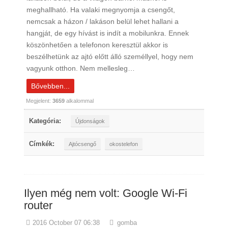
meghallható. Ha valaki megnyomja a csengőt,
nemcsak a házon / lakáson belül lehet hallani a
hangját, de egy hívást is indít a mobilunkra. Ennek
köszönhetően a telefonon keresztül akkor is
beszélhetünk az ajtó előtt álló személlyel, hogy nem
vagyunk otthon. Nem mellesleg…
Bővebben...
Megjelent:
3659
alkalommal
Kategória:
Újdonságok
Címkék:
Ajtócsengő
okostelefon
Ilyen még nem volt: Google Wi-Fi
router
2016 October 07 06:38
gomba