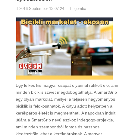
2016 September 13 07:24
gomba
Egy lelkes kis magyar csapat olyannal rukkolt elő, ami
minden biciklis szívét megdobogtathatja. A SmartGrip
egy olyan markolat, mellyel a teljesen hagyományos
biciklik is felokosíthatók. A kütyü adott helyzetben a
kerékpáros életét is megmentheti. A napokban indult
útjára a SmartGrip nevű eszköz Indegogo-projektje,
ami minden szempontból fontos és hasznos
kiegészítője lehet a kerékpároknak. A magyar