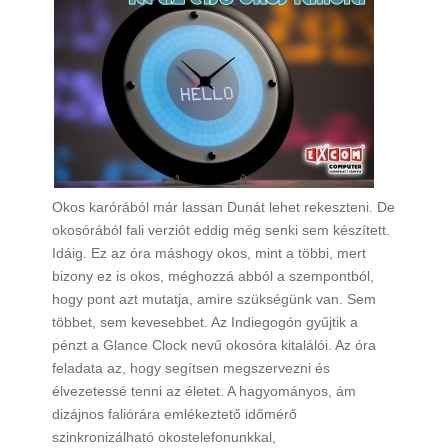
Okos karórából már lassan Dunát lehet rekeszteni. De
okosórából fali verziót eddig még senki sem készített.
Idáig. Ez az óra máshogy okos, mint a többi, mert
bizony ez is okos, méghozzá abból a szempontból,
hogy pont azt mutatja, amire szükségünk van. Sem
többet, sem kevesebbet. Az Indiegogón gyűjtik a
pénzt a Glance Clock nevű okosóra kitalálói. Az óra
feladata az, hogy segítsen megszervezni és
élvezetessé tenni az életet. A hagyományos, ám
dizájnos faliórára emlékeztető időmérő
szinkronizálható okostelefonunkkal,