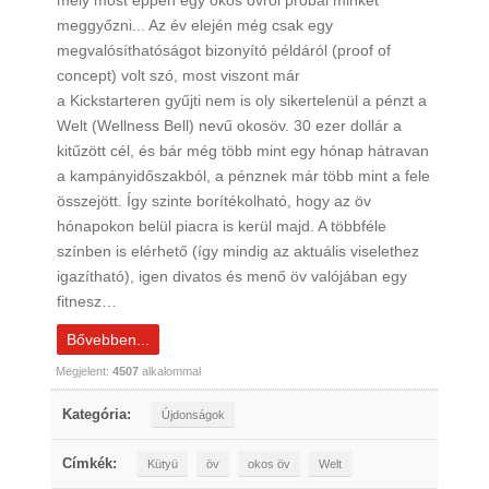
mely most éppen egy okos övről próbál minket
meggyőzni... Az év elején még csak egy
megvalósíthatóságot bizonyító példáról (proof of
concept) volt szó, most viszont már
a Kickstarteren gyűjti nem is oly sikertelenül a pénzt a
Welt (Wellness Bell) nevű okosöv. 30 ezer dollár a
kitűzött cél, és bár még több mint egy hónap hátravan
a kampányidőszakból, a pénznek már több mint a fele
összejött. Így szinte borítékolható, hogy az öv
hónapokon belül piacra is kerül majd. A többféle
színben is elérhető (így mindig az aktuális viselethez
igazítható), igen divatos és menő öv valójában egy
fitnesz…
Bővebben...
Megjelent:
4507
alkalommal
Kategória:
Újdonságok
Címkék:
Kütyü
öv
okos öv
Welt