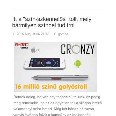
Itt a "szín-szkennelős" toll, mely
bármilyen színnel tud írni
2016 August 06 21:46
gomba
Remek dolog, ha van egy többszínű tollunk. Az pedig
még remekebb, ha ez az egyetlen toll a világon létező
valamennyi színt ismeri. Még két hónap hátravan,
vagyis javában folyik a kampány az Indiegogón