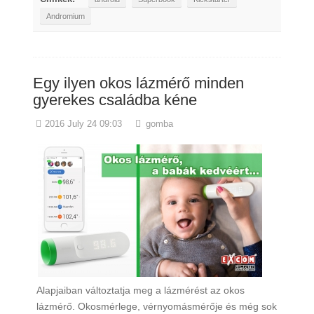
Andromium
Egy ilyen okos lázmérő minden
gyerekes családba kéne
2016 July 24 09:03
gomba
Alapjaiban változtatja meg a lázmérést az okos
lázmérő. Okosmérlege, vérnyomásmérője és még sok