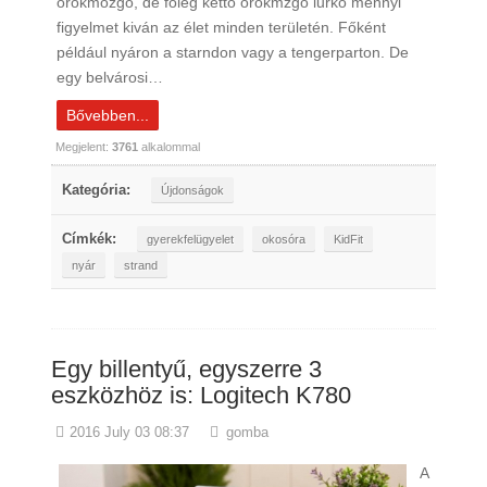
örökmozgó, de főleg kettő örökmzgó lurkó mennyi
figyelmet kiván az élet minden területén. Főként
például nyáron a starndon vagy a tengerparton. De
egy belvárosi…
Bővebben...
Megjelent:
3761
alkalommal
Kategória:
Újdonságok
Címkék:
gyerekfelügyelet
okosóra
KidFit
nyár
strand
Egy billentyű, egyszerre 3
eszközhöz is: Logitech K780
2016 July 03 08:37
gomba
A