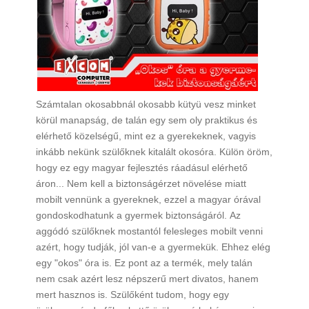
Számtalan okosabbnál okosabb kütyü vesz minket
körül manapság, de talán egy sem oly praktikus és
elérhető közelségű, mint ez a gyerekeknek, vagyis
inkább nekünk szülőknek kitalált okosóra. Külön öröm,
hogy ez egy magyar fejlesztés ráadásul elérhető
áron... Nem kell a biztonságérzet növelése miatt
mobilt vennünk a gyereknek, ezzel a magyar órával
gondoskodhatunk a gyermek biztonságáról. Az
aggódó szülőknek mostantól felesleges mobilt venni
azért, hogy tudják, jól van-e a gyermekük. Ehhez elég
egy "okos" óra is. Ez pont az a termék, mely talán
nem csak azért lesz népszerű mert divatos, hanem
mert hasznos is. Szülőként tudom, hogy egy