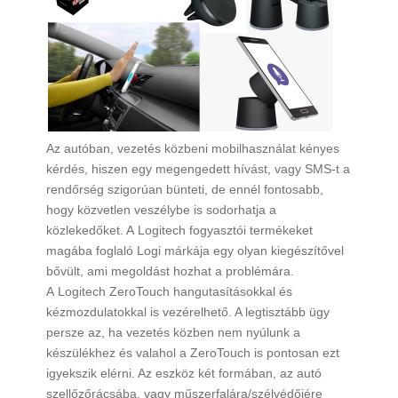
Az autóban, vezetés közbeni mobilhasználat kényes
kérdés, hiszen egy megengedett hívást, vagy SMS-t a
rendőrség szigorúan bünteti, de ennél fontosabb,
hogy közvetlen veszélybe is sodorhatja a
közlekedőket. A Logitech fogyasztói termékeket
magába foglaló Logi márkája egy olyan kiegészítővel
bővült, ami megoldást hozhat a problémára.
A Logitech ZeroTouch hangutasításokkal és
kézmozdulatokkal is vezérelhető. A legtisztább ügy
persze az, ha vezetés közben nem nyúlunk a
készülékhez és valahol a ZeroTouch is pontosan ezt
igyekszik elérni. Az eszköz két formában, az autó
szellőzőrácsába, vagy műszerfalára/szélvédőjére