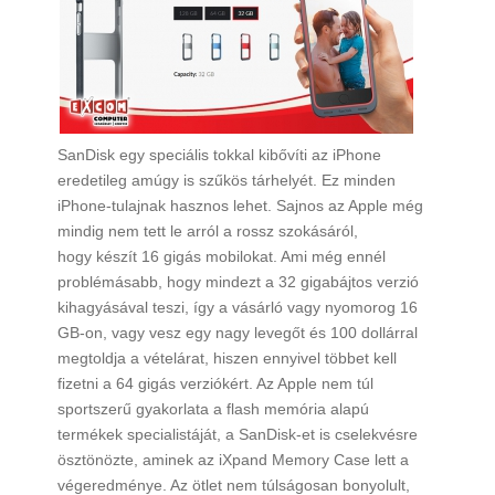
SanDisk egy speciális tokkal kibővíti az iPhone
eredetileg amúgy is szűkös tárhelyét. Ez minden
iPhone-tulajnak hasznos lehet. Sajnos az Apple még
mindig nem tett le arról a rossz szokásáról,
hogy készít 16 gigás mobilokat. Ami még ennél
problémásabb, hogy mindezt a 32 gigabájtos verzió
kihagyásával teszi, így a vásárló vagy nyomorog 16
GB-on, vagy vesz egy nagy levegőt és 100 dollárral
megtoldja a vételárat, hiszen ennyivel többet kell
fizetni a 64 gigás verziókért. Az Apple nem túl
sportszerű gyakorlata a flash memória alapú
termékek specialistáját, a SanDisk-et is cselekvésre
ösztönözte, aminek az iXpand Memory Case lett a
végeredménye. Az ötlet nem túlságosan bonyolult,