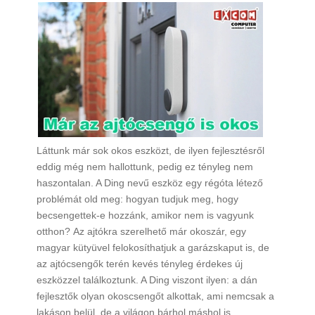
Láttunk már sok okos eszközt, de ilyen fejlesztésről
eddig még nem hallottunk, pedig ez tényleg nem
haszontalan. A Ding nevű eszköz egy régóta létező
problémát old meg: hogyan tudjuk meg, hogy
becsengettek-e hozzánk, amikor nem is vagyunk
otthon? Az ajtókra szerelhető már okoszár, egy
magyar kütyüvel felokosíthatjuk a garázskaput is, de
az ajtócsengők terén kevés tényleg érdekes új
eszközzel találkoztunk. A Ding viszont ilyen: a dán
fejlesztők olyan okoscsengőt alkottak, ami nemcsak a
lakáson belül, de a világon bárhol máshol is