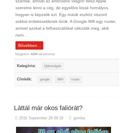
szánták, amivel az androidos világon belül Apple
szeretne lenni a cég, de egyelőre kissé homályos,
hogyan is képzelik ezt. Egy másik eszköz viszont
sokkal érdekesebbnek tűnik. A Google Wifi egy router,
amivel azokat a felhasználókat célozták meg, akik
nem…
Bővebben...
Megjelent:
4294
alkalommal
Kategória:
Újdonságok
Címkék:
google
WiFi
router
Láttál már okos faliórát?
2016 September 28 09:18
gomba