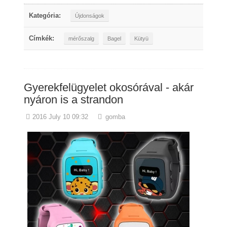
Kategória:
Újdonságok
Címkék:
mérőszalg
Bagel
Kütyü
Gyerekfelügyelet okosórával - akár
nyáron is a strandon
2016 July 10 09:32
gomba