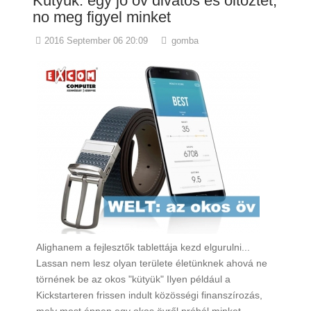
Kütyük: egy jó öv divatos és öltöztet,
no meg figyel minket
2016 September 06 20:09
gomba
Alighanem a fejlesztők tablettája kezd elgurulni...
Lassan nem lesz olyan területe életünknek ahová ne
törnének be az okos "kütyük" Ilyen például a
Kickstarteren frissen indult közösségi finanszírozás,