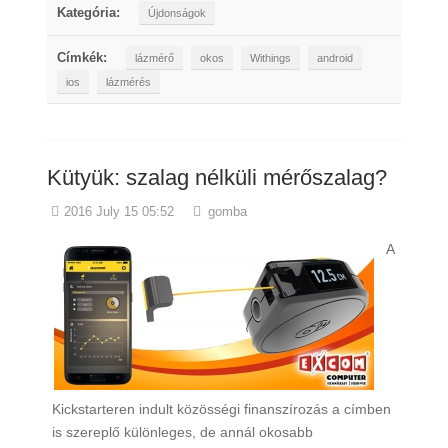
Kategória:
Újdonságok
Címkék:
lázmérő
okos
Withings
android
ios
lázmérés
Kütyük: szalag nélküli mérőszalag?
2016 July 15 05:52
gomba
A
Kickstarteren indult közösségi finanszírozás a címben
is szereplő különleges, de annál okosabb