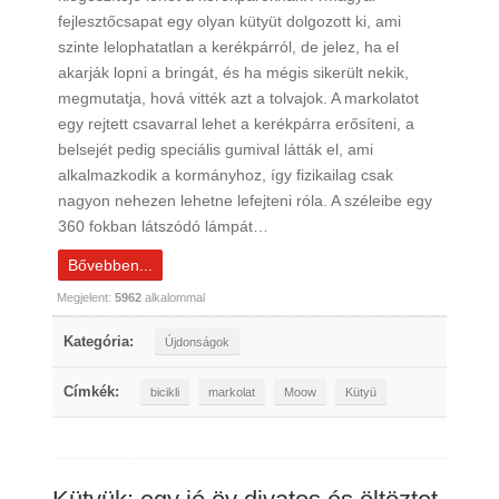
fejlesztőcsapat egy olyan kütyüt dolgozott ki, ami
szinte lelophatatlan a kerékpárról, de jelez, ha el
akarják lopni a bringát, és ha mégis sikerült nekik,
megmutatja, hová vitték azt a tolvajok. A markolatot
egy rejtett csavarral lehet a kerékpárra erősíteni, a
belsejét pedig speciális gumival látták el, ami
alkalmazkodik a kormányhoz, így fizikailag csak
nagyon nehezen lehetne lefejteni róla. A széleibe egy
360 fokban látszódó lámpát…
Bővebben...
Megjelent:
5962
alkalommal
Kategória:
Újdonságok
Címkék:
bicikli
markolat
Moow
Kütyü