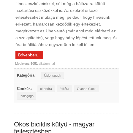
fitneszeszközeinkkel, sőt még a hálózatra kötött
háztartási eszközökkel is. Az ezekről érkező
értesítéseket mutatja meg, például, hogy hívásunk
érkezett, hamarosan kezdődik egy értekezlet,
megérkezett az Uber-autó (már ahol még elérhető ez
a szolgáltatás), vagy hogy hány lépést tettünk meg. Az
óra beállításához egyszerűen le kell tölteni…
Bővebben...
Megjelent:
5051
alkalommal
Kategória:
Újdonságok
Címkék:
okosóra
fali óra
Glance Clock
Indiegogo
Okos biciklis kütyü - magyar
fejlesztésben