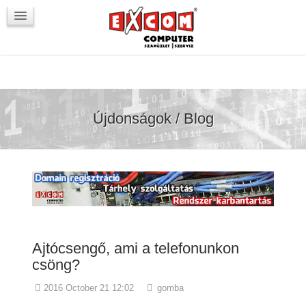
Újdonságok / Blog
VörösmartyKOCKA
Kapcsolat
Újdonságok / Blog
Ajtócsengő, ami a telefonunkon
csöng?
2016 October 21 12:02
gomba