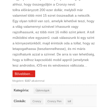
ahhoz, hogy összegyűljön a Cronzy nevű
tollra előirányzott 200 ezer dollár, melyből már
valamivel több mint 15 ezret összeadtak a netezők.
Egy olyan tollról van szó, amelyik lehetővé teszi, hogy
a világ valamennyi színével írhassunk vagy
rajzolhassunk, ez több mint 16 millió színt jelent. A toll
működési elve egyszerű: csak válasszunk ki egy színt
a környezetünkből, majd érintsük oda a tollat, hogy az
letapogathassa (beszkennelhesse), és mi máris
rajzolhatunk azzal a színnel. De arra is van lehetőség,
hogy a tollhoz kapcsolódó mobil appról (amelynek
lesz androidos, iOS-es és windowsos változata…
Bővebben...
Megjelent:
5157
alkalommal
Kategória:
Újdonságok
Címkék:
Cronzy
Cronzy Pen
toll