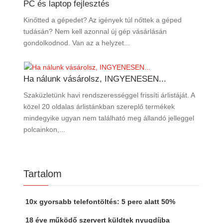
PC és laptop fejlesztés
Kinőtted a gépedet? Az igények túl nőttek a géped
tudásán? Nem kell azonnal új gép vásárlásán
gondolkodnod. Van az a helyzet...
Ha nálunk vásárolsz, INGYENESEN...
Szaküzletünk havi rendszerességgel frissíti árlistáját. A
közel 20 oldalas árlistánkban szereplő termékek
mindegyike ugyan nem található meg állandó jelleggel
polcainkon,...
Tartalom
10x gyorsabb telefontöltés: 5 perc alatt 50%
18 éve működő szervert küldtek nyugdíjba