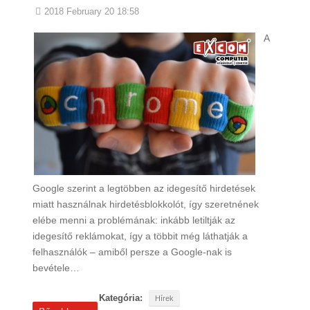
2018 February 20 18:58
A
Google szerint a legtöbben az idegesítő hirdetések
miatt használnak hirdetésblokkolót, így szeretnének
elébe menni a problémának: inkább letiltják az
idegesítő reklámokat, így a többit még láthatják a
felhasználók – amiből persze a Google-nak is
bevétele…
Kategória:
Hírek