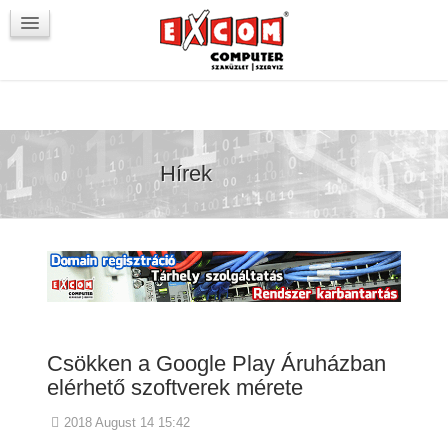
Újdonságok / Blog
VörösmartyKOCKA
Kapcsolat
Hírek
Csökken a Google Play Áruházban
elérhető szoftverek mérete
2018 August 14 15:42