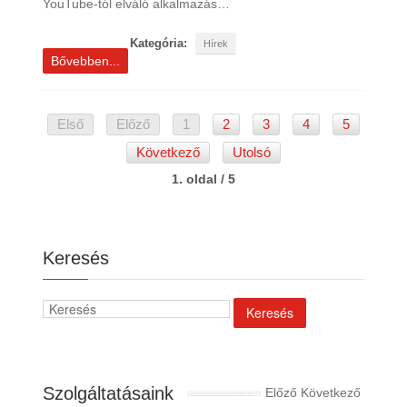
YouTube-tól elváló alkalmazás…
Kategória:
Hírek
Bővebben...
Első
Előző
1
2
3
4
5
Következő
Utolsó
1. oldal / 5
Keresés
Szolgáltatásaink
Előző
Következő