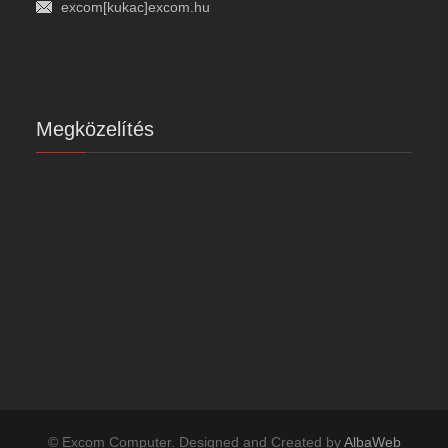
excom[kukac]excom.hu
Megközelítés
© Excom Computer. Designed and Created by
AlbaWeb