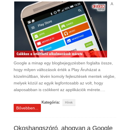
A
Google a minap egy blogbejegyzésben foglalta össze,
hogy milyen változások érték a Play Áruházat a
közelmúltban, lévén komoly fejlesztések mentek végbe,
melyek közül az egyik legfontosabb az volt, hogy
alaposabban is csökkent az applikációk mérete.…
Kategória:
Hírek
Bővebben...
Okoshangszóró, ahogyan a Google