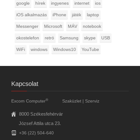
google
hírek
ingyenes
internet
ios
iOS alkalmazás
iPhone
játék
laptop
Messenger
Microsoft
MÁV
notebook
okostelefon
retró
Samsung
skype
USB
WiFi
windows
Windows10
YouTube
Kapcsolat
®
Excom Computer
Szaküzlet | Szerviz
8000 Székesfehérvár
József Attila utca 23.
+36 (22) 504-640