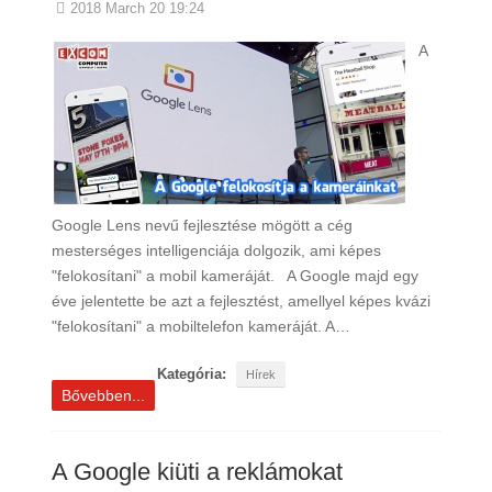
2018 March 20 19:24
A
Google Lens nevű fejlesztése mögött a cég
mesterséges intelligenciája dolgozik, ami képes
"felokosítani" a mobil kameráját. A Google majd egy
éve jelentette be azt a fejlesztést, amellyel képes kvázi
"felokosítani" a mobiltelefon kameráját. A…
Kategória:
Hírek
Bővebben...
A Google kiüti a reklámokat