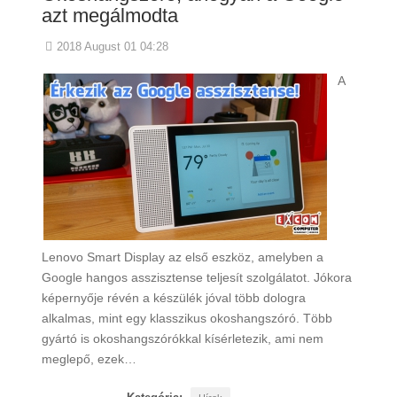
azt megálmodta
2018 August 01 04:28
A
Lenovo Smart Display az első eszköz, amelyben a
Google hangos asszisztense teljesít szolgálatot. Jókora
képernyője révén a készülék jóval több dologra
alkalmas, mint egy klasszikus okoshangszóró. Több
gyártó is okoshangszórókkal kísérletezik, ami nem
meglepő, ezek…