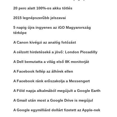
20 perc alatt 100%-os akku tötlés
2015 legnépszerűbb jelszavai
5 napig újra ingyenes az iGO Magyarország
térképe
A Canon kivégzi az analóg fotózást
A célzott hirdetéseké a jövő: London Piccadilly
A Dell bemutatta a világ első 8K monitorját
A Facebook fellép az álhírek ellen
A Facebook ránk erőszakolja a Messengert
A Föld napja alkalmából megújult a Google Earth
A Gmail után most a Google Drive is megújul
A Google egymilliárd dollárt fizetett az Apple-nek