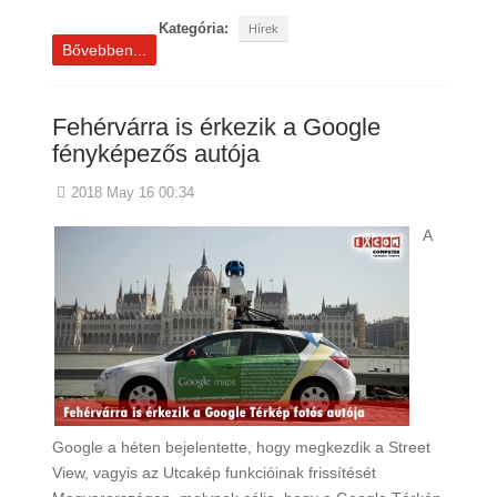
Kategória:
Hírek
Bővebben...
Fehérvárra is érkezik a Google
fényképezős autója
2018 May 16 00:34
A
Google a héten bejelentette, hogy megkezdik a Street
View, vagyis az Utcakép funkcióinak frissítését