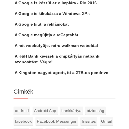
A Google is készül az olimpiára - Rio 2016
A Google is kikukázza a Windows XP-t
A Google kiüti a reklámokat
A Google megújítja a reCaptchát
A hét webkütyüje: retro walkman weboldal
A K&H Bank kivezeti a chipkártyás netbanki
azonosítást. Végre!
A Kingston nagyot ugrott, itt a 2TB-os pendrive
Címkék
android
Android App
bankkártya
biztonság
facebook
Facebook Messenger
frissítés
Gmail