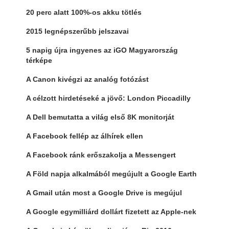
20 perc alatt 100%-os akku tötlés
2015 legnépszerűbb jelszavai
5 napig újra ingyenes az iGO Magyarország
térképe
A Canon kivégzi az analóg fotózást
A célzott hirdetéseké a jövő: London Piccadilly
A Dell bemutatta a világ első 8K monitorját
A Facebook fellép az álhírek ellen
A Facebook ránk erőszakolja a Messengert
A Föld napja alkalmából megújult a Google Earth
A Gmail után most a Google Drive is megújul
A Google egymilliárd dollárt fizetett az Apple-nek