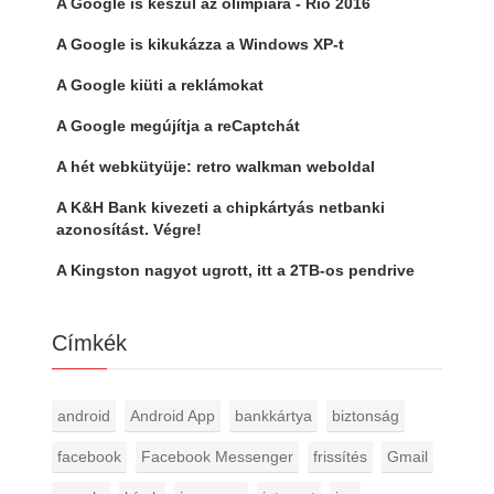
A Google is készül az olimpiára - Rio 2016
A Google is kikukázza a Windows XP-t
A Google kiüti a reklámokat
A Google megújítja a reCaptchát
A hét webkütyüje: retro walkman weboldal
A K&H Bank kivezeti a chipkártyás netbanki
azonosítást. Végre!
A Kingston nagyot ugrott, itt a 2TB-os pendrive
Címkék
android
Android App
bankkártya
biztonság
facebook
Facebook Messenger
frissítés
Gmail