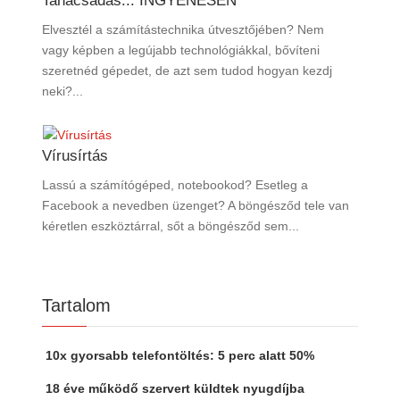
Tanácsadás... INGYENESEN
Elvesztél a számítástechnika útvesztőjében? Nem
vagy képben a legújabb technológiákkal, bővíteni
szeretnéd gépedet, de azt sem tudod hogyan kezdj
neki?...
Vírusírtás
Lassú a számítógéped, notebookod? Esetleg a
Facebook a nevedben üzenget? A böngésződ tele van
kéretlen eszköztárral, sőt a böngésződ sem...
Tartalom
10x gyorsabb telefontöltés: 5 perc alatt 50%
18 éve működő szervert küldtek nyugdíjba