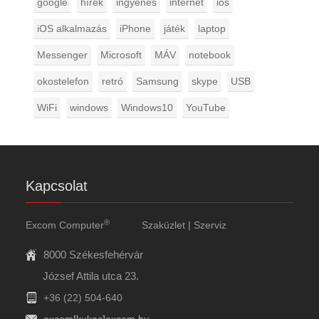
google
hírek
ingyenes
internet
ios
iOS alkalmazás
iPhone
játék
laptop
Messenger
Microsoft
MÁV
notebook
okostelefon
retró
Samsung
skype
USB
WiFi
windows
Windows10
YouTube
Kapcsolat
®
Excom Computer
Szaküzlet | Szerviz
8000 Székesfehérvár
József Attila utca 23.
+36 (22) 504-640
excom[kukac]excom.hu