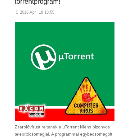
torrentprogram!
2016 April 18 13:55
Zsarolóvírust rejtenek a µTorrent kliens bizonyos
telepítőcsomagjai. A programmal egybecsomagolt