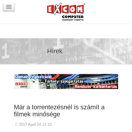
Újdonságok / Blog
VörösmartyKOCKA
Kapcsolat
Hírek
Már a torrentezésnél is számít a
filmek minősége
2017 April 24 13:33