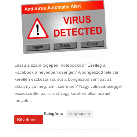
Lassú a számítógéped, notebookod? Esetleg a
Facebook a nevedben üzenget? A böngésződ tele van
kéretlen eszköztárral, sőt a böngésződ sem azt az
oldalt nyitja meg, amit szeretnél? Nagy valószínűséggel
összeszedtél pár vírust vagy kéretlen alkalmazást,
melyek…
Kategória:
Szolgáltatások
Bővebben...