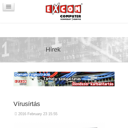
Újdonságok / Blog
VörösmartyKOCKA
Kapcsolat
Hírek
Vírusírtás
2016 February 23 15:55