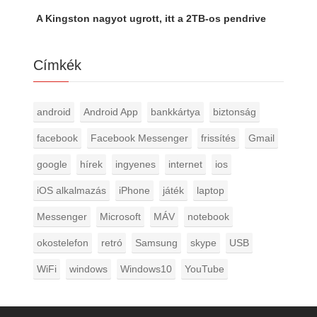
A Kingston nagyot ugrott, itt a 2TB-os pendrive
Címkék
android
Android App
bankkártya
biztonság
facebook
Facebook Messenger
frissítés
Gmail
google
hírek
ingyenes
internet
ios
iOS alkalmazás
iPhone
játék
laptop
Messenger
Microsoft
MÁV
notebook
okostelefon
retró
Samsung
skype
USB
WiFi
windows
Windows10
YouTube