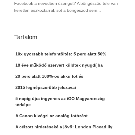
Facebook a nevedben üzenget? A böngésződ tele van
kéretlen eszköztárral, sőt a böngésződ sem...
Tartalom
10x gyorsabb telefontöltés: 5 perc alatt 50%
18 éve működő szervert küldtek nyugdíjba
20 perc alatt 100%-os akku tötlés
2015 legnépszerűbb jelszavai
5 napig újra ingyenes az iGO Magyarország
térképe
A Canon kivégzi az analóg fotózást
A célzott hirdetéseké a jövő: London Piccadilly