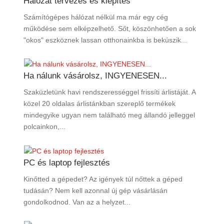
Hálózat tervezés és kiépítés
Számítógépes hálózat nélkül ma már egy cég
működése sem elképzelhető. Sőt, köszönhetően a sok
"okos" eszköznek lassan otthonainkba is bekúszik...
Ha nálunk vásárolsz, INGYENESEN...
Szaküzletünk havi rendszerességgel frissíti árlistáját. A
közel 20 oldalas árlistánkban szereplő termékek
mindegyike ugyan nem található meg állandó jelleggel
polcainkon,...
PC és laptop fejlesztés
Kinőtted a gépedet? Az igények túl nőttek a géped
tudásán? Nem kell azonnal új gép vásárlásán
gondolkodnod. Van az a helyzet...