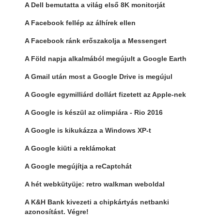
A Dell bemutatta a világ első 8K monitorját
A Facebook fellép az álhírek ellen
A Facebook ránk erőszakolja a Messengert
A Föld napja alkalmából megújult a Google Earth
A Gmail után most a Google Drive is megújul
A Google egymilliárd dollárt fizetett az Apple-nek
A Google is készül az olimpiára - Rio 2016
A Google is kikukázza a Windows XP-t
A Google kiüti a reklámokat
A Google megújítja a reCaptchát
A hét webkütyüje: retro walkman weboldal
A K&H Bank kivezeti a chipkártyás netbanki
azonosítást. Végre!