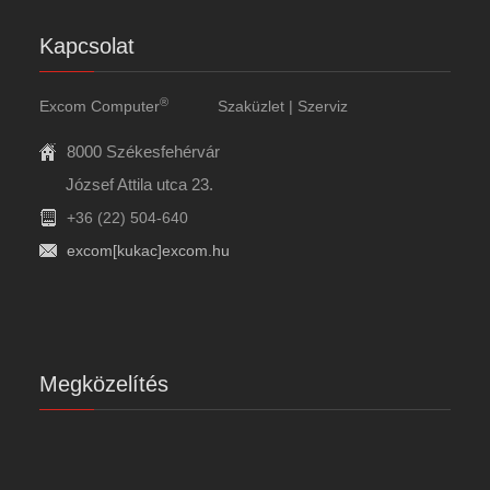
Kapcsolat
®
Excom Computer
Szaküzlet | Szerviz
8000 Székesfehérvár
József Attila utca 23.
+36 (22) 504-640
excom[kukac]excom.hu
Megközelítés