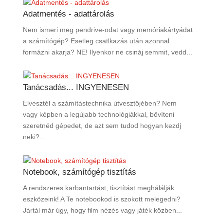
Adatmentés - adattárolás
Nem ismeri meg pendrive-odat vagy memóriakártyádat
a számítógép? Esetleg csatlkazás után azonnal
formázni akarja? NE! Ilyenkor ne csináj semmit, vedd...
Tanácsadás... INGYENESEN
Elvesztél a számítástechnika útvesztőjében? Nem
vagy képben a legújabb technológiákkal, bővíteni
szeretnéd gépedet, de azt sem tudod hogyan kezdj
neki?...
Notebook, számítógép tisztítás
A rendszeres karbantartást, tisztítást meghálálják
eszközeink! A Te notebookod is szokott melegedni?
Jártál már úgy, hogy film nézés vagy játék közben...