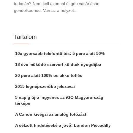
tudásán? Nem kell azonnal új gép vásárlásán
gondolkodnod. Van az a helyzet...
Tartalom
10x gyorsabb telefontöltés: 5 perc alatt 50%
18 éve működő szervert küldtek nyugdíjba
20 perc alatt 100%-os akku tötlés
2015 legnépszerűbb jelszavai
5 napig újra ingyenes az iGO Magyarország
térképe
A Canon kivégzi az analóg fotózást
A célzott hirdetéseké a jövő: London Piccadilly