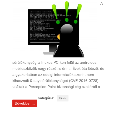
A
sérülékenység a linuxos PC-ken felül az androidos
mobileszközök nagy részét is érinti. Évek óta létező, de
a gyakorlatban az eddigi információk szerint nem
kihasznált 0-day sérülékenységet (CVE-2016-0728)
találtak a Perception Point biztonsági cég szakértői a…
Kategória:
Hírek
Bővebben...