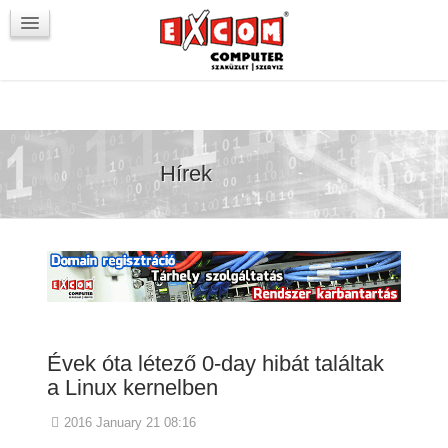
Újdonságok / Blog
VörösmartyKOCKA
Kapcsolat
Hírek
Évek óta létező 0-day hibát találtak
a Linux kernelben
2016 January 21 08:16