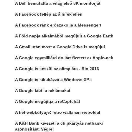
A Dell bemutatta a világ első 8K monitorját
A Facebook fellép az álhírek ellen
A Facebook ránk erőszakolja a Messengert
A Föld napja alkalmából megújult a Google Earth
A Gmail után most a Google Drive is megújul
A Google egymilliárd dollárt fizetett az Apple-nek
A Google is készül az olimpiára - Rio 2016
A Google is kikukázza a Windows XP-t
A Google kiüti a reklámokat
A Google megújítja a reCaptchát
A hét webkütyüje: retro walkman weboldal
A K&H Bank kivezeti a chipkártyás netbanki
azonosítást. Végre!