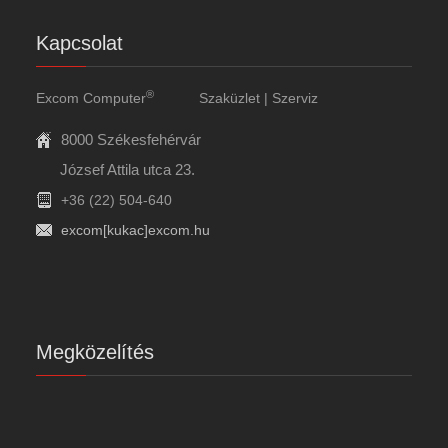
Kapcsolat
®
Excom Computer
Szaküzlet | Szerviz
8000 Székesfehérvár
József Attila utca 23.
+36 (22) 504-640
excom[kukac]excom.hu
Megközelítés