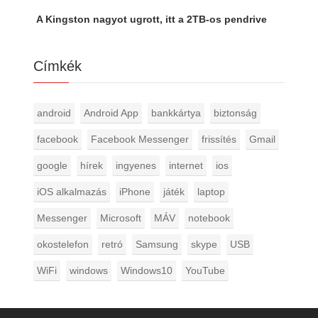
A Kingston nagyot ugrott, itt a 2TB-os pendrive
Címkék
android
Android App
bankkártya
biztonság
facebook
Facebook Messenger
frissítés
Gmail
google
hírek
ingyenes
internet
ios
iOS alkalmazás
iPhone
játék
laptop
Messenger
Microsoft
MÁV
notebook
okostelefon
retró
Samsung
skype
USB
WiFi
windows
Windows10
YouTube