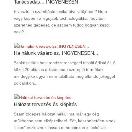
Tanácsadás... INGYENESEN
Elvesztél a számítástechnika útvesztőjében? Nem
vagy képben a legújabb technológiákkal, bővíteni
szeretnéd gépedet, de azt sem tudod hogyan kezdj
neki?...
Ha nálunk vásárolsz, INGYENESEN...
Szaküzletünk havi rendszerességgel frissíti árlistáját. A
közel 20 oldalas árlistánkban szereplő termékek
mindegyike ugyan nem található meg állandó jelleggel
polcainkon,...
Hálózat tervezés és kiépítés
Számítógépes hálózat nélkül ma már egy cég
működése sem elképzelhető. Sőt, köszönhetően a sok
"okos" eszköznek lassan otthonainkba is bekúszik...