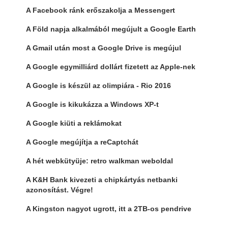
A Facebook ránk erőszakolja a Messengert
A Föld napja alkalmából megújult a Google Earth
A Gmail után most a Google Drive is megújul
A Google egymilliárd dollárt fizetett az Apple-nek
A Google is készül az olimpiára - Rio 2016
A Google is kikukázza a Windows XP-t
A Google kiüti a reklámokat
A Google megújítja a reCaptchát
A hét webkütyüje: retro walkman weboldal
A K&H Bank kivezeti a chipkártyás netbanki
azonosítást. Végre!
A Kingston nagyot ugrott, itt a 2TB-os pendrive