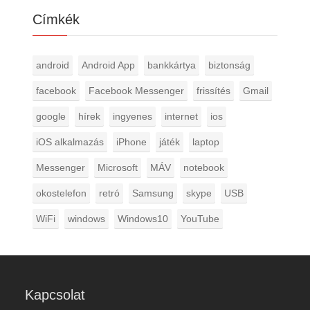
Címkék
android
Android App
bankkártya
biztonság
facebook
Facebook Messenger
frissítés
Gmail
google
hírek
ingyenes
internet
ios
iOS alkalmazás
iPhone
játék
laptop
Messenger
Microsoft
MÁV
notebook
okostelefon
retró
Samsung
skype
USB
WiFi
windows
Windows10
YouTube
Kapcsolat