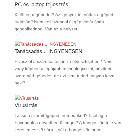
PC és laptop fejlesztés
Kinőtted a gépedet? Az igények túl nőttek a géped
tudásán? Nem kell azonnal új gép vásárlásán
gondolkodnod. Van az a helyzet...
Tanácsadás... INGYENESEN
Elvesztél a számítástechnika útvesztőjében? Nem
vagy képben a legújabb technológiákkal, bővíteni
szeretnéd gépedet, de azt sem tudod hogyan kezdj
neki?...
Vírusírtás
Lassú a számítógéped, notebookod? Esetleg a
Facebook a nevedben üzenget? A böngésződ tele van
kéretlen eszköztárral, sőt a böngésződ sem...