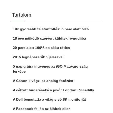
Tartalom
10x gyorsabb telefontöltés: 5 perc alatt 50%
18 éve működő szervert küldtek nyugdíjba
20 perc alatt 100%-os akku tötlés
2015 legnépszerűbb jelszavai
5 napig újra ingyenes az iGO Magyarország
térképe
A Canon kivégzi az analóg fotózást
A célzott hirdetéseké a jövő: London Piccadilly
A Dell bemutatta a világ első 8K monitorját
A Facebook fellép az álhírek ellen