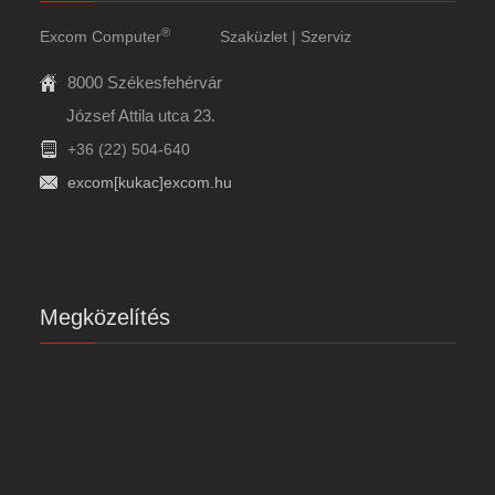
®
Excom Computer
Szaküzlet | Szerviz
8000 Székesfehérvár
József Attila utca 23.
+36 (22) 504-640
excom[kukac]excom.hu
Megközelítés