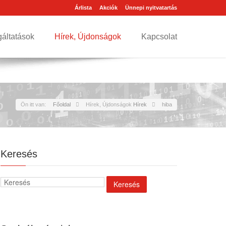
Árlista
Akciók
Ünnepi nyitvatartás
gáltatások
Hírek, Újdonságok
Kapcsolat
Ön itt van:
Főoldal
Hírek, Újdonságok
Hírek
hiba
Keresés