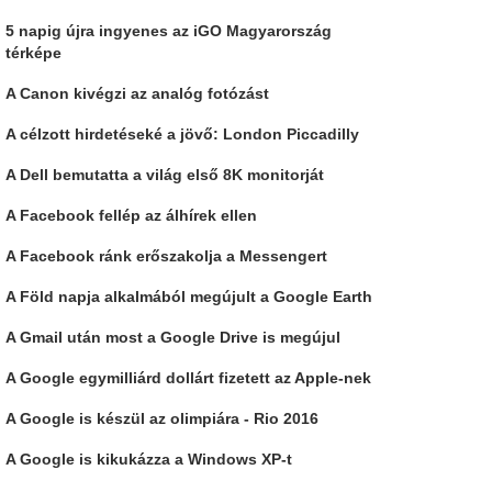
5 napig újra ingyenes az iGO Magyarország
térképe
A Canon kivégzi az analóg fotózást
A célzott hirdetéseké a jövő: London Piccadilly
A Dell bemutatta a világ első 8K monitorját
A Facebook fellép az álhírek ellen
A Facebook ránk erőszakolja a Messengert
A Föld napja alkalmából megújult a Google Earth
A Gmail után most a Google Drive is megújul
A Google egymilliárd dollárt fizetett az Apple-nek
A Google is készül az olimpiára - Rio 2016
A Google is kikukázza a Windows XP-t