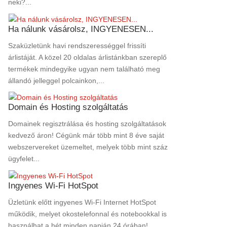
neki?...
Ha nálunk vásárolsz, INGYENESEN...
Szaküzletünk havi rendszerességgel frissíti
árlistáját. A közel 20 oldalas árlistánkban szereplő
termékek mindegyike ugyan nem található meg
állandó jelleggel polcainkon,...
Domain és Hosting szolgáltatás
Domainek regisztrálása és hosting szolgáltatások
kedvező áron! Cégünk már több mint 8 éve saját
webszervereket üzemeltet, melyek több mint száz
ügyfelet...
Ingyenes Wi-Fi HotSpot
Üzletünk előtt ingyenes Wi-Fi Internet HotSpot
működik, melyet okostelefonnal és notebookkal is
használhat a hét minden napján 24 órában!