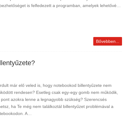
bezhetőséget is felfedezett a programban, amelyek lehetővé…
Bővebben...
llentyűzete?
rdult már elő veled is, hogy notebookod billentyűzete nem
ködött rendesen? Esetleg csak egy-egy gomb nem működik,
 pont azokra lenne a legnagyobb szükség? Szerencsés
hetsz, ha Te még nem találkoztál billentyűzet problémával a
tebookodon. A…