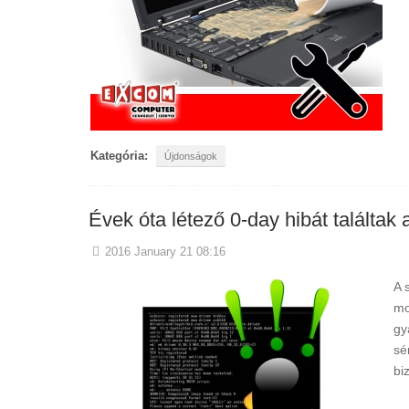
Kategória:
Újdonságok
Évek óta létező 0-day hibát találtak
2016 January 21 08:16
A 
mo
gy
sé
bi