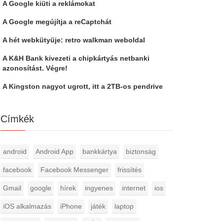
A Google kiüti a reklámokat
A Google megújítja a reCaptchát
A hét webkütyüje: retro walkman weboldal
A K&H Bank kivezeti a chipkártyás netbanki
azonosítást. Végre!
A Kingston nagyot ugrott, itt a 2TB-os pendrive
Címkék
android
Android App
bankkártya
biztonság
facebook
Facebook Messenger
frissítés
Gmail
google
hírek
ingyenes
internet
ios
iOS alkalmazás
iPhone
játék
laptop