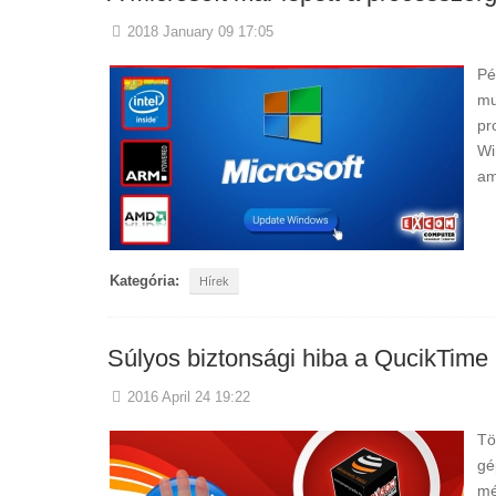
2018 January 09 17:05
Pé
mu
pr
Wi
am
Kategória:
Hírek
Súlyos biztonsági hiba a QucikTime 
2016 April 24 19:22
Tö
gé
mé