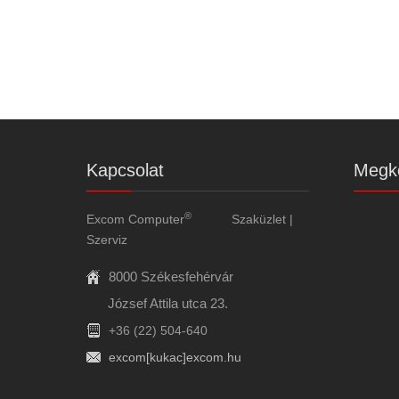
Kapcsolat
Megkö
®
Excom Computer
Szaküzlet |
Szerviz
8000 Székesfehérvár
József Attila utca 23.
+36 (22) 504-640
excom[kukac]excom.hu