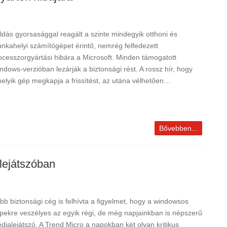
ldás gyorsasággal reagált a szinte mindegyik otthoni és
nkahelyi számítógépet érintő, nemrég felfedezett
ocesszorgyártási hibára a Microsoft. Minden támogatott
ndows-verzióban lezárják a biztonsági rést. A rossz hír, hogy
elyik gép megkapja a frissítést, az utána vélhetően…
Bővebben...
lejátszóban
bb biztonsági cég is felhívta a figyelmet, hogy a windowsos
pekre veszélyes az egyik régi, de még napjainkban is népszerű
dialejátszó. A Trend Micro a napokban két olyan kritikus