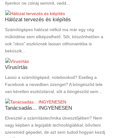
Ilyenkor ne csináj semmit, vedd...
Hálózat tervezés és kiépítés
Számítógépes hálózat nélkül ma már egy cég
működése sem elképzelhető. Sőt, köszönhetően a
sok "okos" eszköznek lassan otthonainkba is
bekúszik...
Vírusírtás
Lassú a számítógéped, notebookod? Esetleg a
Facebook a nevedben üzenget? A böngésződ tele
van kéretlen eszköztárral, sőt a böngésződ sem...
Tanácsadás... INGYENESEN
Elvesztél a számítástechnika útvesztőjében? Nem
vagy képben a legújabb technológiákkal, bővíteni
szeretnéd gépedet, de azt sem tudod hogyan kezdj