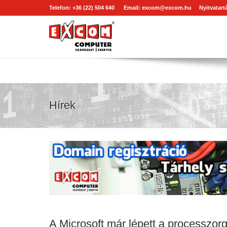
Telefon: +36 (22) 504 640
Email:
excom@excom.hu
Nyitvatartá
Hírek
A Microsoft már lépett a processzorg