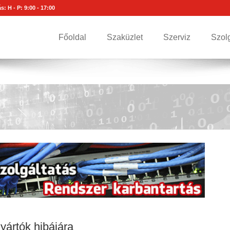
s: H - P: 9:00 - 17:00
Főoldal
Szaküzlet
Szerviz
Szol
yártók hibájára