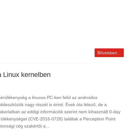
Bővebben...
 a Linux kernelben
sérülékenység a linuxos PC-ken felül az androidos
bileszközök nagy részét is érinti. Évek óta létező, de a
akorlatban az eddigi információk szerint nem kihasznált 0-day
rülékenységet (CVE-2016-0728) találtak a Perception Point
ztonsági cég szakértői a…