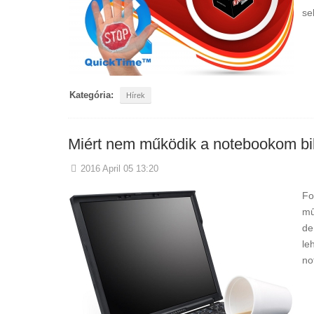
se
Kategória:
Hírek
Miért nem működik a notebookom bi
2016 April 05 13:20
Fo
mű
de
le
no