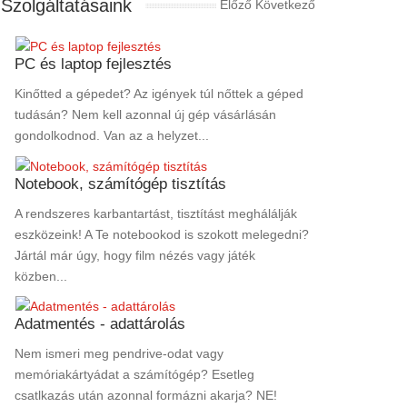
Szolgáltatásaink
Előző
Következő
PC és laptop fejlesztés
Kinőtted a gépedet? Az igények túl nőttek a géped
tudásán? Nem kell azonnal új gép vásárlásán
gondolkodnod. Van az a helyzet...
Notebook, számítógép tisztítás
A rendszeres karbantartást, tisztítást meghálálják
eszközeink! A Te notebookod is szokott melegedni?
Jártál már úgy, hogy film nézés vagy játék
közben...
Adatmentés - adattárolás
Nem ismeri meg pendrive-odat vagy
memóriakártyádat a számítógép? Esetleg
csatlkazás után azonnal formázni akarja? NE!