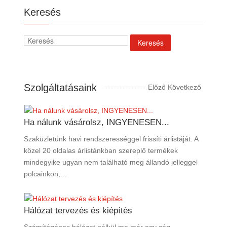
Keresés
Szolgáltatásaink
Előző
Következő
Ha nálunk vásárolsz, INGYENESEN...
Szaküzletünk havi rendszerességgel frissíti árlistáját. A
közel 20 oldalas árlistánkban szereplő termékek
mindegyike ugyan nem található meg állandó jelleggel
polcainkon,...
Hálózat tervezés és kiépítés
Számítógépes hálózat nélkül ma már egy cég