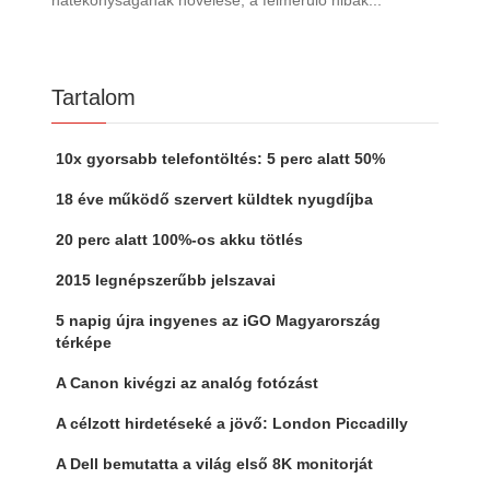
Tartalom
10x gyorsabb telefontöltés: 5 perc alatt 50%
18 éve működő szervert küldtek nyugdíjba
20 perc alatt 100%-os akku tötlés
2015 legnépszerűbb jelszavai
5 napig újra ingyenes az iGO Magyarország
térképe
A Canon kivégzi az analóg fotózást
A célzott hirdetéseké a jövő: London Piccadilly
A Dell bemutatta a világ első 8K monitorját