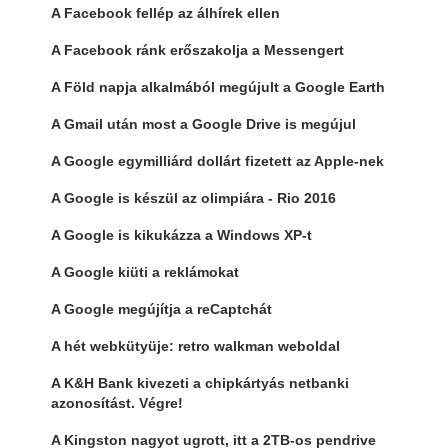
A Facebook fellép az álhírek ellen
A Facebook ránk erőszakolja a Messengert
A Föld napja alkalmából megújult a Google Earth
A Gmail után most a Google Drive is megújul
A Google egymilliárd dollárt fizetett az Apple-nek
A Google is készül az olimpiára - Rio 2016
A Google is kikukázza a Windows XP-t
A Google kiüti a reklámokat
A Google megújítja a reCaptchát
A hét webkütyüje: retro walkman weboldal
A K&H Bank kivezeti a chipkártyás netbanki
azonosítást. Végre!
A Kingston nagyot ugrott, itt a 2TB-os pendrive