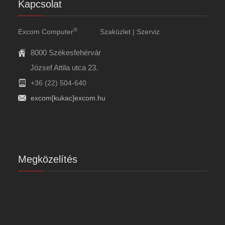
Kapcsolat
®
Excom Computer
Szaküzlet | Szerviz
8000 Székesfehérvár
József Attila utca 23.
+36 (22) 504-640
excom[kukac]excom.hu
Megközelítés