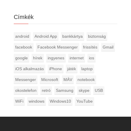
Címkék
android
Android App
bankkártya
biztonság
facebook
Facebook Messenger
frissítés
Gmail
google
hírek
ingyenes
internet
ios
iOS alkalmazás
iPhone
játék
laptop
Messenger
Microsoft
MÁV
notebook
okostelefon
retró
Samsung
skype
USB
WiFi
windows
Windows10
YouTube