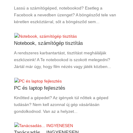
Lassú a számítógéped, notebookod? Esetleg a
Facebook a nevedben üzenget? A böngésződ tele van
kéretlen eszköztárral, sőt a böngésződ sem...
Notebook, számítógép tisztítás
A rendszeres karbantartást, tisztítást meghálálják
eszközeink! A Te notebookod is szokott melegedni?
Jártál már úgy, hogy film nézés vagy játék közben...
PC és laptop fejlesztés
Kinőtted a gépedet? Az igények túl nőttek a géped
tudásán? Nem kell azonnal új gép vásárlásán
gondolkodnod. Van az a helyzet...
Tanácsadás... INGYENESEN