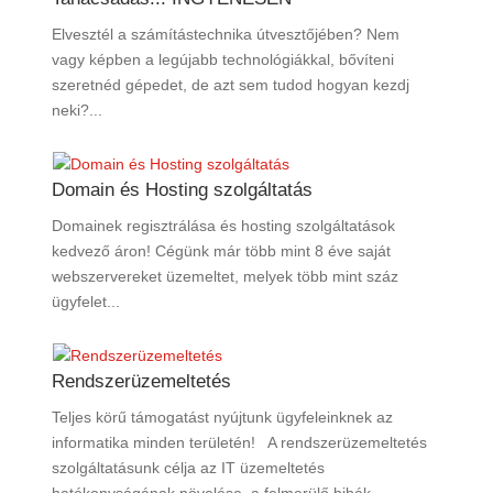
Elvesztél a számítástechnika útvesztőjében? Nem
vagy képben a legújabb technológiákkal, bővíteni
szeretnéd gépedet, de azt sem tudod hogyan kezdj
neki?...
Domain és Hosting szolgáltatás
Domainek regisztrálása és hosting szolgáltatások
kedvező áron! Cégünk már több mint 8 éve saját
webszervereket üzemeltet, melyek több mint száz
ügyfelet...
Rendszerüzemeltetés
Teljes körű támogatást nyújtunk ügyfeleinknek az
informatika minden területén! A rendszerüzemeltetés
szolgáltatásunk célja az IT üzemeltetés
hatékonyságának növelése, a felmerülő hibák...