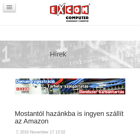
Újdonságok / Blog
VörösmartyKOCKA
Kapcsolat
Hírek
Mostantól hazánkba is ingyen szállít
az Amazon
2016 November 17 13:02