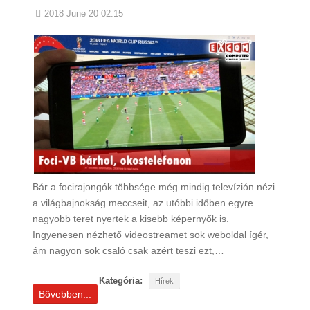
2018 June 20 02:15
Bár a focirajongók többsége még mindig televízión nézi
a világbajnokság meccseit, az utóbbi időben egyre
nagyobb teret nyertek a kisebb képernyők is.
Ingyenesen nézhető videostreamet sok weboldal ígér,
ám nagyon sok csaló csak azért teszi ezt,…
Kategória:
Hírek
Bővebben...