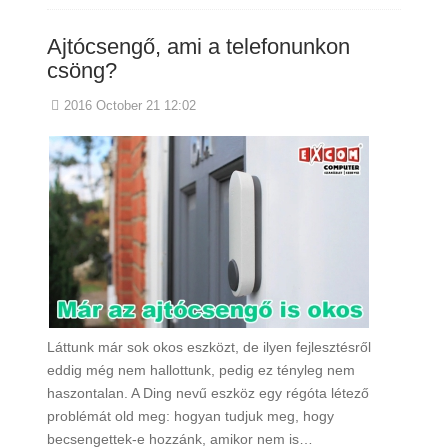
Ajtócsengő, ami a telefonunkon
csöng?
2016 October 21 12:02
Láttunk már sok okos eszközt, de ilyen fejlesztésről
eddig még nem hallottunk, pedig ez tényleg nem
haszontalan. A Ding nevű eszköz egy régóta létező
problémát old meg: hogyan tudjuk meg, hogy
becsengettek-e hozzánk, amikor nem is…