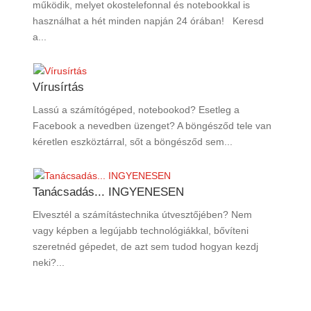
működik, melyet okostelefonnal és notebookkal is
használhat a hét minden napján 24 órában! Keresd
a...
Vírusírtás
Lassú a számítógéped, notebookod? Esetleg a
Facebook a nevedben üzenget? A böngésződ tele van
kéretlen eszköztárral, sőt a böngésződ sem...
Tanácsadás... INGYENESEN
Elvesztél a számítástechnika útvesztőjében? Nem
vagy képben a legújabb technológiákkal, bővíteni
szeretnéd gépedet, de azt sem tudod hogyan kezdj
neki?...