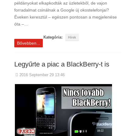
példányokat elkapkodták az üzletekből, de vajon
forradalmat csinálnak a Google új okostelefonjai?
Éveken keresztül – egészen pontosan a megjelenése
óta –…
Kategória:
Hírek
Bővebben...
Legyűrte a piac a BlackBerry-t is
2016 September 29 13:46