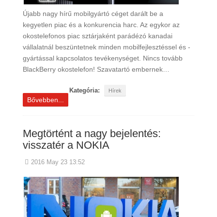
Újabb nagy hírű mobilgyártó céget darált be a
kegyetlen piac és a konkurencia harc. Az egykor az
okostelefonos piac sztárjaként parádézó kanadai
vállalatnál beszüntetnek minden mobilfejlesztéssel és -
gyártással kapcsolatos tevékenységet. Nincs tovább
BlackBerry okostelefon! Szavatartó embernek…
Kategória:
Hírek
Bővebben...
Megtörtént a nagy bejelentés:
visszatér a NOKIA
2016 May 23 13:52