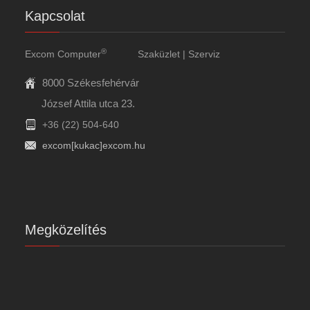
Kapcsolat
®
Excom Computer
Szaküzlet | Szerviz
8000 Székesfehérvár
József Attila utca 23.
+36 (22) 504-640
excom[kukac]excom.hu
Megközelítés