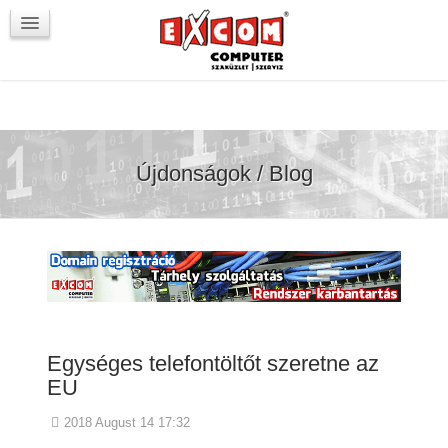
Újdonságok / Blog
VörösmartyKOCKA
Kapcsolat
Újdonságok / Blog
Egységes telefontöltőt szeretne az
EU
2018 August 14 17:32