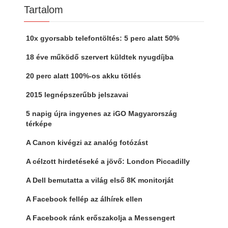
Tartalom
10x gyorsabb telefontöltés: 5 perc alatt 50%
18 éve működő szervert küldtek nyugdíjba
20 perc alatt 100%-os akku tötlés
2015 legnépszerűbb jelszavai
5 napig újra ingyenes az iGO Magyarország
térképe
A Canon kivégzi az analóg fotózást
A célzott hirdetéseké a jövő: London Piccadilly
A Dell bemutatta a világ első 8K monitorját
A Facebook fellép az álhírek ellen
A Facebook ránk erőszakolja a Messengert