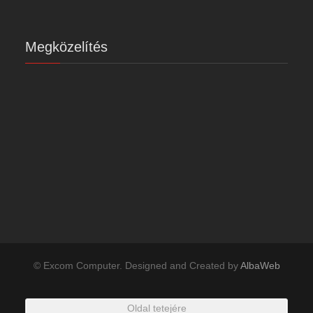
Megközelítés
© Excom Computer. Designed and Created by
AlbaWeb
Oldal tetejére