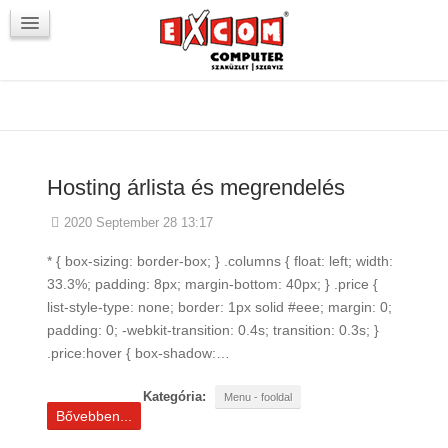
Újdonságok / Blog
VörösmartyKOCKA
Kapcsolat
Hosting árlista és megrendelés
2020 September 28 13:17
* { box-sizing: border-box; } .columns { float: left; width:
33.3%; padding: 8px; margin-bottom: 40px; } .price {
list-style-type: none; border: 1px solid #eee; margin: 0;
padding: 0; -webkit-transition: 0.4s; transition: 0.3s; }
.price:hover { box-shadow:…
Kategória:
Menu - fooldal
Bővebben...