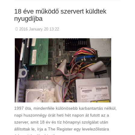
18 éve működő szervert küldtek
nyugdíjba
2016 January 20 13:22
1997 óta, mindenféle különösebb karbantartás nélkül,
napi huszonnégy órát heti hét napon át futott az a
szerver, amit 18 év és tíz hónapnyi szolgálat után
állítottak le, írja a The Register egy levelezőlistára