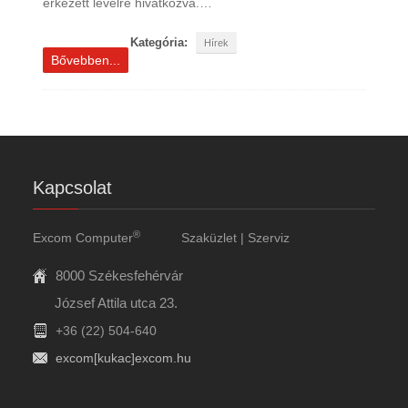
érkezett levélre hivatkozva.…
Kategória:
Hírek
Bővebben...
Kapcsolat
®
Excom Computer
Szaküzlet | Szerviz
8000 Székesfehérvár
József Attila utca 23.
+36 (22) 504-640
excom[kukac]excom.hu