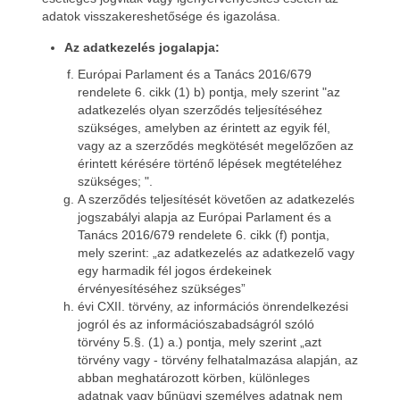
adatok visszakereshetősége és igazolása.
Az adatkezelés jogalapja:
Európai Parlament és a Tanács 2016/679
rendelete 6. cikk (1) b) pontja, mely szerint "az
adatkezelés olyan szerződés teljesítéséhez
szükséges, amelyben az érintett az egyik fél,
vagy az a szerződés megkötését megelőzően az
érintett kérésére történő lépések megtételéhez
szükséges; ".
A szerződés teljesítését követően az adatkezelés
jogszabályi alapja az Európai Parlament és a
Tanács 2016/679 rendelete 6. cikk (f) pontja,
mely szerint: „az adatkezelés az adatkezelő vagy
egy harmadik fél jogos érdekeinek
érvényesítéséhez szükséges”
évi CXII. törvény, az információs önrendelkezési
jogról és az információszabadságról szóló
törvény 5.§. (1) a.) pontja, mely szerint „azt
törvény vagy - törvény felhatalmazása alapján, az
abban meghatározott körben, különleges
adatnak vagy bűnügyi személyes adatnak nem