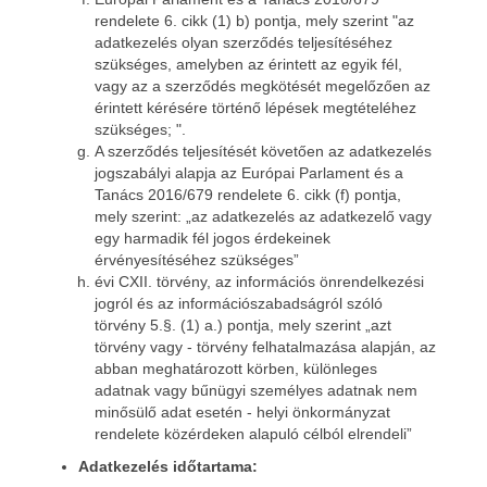
rendelete 6. cikk (1) b) pontja, mely szerint "az
adatkezelés olyan szerződés teljesítéséhez
szükséges, amelyben az érintett az egyik fél,
vagy az a szerződés megkötését megelőzően az
érintett kérésére történő lépések megtételéhez
szükséges; ".
A szerződés teljesítését követően az adatkezelés
jogszabályi alapja az Európai Parlament és a
Tanács 2016/679 rendelete 6. cikk (f) pontja,
mely szerint: „az adatkezelés az adatkezelő vagy
egy harmadik fél jogos érdekeinek
érvényesítéséhez szükséges”
évi CXII. törvény, az információs önrendelkezési
jogról és az információszabadságról szóló
törvény 5.§. (1) a.) pontja, mely szerint „azt
törvény vagy - törvény felhatalmazása alapján, az
abban meghatározott körben, különleges
adatnak vagy bűnügyi személyes adatnak nem
minősülő adat esetén - helyi önkormányzat
rendelete közérdeken alapuló célból elrendeli”
Adatkezelés időtartama: