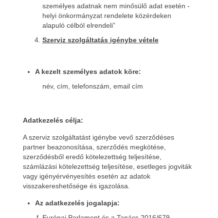
személyes adatnak nem minősülő adat esetén -
helyi önkormányzat rendelete közérdeken
alapuló célból elrendeli”
Szerviz szolgáltatás igénybe vétele
A kezelt személyes adatok köre:
név, cím, telefonszám, email cím
Adatkezelés célja:
A szerviz szolgáltatást igénybe vevő szerződéses
partner beazonosítása, szerződés megkötése,
szerződésből eredő kötelezettség teljesítése,
számlázási kötelezettség teljesítése, esetleges jogviták
vagy igényérvényesítés esetén az adatok
visszakereshetősége és igazolása.
Az adatkezelés jogalapja:
Európai Parlament és a Tanács 2016/679