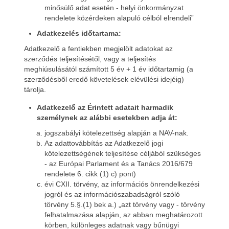
minősülő adat esetén - helyi önkormányzat
rendelete közérdeken alapuló célból elrendeli”
Adatkezelés időtartama:
Adatkezelő a fentiekben megjelölt adatokat az
szerződés teljesítésétől, vagy a teljesítés
meghiúsulásától számított 5 év + 1 év időtartamig (a
szerződésből eredő követelések elévülési idejéig)
tárolja.
Adatkezelő az Érintett adatait harmadik
személynek az alábbi esetekben adja át:
jogszabályi kötelezettség alapján a NAV-nak.
Az adattovábbítás az Adatkezelő jogi
kötelezettségének teljesítése céljából szükséges
- az Európai Parlament és a Tanács 2016/679
rendelete 6. cikk (1) c) pont)
évi CXII. törvény, az információs önrendelkezési
jogról és az információszabadságról szóló
törvény 5.§.(1) bek a.) „azt törvény vagy - törvény
felhatalmazása alapján, az abban meghatározott
körben, különleges adatnak vagy bűnügyi