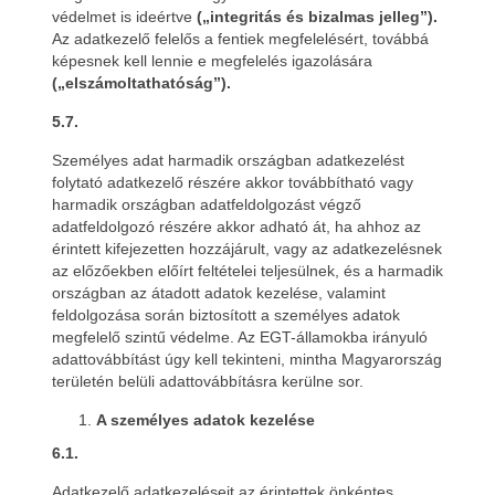
védelmet is ideértve
(„integritás és bizalmas jelleg”).
Az adatkezelő felelős a fentiek megfelelésért, továbbá
képesnek kell lennie e megfelelés igazolására
(„elszámoltathatóság”).
5.7.
Személyes adat harmadik országban adatkezelést
folytató adatkezelő részére akkor továbbítható vagy
harmadik országban adatfeldolgozást végző
adatfeldolgozó részére akkor adható át, ha ahhoz az
érintett kifejezetten hozzájárult, vagy az adatkezelésnek
az előzőekben előírt feltételei teljesülnek, és a harmadik
országban az átadott adatok kezelése, valamint
feldolgozása során biztosított a személyes adatok
megfelelő szintű védelme. Az EGT-államokba irányuló
adattovábbítást úgy kell tekinteni, mintha Magyarország
területén belüli adattovábbításra kerülne sor.
A személyes adatok kezelése
6.1.
Adatkezelő adatkezeléseit az érintettek önkéntes