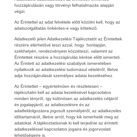
hozzájárulásán vagy törvényi felhatalmazás alapján
végzi.
Az Érintettel az adat felvétele előtt közölni kell, hogy az
adatszolgáltatás önkéntes-e vagy kötelező.
Adatkezelő jelen Adatkezelési Tájékoztatót az Érintettek
részére elérhetővé teszi azzal, hogy honlapján,
székhelyén, rendezvényein közzéteszi, valamint az
Érintettek részére a hozzájárulás kérése előtt ismerteti.
Az Érintett az adatkezelési szabályok ismeretében
nyilatkozik az adatkezelési tudomásul vételéről, illetve
adja hozzájárulását személyes adatai kezeléséhez.
Az Érintettet – egyértelműen és részletesen –
tájékoztatni kell az adatai kezelésével kapcsolatos
minden tényről, így különösen az adatkezelés céljáról
és jogalapjáról, az adatkezelésre és az
adatfeldolgozásra jogosult személyéről, az adatkezelés
időtartamáról, illetve arról, hogy kik ismerhetik meg az
adatokat. A tájékoztatásnak ki kell terjednie az érintett
adatkezeléssel kapcsolatos jogaira és jogorvoslati
lehetőségeire is.