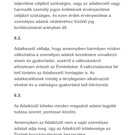
teljesítése céljából szükséges, vagy az adatkezelő vagy
harmadik személy jogos érdekének érvényesítése
céljából szükséges, és ezen érdek érvényesítése a
személyes adatok védelméhez fűződő jog
korlátozásával arányban áll.
6.2.
Adatkezelő vállalja, hogy amennyiben bármilyen módon
változtatna a személyes adatok kezelésére vonatkozó
elvein és gyakorlatán, ezekről a változásokról
előzetesen értesíti az Érintetteket. A változtatásokat fel
kell tüntetni az Adatkezelő honlapján is. Az
adatkezelésnek mindig a ténylegesen alkalmazott
elveket és a valóságos gyakorlatot kell tükrözniük.
6.3.
Az Adatközlő köteles minden megadott adatot legjobb
tudása szerint, pontosan közölni.
Amennyiben az Adatközlő nem a saját személyes
adatait adja meg, úgy az Adatközlő kötelessége az
Érintett hozzájárulásának beszerzése.