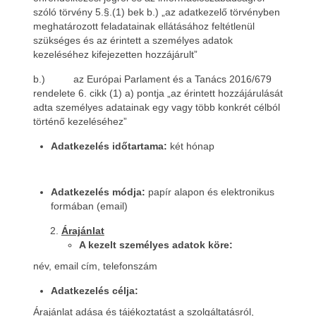
szóló törvény 5.§.(1) bek b.) „az adatkezelő törvényben
meghatározott feladatainak ellátásához feltétlenül
szükséges és az érintett a személyes adatok
kezeléséhez kifejezetten hozzájárult”
b.) az Európai Parlament és a Tanács 2016/679
rendelete 6. cikk (1) a) pontja „az érintett hozzájárulását
adta személyes adatainak egy vagy több konkrét célból
történő kezeléséhez”
Adatkezelés időtartama:
két hónap
Adatkezelés módja:
papír alapon és elektronikus
formában (email)
Árajánlat
A kezelt személyes adatok köre:
név, email cím, telefonszám
Adatkezelés célja:
Árajánlat adása és tájékoztatást a szolgáltatásról,