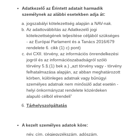
Adatkezelő az Érintett adatait harmadik
személynek az alábbi esetekben adja át:
jogszabályi kötelezettség alapján a NAV-nak.
Az adattovábbítás az Adatkezelő jogi
kötelezettségének teljesítése céljából szükséges
- az Európai Parlament és a Tanács 2016/679
rendelete 6. cikk (1) c) pont)
évi CXII. törvény, az információs önrendelkezési
jogról és az információszabadságról szóló
törvény 5.§.(1) bek a.) „azt törvény vagy - törvény
felhatalmazása alapján, az abban meghatározott
körben, különleges adatnak vagy bűnügyi
személyes adatnak nem minősülő adat esetén -
helyi önkormányzat rendelete közérdeken
alapuló célból elrendeli”
Tárhelyszolgáltatás
A kezelt személyes adatok köre:
név, cím, cégjegyzékszám, adószám,