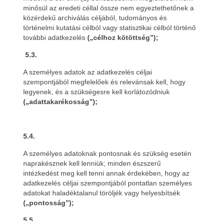
minősül az eredeti céllal össze nem egyeztethetőnek a
közérdekű archiválás céljából, tudományos és
történelmi kutatási célból vagy statisztikai célból történő
további adatkezelés
(„célhoz kötöttség”);
5.3.
A személyes adatok az adatkezelés céljai
szempontjából megfelelőek és relevánsak kell, hogy
legyenek, és a szükségesre kell korlátozódniuk
(„adattakarékosság”);
5.4.
A személyes adatoknak pontosnak és szükség esetén
naprakésznek kell lenniük; minden észszerű
intézkedést meg kell tenni annak érdekében, hogy az
adatkezelés céljai szempontjából pontatlan személyes
adatokat haladéktalanul töröljék vagy helyesbítsék
(„pontosság”);
5.5.