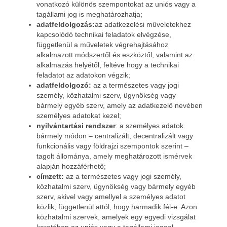
vonatkozó különös szempontokat az uniós vagy a
tagállami jog is meghatározhatja;
adatfeldolgozás:
az adatkezelési műveletekhez
kapcsolódó technikai feladatok elvégzése,
függetlenül a műveletek végrehajtásához
alkalmazott módszertől és eszköztől, valamint az
alkalmazás helyétől, feltéve hogy a technikai
feladatot az adatokon végzik;
adatfeldolgozó:
az a természetes vagy jogi
személy, közhatalmi szerv, ügynökség vagy
bármely egyéb szerv, amely az adatkezelő nevében
személyes adatokat kezel;
nyilvántartási rendszer
: a személyes adatok
bármely módon – centralizált, decentralizált vagy
funkcionális vagy földrajzi szempontok szerint –
tagolt állománya, amely meghatározott ismérvek
alapján hozzáférhető;
címzett:
az a természetes vagy jogi személy,
közhatalmi szerv, ügynökség vagy bármely egyéb
szerv, akivel vagy amellyel a személyes adatot
közlik, függetlenül attól, hogy harmadik fél-e. Azon
közhatalmi szervek, amelyek egy egyedi vizsgálat