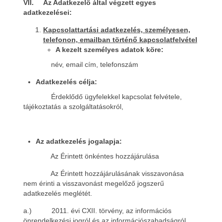
VII. Az Adatkezelő által végzett egyes
adatkezelései:
Kapcsolattartási adatkezelés, személyesen,
telefonon, emailban történő kapcsolatfelvétel
A kezelt személyes adatok köre:
név, email cím, telefonszám
Adatkezelés célja:
Érdeklődő ügyfelekkel kapcsolat felvétele,
tájékoztatás a szolgáltatásokról,
Az adatkezelés jogalapja:
Az Érintett önkéntes hozzájárulása
Az Érintett hozzájárulásának visszavonása
nem érinti a visszavonást megelőző jogszerű
adatkezelés meglétét.
a.) 2011. évi CXII. törvény, az információs
önrendelkezési jogról és az információszabadságról