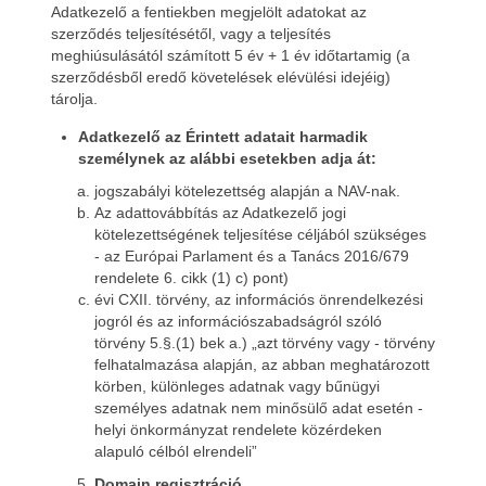
Adatkezelő a fentiekben megjelölt adatokat az
szerződés teljesítésétől, vagy a teljesítés
meghiúsulásától számított 5 év + 1 év időtartamig (a
szerződésből eredő követelések elévülési idejéig)
tárolja.
Adatkezelő az Érintett adatait harmadik
személynek az alábbi esetekben adja át:
jogszabályi kötelezettség alapján a NAV-nak.
Az adattovábbítás az Adatkezelő jogi
kötelezettségének teljesítése céljából szükséges
- az Európai Parlament és a Tanács 2016/679
rendelete 6. cikk (1) c) pont)
évi CXII. törvény, az információs önrendelkezési
jogról és az információszabadságról szóló
törvény 5.§.(1) bek a.) „azt törvény vagy - törvény
felhatalmazása alapján, az abban meghatározott
körben, különleges adatnak vagy bűnügyi
személyes adatnak nem minősülő adat esetén -
helyi önkormányzat rendelete közérdeken
alapuló célból elrendeli”
Domain regisztráció