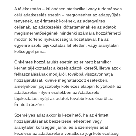
A tájékoztatás – különösen statisztikai vagy tudományos
célú adatkezelés esetén – megtörténhet az adatgyűjtés
tényének, az érintettek körének, az adatgyűjtés
céljának, az adatkezelés időtartamának és az adatok
megismerhetőségének mindenki számára hozzáférhető
módon történő nyilvánosságra hozatalával, ha az
egyénre szóló tájékoztatás lehetetlen, vagy aránytalan
költséggel járna.
Önkéntes hozzájárulás esetén az érintett bármikor
kérhet tájékoztatást a kezelt adatok köréről, illetve azok
felhasználásának módjáról, továbbá visszavonhatja
hozzájárulását, kivéve meghatározott esetekben,
amelyekben jogszabályi kötelezés alapján folytatódik az
adatkezelés - ilyen esetekben az Adatkezelő
tájékoztatást nyújt az adatok további kezeléséről az
Érintett részére.
Személyes adat akkor is kezelhető, ha az érintett
hozzájárulásának beszerzése lehetetlen vagy
aránytalan költséggel járna, és a személyes adat
kezelése az adatkezelőre vonatkozó jogi kötelezettség