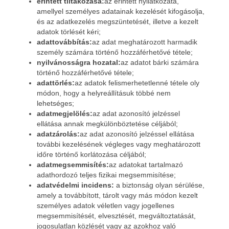
érintett tiltakozása:
az érintett nyilatkozata,
amellyel személyes adatainak kezelését kifogásolja,
és az adatkezelés megszüntetését, illetve a kezelt
adatok törlését kéri;
adattovábbítás:
az adat meghatározott harmadik
személy számára történő hozzáférhetővé tétele;
nyilvánosságra hozatal:
az adatot bárki számára
történő hozzáférhetővé tétele;
adattörlés:
az adatok felismerhetetlenné tétele oly
módon, hogy a helyreállításuk többé nem
lehetséges;
adatmegjelölés:
az adat azonosító jelzéssel
ellátása annak megkülönböztetése céljából;
adatzárolás:
az adat azonosító jelzéssel ellátása
további kezelésének végleges vagy meghatározott
időre történő korlátozása céljából;
adatmegsemmisítés:
az adatokat tartalmazó
adathordozó teljes fizikai megsemmisítése;
adatvédelmi incidens:
a biztonság olyan sérülése,
amely a továbbított, tárolt vagy más módon kezelt
személyes adatok véletlen vagy jogellenes
megsemmisítését, elvesztését, megváltoztatását,
jogosulatlan közlését vagy az azokhoz való