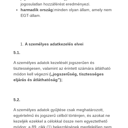
jogosulatlan hozzáférést eredményezi.
harmadik ország:
minden olyan állam, amely nem
EGT-állam.
A személyes adatkezelés elvei
5.1.
A személyes adatok kezelését jogszerűen és
tisztességesen, valamint az érintett számára átlátható
módon kell végezni
(„jogszerűség, tisztességes
eljárás és átláthatóság”);
5.2.
A személyes adatok gyűjtése csak meghatározott,
egyértelmű és jogszerű célból történjen, és azokat ne
kezeljék ezekkel a célokkal össze nem egyeztethető
módon; a 89. cikk (1) bekezdésének megfelelően nem