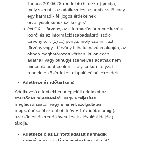
Tanács 2016/679 rendelete 6. cikk (f) pontja,
mely szerint: „az adatkezelés az adatkezelő vagy
egy harmadik fél jogos érdekeinek
érvényesítéséhez szükséges”
évi CXII. törvény, az információs önrendelkezési
jogról és az információszabadságról szóló
törvény 5.§. (1) a.) pontja, mely szerint „azt
törvény vagy - törvény felhatalmazása alapján, az
abban meghatározott körben, különleges
adatnak vagy bűnügyi személyes adatnak nem
minősülő adat esetén - helyi önkormányzat
rendelete közérdeken alapuló célból elrendeli”
Adatkezelés időtartama:
Adatkezelő a fentiekben megjelölt adatokat az
szerződés teljesítésétől, vagy a teljesítés
meghiúsulásától, vagy a tárhelyszolgáltatás
megszűnésétől számított 5 év + 1 év időtartamig (a
szerződésből eredő követelések elévülési idejéig)
tárolja.
Adatkezelő az Érintett adatait harmadik
személynek az alábbi esetekben adja át: