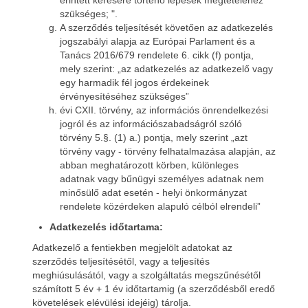
érintett kérésére történő lépések megtételéhez
szükséges; ".
A szerződés teljesítését követően az adatkezelés
jogszabályi alapja az Európai Parlament és a
Tanács 2016/679 rendelete 6. cikk (f) pontja,
mely szerint: „az adatkezelés az adatkezelő vagy
egy harmadik fél jogos érdekeinek
érvényesítéséhez szükséges”
évi CXII. törvény, az információs önrendelkezési
jogról és az információszabadságról szóló
törvény 5.§. (1) a.) pontja, mely szerint „azt
törvény vagy - törvény felhatalmazása alapján, az
abban meghatározott körben, különleges
adatnak vagy bűnügyi személyes adatnak nem
minősülő adat esetén - helyi önkormányzat
rendelete közérdeken alapuló célból elrendeli”
Adatkezelés időtartama:
Adatkezelő a fentiekben megjelölt adatokat az
szerződés teljesítésétől, vagy a teljesítés
meghiúsulásától, vagy a szolgáltatás megszűnésétől
számított 5 év + 1 év időtartamig (a szerződésből eredő
követelések elévülési idejéig) tárolja.