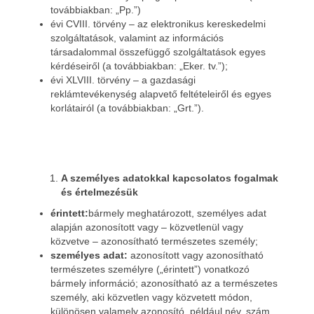
továbbiakban: „Pp.”)
évi CVIII. törvény – az elektronikus kereskedelmi
szolgáltatások, valamint az információs
társadalommal összefüggő szolgáltatások egyes
kérdéseiről (a továbbiakban: „Eker. tv.”);
évi XLVIII. törvény – a gazdasági
reklámtevékenység alapvető feltételeiről és egyes
korlátairól (a továbbiakban: „Grt.”).
A személyes adatokkal kapcsolatos fogalmak
és értelmezésük
érintett:
bármely meghatározott, személyes adat
alapján azonosított vagy – közvetlenül vagy
közvetve – azonosítható természetes személy;
személyes adat:
azonosított vagy azonosítható
természetes személyre („érintett”) vonatkozó
bármely információ; azonosítható az a természetes
személy, aki közvetlen vagy közvetett módon,
különösen valamely azonosító, például név, szám,