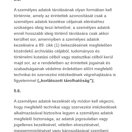
A személyes adatok tárolásának olyan formában kell
történnie, amely az érintettek azonosítását csak a
személyes adatok kezelése céljainak eléréséhez
szükséges ideig teszi lehetővé; a személyes adatok
ennél hosszabb ideig történő tárolására csak akkor
kerülhet sor, amennyiben a személyes adatok
kezelésére a 89. cikk (1) bekezdésének megfelelően
közérdekű archiválás céljából, tudományos és
történelmi kutatási célból vagy statisztikai célból kerül
majd sor, az e rendeletben az érintettek jogainak és
szabadságainak védelme érdekében előírt megfelelő
technikai és szervezési intézkedések végrehajtására is
figyelemmel
(„korlátozott tárolhatóság”);
5.6.
A személyes adatok kezelését oly módon kell végezni,
hogy megfelelő technikai vagy szervezési intézkedések
alkalmazásával biztosítva legyen a személyes adatok
megfelelő biztonsága, az adatok jogosulatlan vagy
jogellenes kezelésével, véletlen elvesztésével,
megsemmisítésével vagy károsodásával szembeni