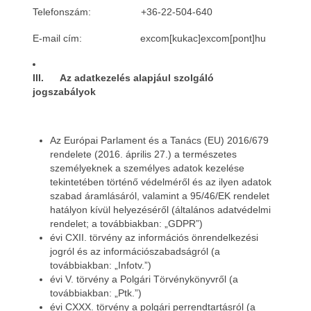
Telefonszám: +36-22-504-640
E-mail cím: excom[kukac]excom[pont]hu
III. Az adatkezelés alapjául szolgáló
jogszabályok
Az Európai Parlament és a Tanács (EU) 2016/679
rendelete (2016. április 27.) a természetes
személyeknek a személyes adatok kezelése
tekintetében történő védelméről és az ilyen adatok
szabad áramlásáról, valamint a 95/46/EK rendelet
hatályon kívül helyezéséről (általános adatvédelmi
rendelet; a továbbiakban: „GDPR”)
évi CXII. törvény az információs önrendelkezési
jogról és az információszabadságról (a
továbbiakban: „Infotv.”)
évi V. törvény a Polgári Törvénykönyvről (a
továbbiakban: „Ptk.”)
évi CXXX. törvény a polgári perrendtartásról (a