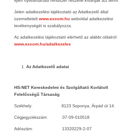
ilyen nyilvántartási rendszer részévé kívánják azt tenni.
Jelen adatkezelési tájékoztató az Adatkezelő által
üzemeltetett
www
.
excom.hu
weboldal adatkezelési
tevékenységét is szabályozza.
Az adatkezelési tájékoztató elérhető az alábbi oldalról:
www.
excom.hu/
adatkezeles
Az Adatkezelő adatai
HS-NET Kereskedelmi és Szolgáltató Korlátolt
Felelősségű Társaság
Székhely: 8123 Soponya, Árpád út 14.
Cégjegyzékszám: 07-09-010518
Adószám: 13320229-2-07