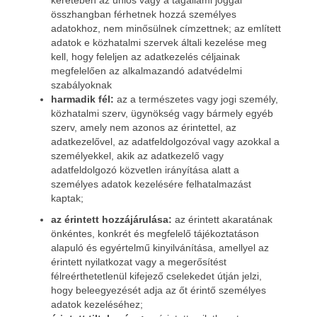
keretében az uniós vagy a tagállami joggal
összhangban férhetnek hozzá személyes
adatokhoz, nem minősülnek címzettnek; az említett
adatok e közhatalmi szervek általi kezelése meg
kell, hogy feleljen az adatkezelés céljainak
megfelelően az alkalmazandó adatvédelmi
szabályoknak
harmadik fél:
az a természetes vagy jogi személy,
közhatalmi szerv, ügynökség vagy bármely egyéb
szerv, amely nem azonos az érintettel, az
adatkezelővel, az adatfeldolgozóval vagy azokkal a
személyekkel, akik az adatkezelő vagy
adatfeldolgozó közvetlen irányítása alatt a
személyes adatok kezelésére felhatalmazást
kaptak;
az érintett hozzájárulása:
az érintett akaratának
önkéntes, konkrét és megfelelő tájékoztatáson
alapuló és egyértelmű kinyilvánítása, amellyel az
érintett nyilatkozat vagy a megerősítést
félreérthetetlenül kifejező cselekedet útján jelzi,
hogy beleegyezését adja az őt érintő személyes
adatok kezeléséhez;