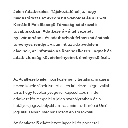
Jelen Adatkezelési Tájékoztató célja, hogy
meghatározza az excom.hu weboldal és a HS-NET
Korlátolt Felelősségű Társaság adatkezelő -
továbbiakban: Adatkezelő - által vezetett
nyilvántartások és adatbázisok felhasználásának
törvényes rendjét, valamint az adatvédelem
elveinek, az információs önrendelkezési jognak és
adatbiztonság követelményeinek érvényesülését.
Az Adatkezelő jelen jogi közlemény tartalmát magára
nézve kötelezőnek ismeri el, és kötelezettséget vállal
arra, hogy tevékenységével kapcsolatos minden
adatkezelés megfelel a jelen szabályzatban és a
hatályos jogszabályokban, valamint az Európai Unió
jogi aktusaiban meghatározott elvárásoknak.
Az Adatkezelő elkötelezett ügyfelei és partnerei