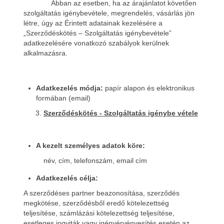
Abban az esetben, ha az árajánlatot követően
szolgáltatás igénybevétele, megrendelés, vásárlás jön
létre, úgy az Érintett adatainak kezelésére a
„Szerződéskötés – Szolgáltatás igénybevétele”
adatkezelésére vonatkozó szabályok kerülnek
alkalmazásra.
Adatkezelés módja:
papír alapon és elektronikus
formában (email)
Szerződéskötés - Szolgáltatás igénybe vétele
A kezelt személyes adatok köre:
név, cím, telefonszám, email cím
Adatkezelés célja:
A szerződéses partner beazonosítása, szerződés
megkötése, szerződésből eredő kötelezettség
teljesítése, számlázási kötelezettség teljesítése,
esetleges jogviták vagy igényérvényesítés esetén az