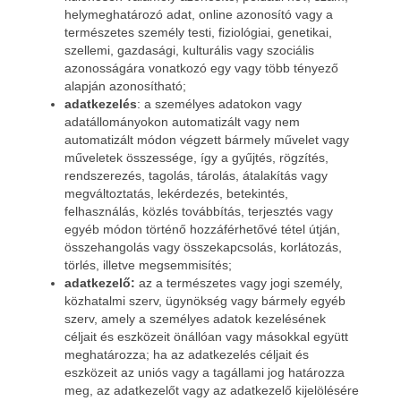
helymeghatározó adat, online azonosító vagy a
természetes személy testi, fiziológiai, genetikai,
szellemi, gazdasági, kulturális vagy szociális
azonosságára vonatkozó egy vagy több tényező
alapján azonosítható;
adatkezelés
: a személyes adatokon vagy
adatállományokon automatizált vagy nem
automatizált módon végzett bármely művelet vagy
műveletek összessége, így a gyűjtés, rögzítés,
rendszerezés, tagolás, tárolás, átalakítás vagy
megváltoztatás, lekérdezés, betekintés,
felhasználás, közlés továbbítás, terjesztés vagy
egyéb módon történő hozzáférhetővé tétel útján,
összehangolás vagy összekapcsolás, korlátozás,
törlés, illetve megsemmisítés;
adatkezelő:
az a természetes vagy jogi személy,
közhatalmi szerv, ügynökség vagy bármely egyéb
szerv, amely a személyes adatok kezelésének
céljait és eszközeit önállóan vagy másokkal együtt
meghatározza; ha az adatkezelés céljait és
eszközeit az uniós vagy a tagállami jog határozza
meg, az adatkezelőt vagy az adatkezelő kijelölésére