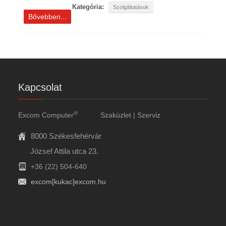
Kategória:
Szolgáltatások
Bővebben...
Kapcsolat
®
Excom Computer
Szaküzlet | Szerviz
8000 Székesfehérvár
József Attila utca 23.
+36 (22) 504-640
excom[kukac]excom.hu