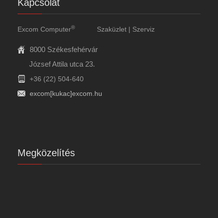
Kapcsolat
®
Excom Computer
Szaküzlet | Szerviz
8000 Székesfehérvár
József Attila utca 23.
+36 (22) 504-640
excom[kukac]excom.hu
Megközelítés