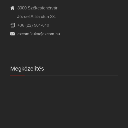
8000 Székesfehérvár
József Attila utca 23.
+36 (22) 504-640
excom[kukac]excom.hu
Megközelítés