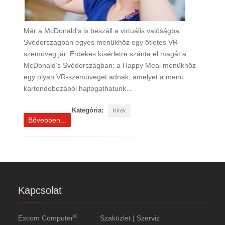
Már a McDonald's is beszáll a virtuális valóságba:
Svédországban egyes menükhöz egy ötletes VR-
szemüveg jár. Érdekes kísérletre szánta el magát a
McDonald’s Svédországban: a Happy Meal menükhöz
egy olyan VR-szemüveget adnak, amelyet a menü
kartondobozából hajtogathatunk…
Kategória:
Hírek
Bővebben...
Kapcsolat
®
Excom Computer
Szaküzlet | Szerviz