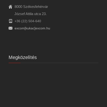
8000 Székesfehérvár
József Attila utca 23.
+36 (22) 504-640
excom[kukac]excom.hu
Megközelítés