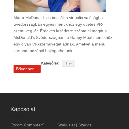
Már a McDonald's is beszáll a virtuális valóságba:
Svédországban egyes menükhöz egy ötletes VR-
szemüveg jár. Érdekes kísérletre szánta el magát a
McDonald’s Svédországban: a Happy Meal menükhöz
egy olyan VR-szemüveget adnak, amelyet a menü
kartondobozából hajtogathatunk…
Kategória:
Hírek
Bővebben...
Kapcsolat
®
Excom Computer
Szaküzlet | Szerviz