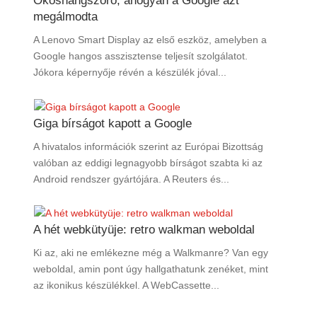
Okoshangszóró, ahogyan a Google azt
megálmodta
A Lenovo Smart Display az első eszköz, amelyben a
Google hangos asszisztense teljesít szolgálatot.
Jókora képernyője révén a készülék jóval...
Giga bírságot kapott a Google
A hivatalos információk szerint az Európai Bizottság
valóban az eddigi legnagyobb bírságot szabta ki az
Android rendszer gyártójára. A Reuters és...
A hét webkütyüje: retro walkman weboldal
Ki az, aki ne emlékezne még a Walkmanre? Van egy
weboldal, amin pont úgy hallgathatunk zenéket, mint
az ikonikus készülékkel. A WebCassette...