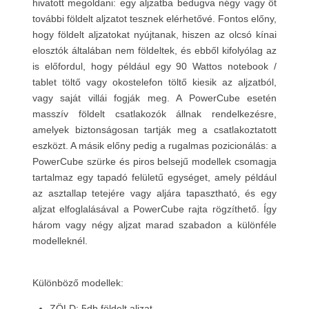
hivatott megoldani: egy aljzatba bedugva négy vagy öt
további földelt aljzatot tesznek elérhetővé. Fontos előny,
hogy földelt aljzatokat nyújtanak, hiszen az olcsó kínai
elosztók általában nem földeltek, és ebből kifolyólag az
is előfordul, hogy például egy 90 Wattos notebook /
tablet töltő vagy okostelefon töltő kiesik az aljzatból,
vagy saját villái fogják meg. A PowerCube esetén
masszív földelt csatlakozók állnak rendelkezésre,
amelyek biztonságosan tartják meg a csatlakoztatott
eszközt. A másik előny pedig a rugalmas pozicionálás: a
PowerCube szürke és piros belsejű modellek csomagja
tartalmaz egy tapadó felületű egységet, amely például
az asztallap tetejére vagy aljára tapasztható, és egy
aljzat elfoglalásával a PowerCube rajta rögzíthető. Így
három vagy négy aljzat marad szabadon a különféle
modelleknél.
Különböző modellek:
ZÖLD: 5db földelt aljzat