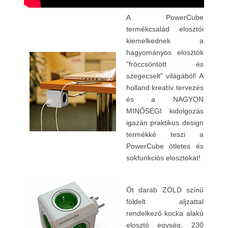
A PowerCube
termékcsalád elosztói
kiemelkednek a
hagyományos elosztók
"fröccsöntött és
szegecselt" világából! A
holland kreatív tervezés
és a NAGYON
MINŐSÉGI kidolgozás
igazán praktikus design
termékké teszi a
PowerCube ötletes és
sokfunkciós elosztókat!
Öt darab ZÖLD színű
földelt aljzattal
rendelkező kocka alakú
elosztó egység, 230