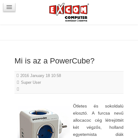
Újdonságok / Blog
VörösmartyKOCKA
Kapcsolat
Mi is az a PowerCube?
2016 January 18 10:58
Super User
Ötletes és sokoldalú
elosztó. A furcsa nevű
allocacoc cég létrejöttét
két végzős, holland
egyetemista diák