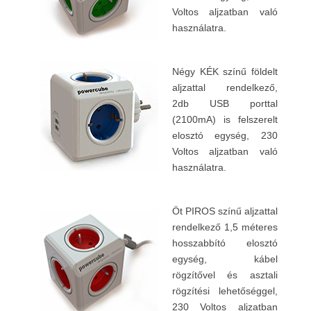
Voltos aljzatban való
használatra.
Négy KÉK színű földelt
aljzattal rendelkező,
2db USB porttal
(2100mA) is felszerelt
elosztó egység, 230
Voltos aljzatban való
használatra.
Öt PIROS színű aljzattal
rendelkező 1,5 méteres
hosszabbító elosztó
egység, kábel
rögzítővel és asztali
rögzítési lehetőséggel,
230 Voltos aljzatban