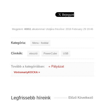
Megjelent:
40651
alkalommal
Utoljára frissítve: 2016 February 29 19:46
Kategória:
Menu - fooldal
Címkék:
elosztó
PowerCube
USB
« Pályázat
Tovább a kategóriában:
VörösmartyKOCKA »
Legfrissebb híreink
Előző
Következő