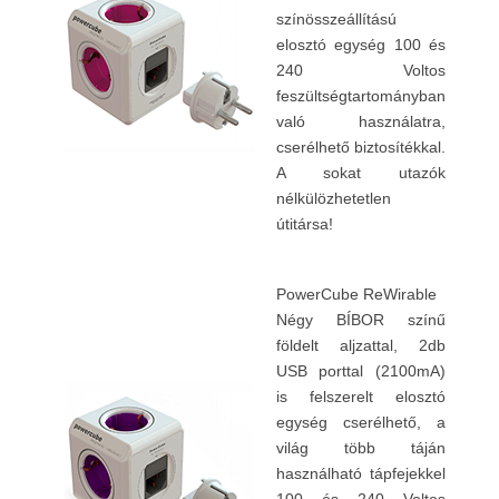
színösszeállítású
elosztó egység 100 és
240 Voltos
feszültségtartományban
való használatra,
cserélhető biztosítékkal.
A sokat utazók
nélkülözhetetlen
útitársa!
PowerCube ReWirable
Négy BÍBOR színű
földelt aljzattal, 2db
USB porttal (2100mA)
is felszerelt elosztó
egység cserélhető, a
világ több táján
használható tápfejekkel