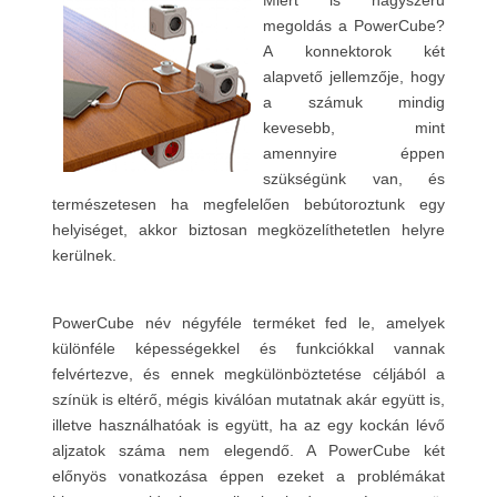
Miért is nagyszerű
megoldás a PowerCube?
A konnektorok két
alapvető jellemzője, hogy
a számuk mindig
kevesebb, mint
amennyire éppen
szükségünk van, és
természetesen ha megfelelően bebútoroztunk egy
helyiséget, akkor biztosan megközelíthetetlen helyre
kerülnek.
PowerCube név négyféle terméket fed le, amelyek
különféle képességekkel és funkciókkal vannak
felvértezve, és ennek megkülönböztetése céljából a
színük is eltérő, mégis kiválóan mutatnak akár együtt is,
illetve használhatóak is együtt, ha az egy kockán lévő
aljzatok száma nem elegendő. A PowerCube két
előnyös vonatkozása éppen ezeket a problémákat