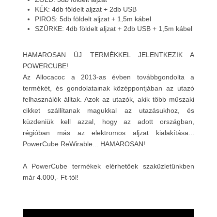
KÉK: 4db földelt aljzat + 2db USB
PIROS: 5db földelt aljzat + 1,5m kábel
SZÜRKE: 4db földelt aljzat + 2db USB + 1,5m kábel
HAMAROSAN ÚJ TERMÉKKEL JELENTKEZIK A
POWERCUBE!
Az Allocacoc a 2013-as évben továbbgondolta a
termékét, és gondolatainak középpontjában az utazó
felhasználók álltak. Azok az utazók, akik több műszaki
cikket szállítanak magukkal az utazásukhoz, és
küzdeniük kell azzal, hogy az adott országban,
régióban más az elektromos aljzat kialakítása...
PowerCube ReWirable... HAMAROSAN!
A PowerCube termékek elérhetőek szaküzletünkben
már 4.000,- Ft-tól!