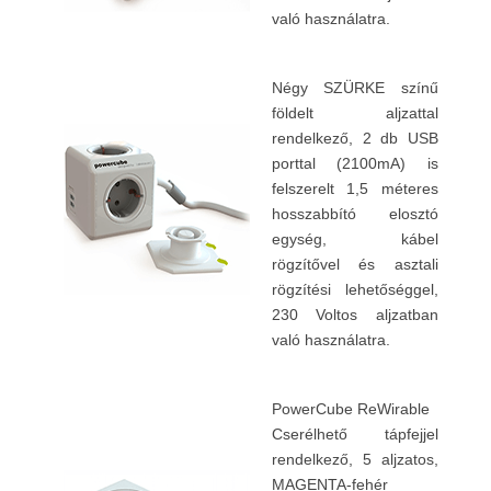
való használatra.
Négy SZÜRKE színű
földelt aljzattal
rendelkező, 2 db USB
porttal (2100mA) is
felszerelt 1,5 méteres
hosszabbító elosztó
egység, kábel
rögzítővel és asztali
rögzítési lehetőséggel,
230 Voltos aljzatban
való használatra.
PowerCube ReWirable
Cserélhető tápfejjel
rendelkező, 5 aljzatos,
MAGENTA-fehér