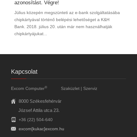
azonosítást. Végre!
Július közepén megszünteti az e-bank szolgáltatásába
chipkártyával történő belépési lehetőséget a K&H
Bank. 2018. július 20. után már nem használhatják
chipkártyájukat...
Kapcsolat
®
Excom Computer
Szaküzlet | Szerviz
8000 Székesfehérvár
József Attila utca 23.
+36 (22) 504-640
excom[kukac]excom.hu