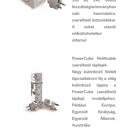
100 és 240 Voltos
feszültségtartományban
való használatra,
cserélhető biztosítékkal.
A sokat utazók
nélkülözhetetlen
útitársa!
PowerCube ReWirable
cserélhető tápfejek
Négy különböző földelt
tápcsatlakozó fej a világ
különböző tájaira a
PowerCube cserélhető
tápfejű modelljeihez.
Például: Európa,
Egyesült Királyság,
Egyesült Államok,
Ausztrália.