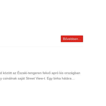
Bővebben...
nd között az Északi-tengeren fekvő apró kis országban
y csinálnak saját Street View-t. Egy birka hátára…