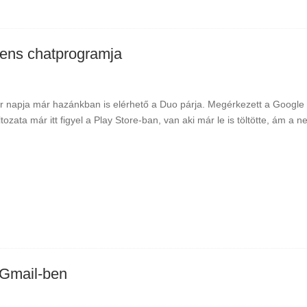
igens chatprogramja
r napja már hazánkban is elérhető a Duo párja. Megérkezett a Google új
ltozata már itt figyel a Play Store-ban, van aki már le is töltötte, ám a
 Gmail-ben