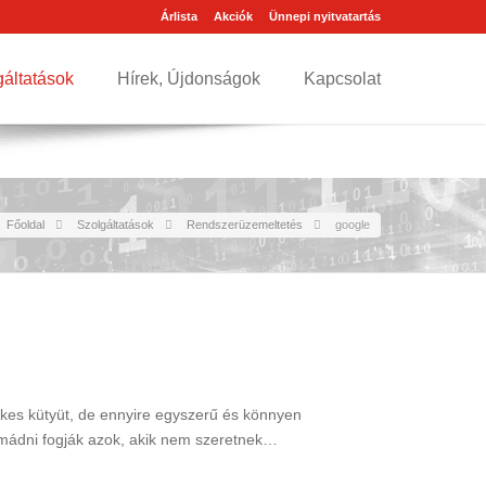
Árlista
Akciók
Ünnepi nyitvatartás
gáltatások
Hírek, Újdonságok
Kapcsolat
Főoldal
Szolgáltatások
Rendszerüzemeltetés
google
dekes kütyüt, de ennyire egyszerű és könnyen
 imádni fogják azok, akik nem szeretnek…