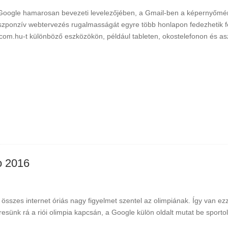
Google hamarosan bevezeti levelezőjében, a Gmail-ben a képernyőmére
szponzív webtervezés rugalmasságát egyre több honlapon fedezhetik fe
com.hu-t különböző eszközökön, például tableten, okostelefonon és as
o 2016
 összes internet óriás nagy figyelmet szentel az olimpiának. Így van ez
resünk rá a riói olimpia kapcsán, a Google külön oldalt mutat be sport