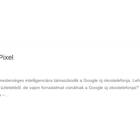
Pixel
mesterséges intelligenciára támaszkodik a Google új okostelefonja. Lehul
 üzletekből, de vajon forradalmat csinálnak a Google új okostelefonja
a –…