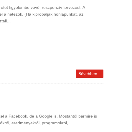
tet figyelembe vevő, reszponzív tervezést. A
l a netezők. (Ha kipróbálják honlapunkat, az
ztali…
Bővebben...
zel a Facebook, de a Google is. Mostantól bármire is
olókról, eredményekről, programokról,…