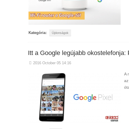
Kategória:
Újdonságok
Itt a Google legújabb okostelefonja: 
2016 October 05 14:16
A 
az
ót