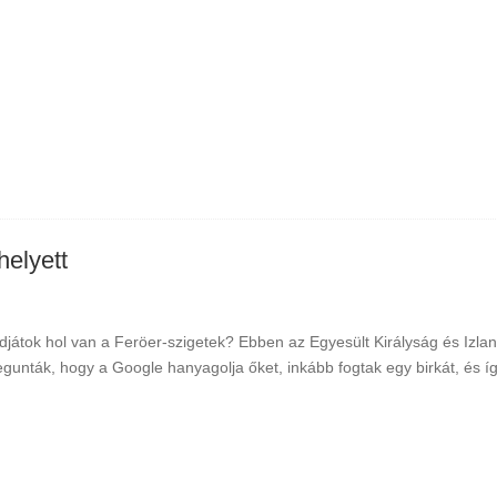
helyett
djátok hol van a Feröer-szigetek? Ebben az Egyesült Királyság és Izla
gunták, hogy a Google hanyagolja őket, inkább fogtak egy birkát, és íg