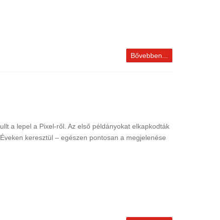
Bővebben...
lt a lepel a Pixel-ről. Az első példányokat elkapkodták
i? Éveken keresztül – egészen pontosan a megjelenése