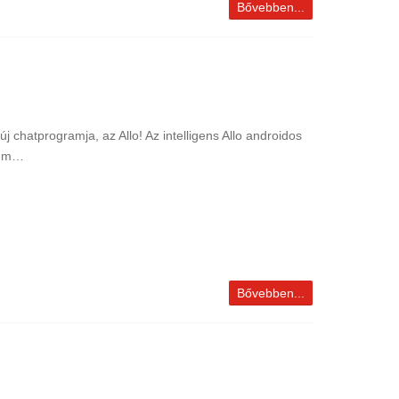
Bővebben...
 chatprogramja, az Allo! Az intelligens Allo androidos
 nem…
Bővebben...