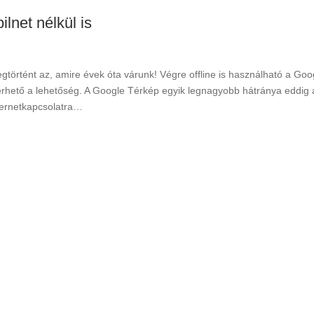
lnet nélkül is
gtörtént az, amire évek óta várunk! Végre offline is használható a Go
érhető a lehetőség. A Google Térkép egyik legnagyobb hátránya eddig a
ternetkapcsolatra…