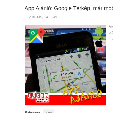
App Ajánló: Google Térkép, már mobi
2016 May 24 13:49
Me
el
in
Kategória:
Hírek