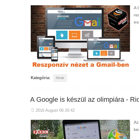
A 
re
ex
Kategória:
Hírek
A Google is készül az olimpiára - Ri
2016 August 06 20:42
Az
ke