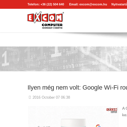
Telefon: +36 (22) 504 640
Email:
excom@excom.hu
Nyitvatartá
Ilyen még nem volt: Google Wi-Fi ro
2016 October 07 06:38
A 
ke