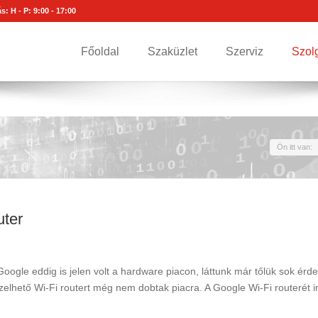
s: H - P: 9:00 - 17:00
Főoldal
Szaküzlet
Szerviz
Szol
Ön itt van:
uter
Google eddig is jelen volt a hardware piacon, láttunk már tőlük sok ér
zelhető Wi-Fi routert még nem dobtak piacra. A Google Wi-Fi routerét