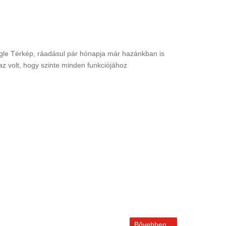
ogle Térkép, ráadásul pár hónapja már hazánkban is
z volt, hogy szinte minden funkciójához
Bővebben...