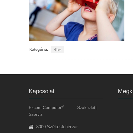
Kategória:
Hírek
Kapcsolat
Megkö
®
Excom Computer
Szaküzlet |
Szerviz
8000 Székesfehérvár