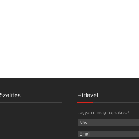
zelítés
Hírlevél
Legyen mindig naprakész!