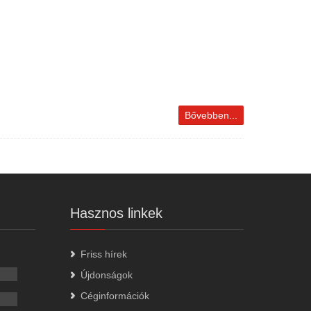
Bővebben...
Hasznos linkek
Friss hírek
Újdonságok
Céginformációk