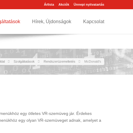
Árlista
Akciók
Ünnepi nyitvatartás
gáltatások
Hírek, Újdonságok
Kapcsolat
ldal
Szolgáltatások
Rendszerüzemeltetés
McDonald's
s menükhöz egy ötletes VR-szemüveg jár. Érdekes
 menükhöz egy olyan VR-szemüveget adnak, amelyet a