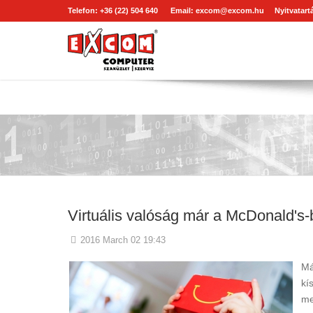
Telefon: +36 (22) 504 640
Email:
excom@excom.hu
Nyitvatartá
Virtuális valóság már a McDonald's-
2016 March 02 19:43
Má
kí
me