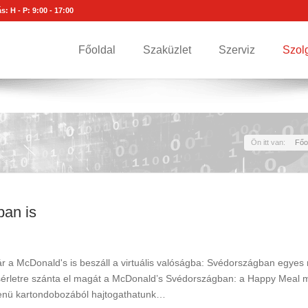
s: H - P: 9:00 - 17:00
Főoldal
Szaküzlet
Szerviz
Szol
Ön itt van:
Főo
ban is
r a McDonald's is beszáll a virtuális valóságba: Svédországban egye
sérletre szánta el magát a McDonald’s Svédországban: a Happy Meal
nü kartondobozából hajtogathatunk…