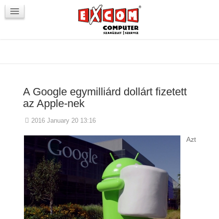
Újdonságok / Blog
VörösmartyKOCKA
Kapcsolat
A Google egymilliárd dollárt fizetett
az Apple-nek
2016 January 20 13:16
Azt