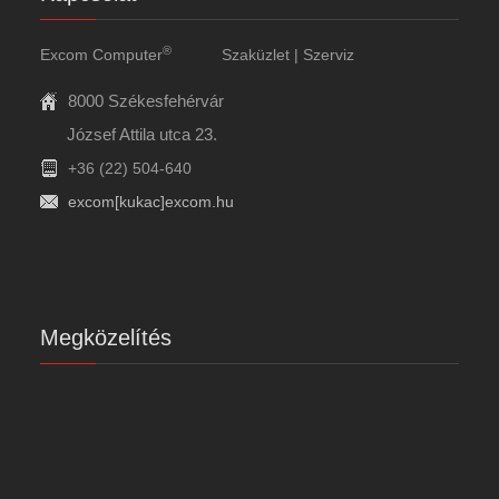
®
Excom Computer
Szaküzlet | Szerviz
8000 Székesfehérvár
József Attila utca 23.
+36 (22) 504-640
excom[kukac]excom.hu
Megközelítés