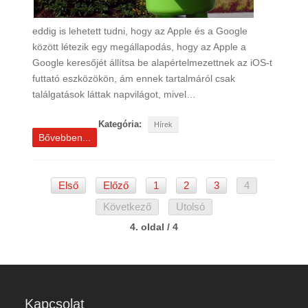
eddig is lehetett tudni, hogy az Apple és a Google
között létezik egy megállapodás, hogy az Apple a
Google keresőjét állítsa be alapértelmezettnek az iOS-t
futtató eszközökön, ám ennek tartalmáról csak
találgatások láttak napvilágot, mivel…
Kategória:
Hírek
Bővebben...
Első
Előző
1
2
3
4
Következő
Utolsó
4. oldal / 4
Kapcsolat