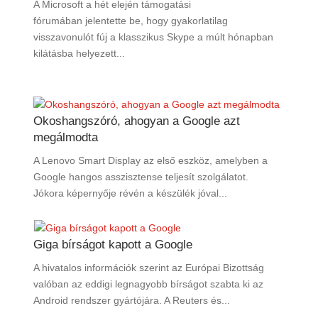
A Microsoft a hét elején támogatási
fórumában jelentette be, hogy gyakorlatilag
visszavonulót fúj a klasszikus Skype a múlt hónapban
kilátásba helyezett...
Okoshangszóró, ahogyan a Google azt
megálmodta
A Lenovo Smart Display az első eszköz, amelyben a
Google hangos asszisztense teljesít szolgálatot.
Jókora képernyője révén a készülék jóval...
Giga bírságot kapott a Google
A hivatalos információk szerint az Európai Bizottság
valóban az eddigi legnagyobb bírságot szabta ki az
Android rendszer gyártójára. A Reuters és...