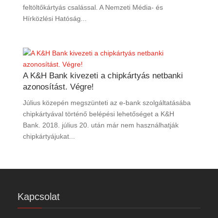
feltöltőkártyás csalással. A Nemzeti Média- és
Hírközlési Hatóság...
A K&H Bank kivezeti a chipkártyás netbanki
azonosítást. Végre!
Július közepén megszünteti az e-bank szolgáltatásába
chipkártyával történő belépési lehetőséget a K&H
Bank. 2018. július 20. után már nem használhatják
chipkártyájukat...
Kapcsolat