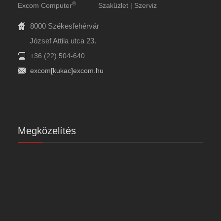
®
Excom Computer
Szaküzlet | Szerviz
8000 Székesfehérvár
József Attila utca 23.
+36 (22) 504-640
excom[kukac]excom.hu
Megközelítés