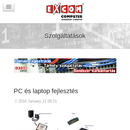
Újdonságok / Blog
VörösmartyKOCKA
Kapcsolat
Szolgáltatások
PC és laptop fejlesztés
2016 January 21 09:21