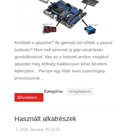
Kinőtted a gépedet? Az igények túl nőttek a géped
tudásán? Nem kell azonnal új gép vásárlásán
gondolkodnod. Van az a helyzet amikor meglévő
gépedet még költség hatékonyan lehet bővíteni,
fejleszteni... Persze egy több éves számítógép
processzorát…
Kategória:
Szolgáltatások
Bővebben...
Használt alkatrészek
2016 January 16 22:51