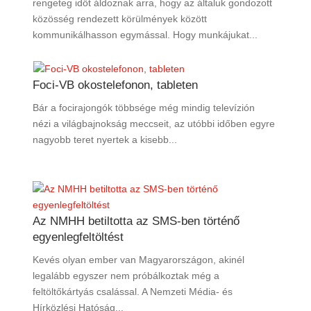
rengeteg időt áldoznak arra, hogy az általuk gondozott
közösség rendezett körülmények között
kommunikálhasson egymással. Hogy munkájukat...
Foci-VB okostelefonon, tableten
Bár a focirajongók többsége még mindig televízión
nézi a világbajnokság meccseit, az utóbbi időben egyre
nagyobb teret nyertek a kisebb...
Az NMHH betiltotta az SMS-ben történő
egyenlegfeltöltést
Kevés olyan ember van Magyarországon, akinél
legalább egyszer nem próbálkoztak még a
feltöltőkártyás csalással. A Nemzeti Média- és
Hírközlési Hatóság...