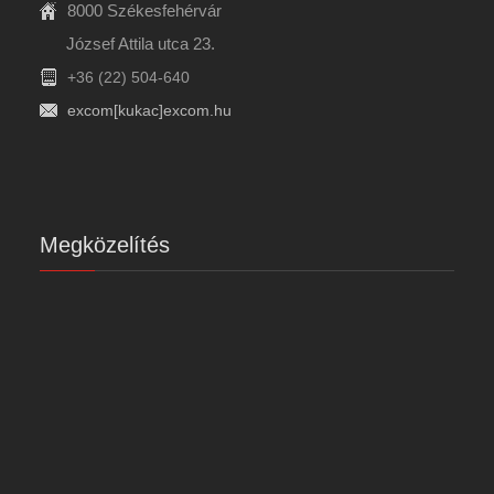
8000 Székesfehérvár
József Attila utca 23.
+36 (22) 504-640
excom[kukac]excom.hu
Megközelítés