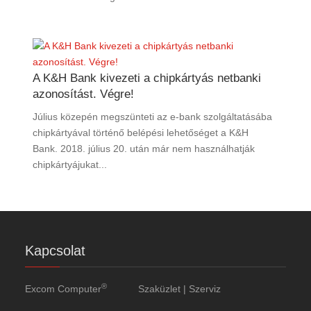
A K&H Bank kivezeti a chipkártyás netbanki
azonosítást. Végre!
Július közepén megszünteti az e-bank szolgáltatásába
chipkártyával történő belépési lehetőséget a K&H
Bank. 2018. július 20. után már nem használhatják
chipkártyájukat...
Kapcsolat
®
Excom Computer
Szaküzlet | Szerviz