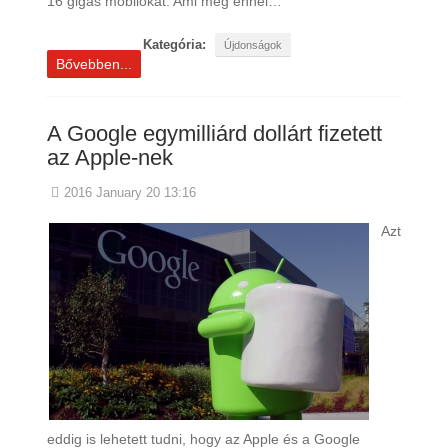
16 gigás mobilokat. Ami még ennél…
Kategória:
Újdonságok
Bővebben...
A Google egymilliárd dollárt fizetett
az Apple-nek
2016 January 20 13:16
Azt
eddig is lehetett tudni, hogy az Apple és a Google