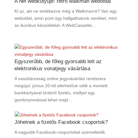
A hét webkütyüje: retro walkman weboldal
Ki az, aki ne emlékezne még a Walkmanre? Van egy
weboldal, amin pont úgy hallgathatunk zenéket, mint
az ikonikus készülékkel. A WebCassette...
Egyszerűbb, de főleg gyorsabb lett az
elektronikus vonatjegy vásárlása
A vasúttársaság online jegyvásárlási rendszere
megújul, június 20-tól elérhetővé válik a mentett
bankkártyával történő fizetés, mellyel egy
gombnyomással lehet majd...
Jöhetnek a fizetős Facebook csoportok?
A nagyobb Facebook-csoportokat üzemeltetők