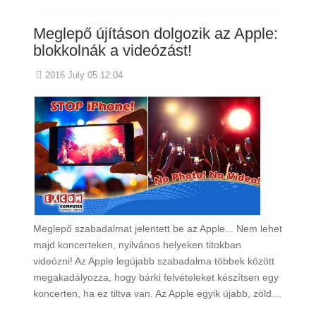
Meglepő újításon dolgozik az Apple:
blokkolnák a videózást!
2016 July 05 12:04
Meglepő szabadalmat jelentett be az Apple... Nem lehet
majd koncerteken, nyilvános helyeken titokban
videózni! Az Apple legújabb szabadalma többek között
megakadályozza, hogy bárki felvételeket készítsen egy
koncerten, ha ez tiltva van. Az Apple egyik újabb, zöld…