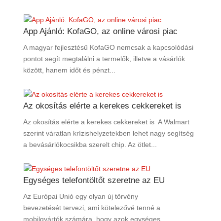
App Ajánló: KofaGO, az online városi piac
A magyar fejlesztésű KofaGO nemcsak a kapcsolódási
pontot segít megtalálni a termelők, illetve a vásárlók
között, hanem időt és pénzt...
Az okosítás elérte a kerekes cekkereket is
Az okosítás elérte a kerekes cekkereket is A Walmart
szerint váratlan krízishelyzetekben lehet nagy segítség
a bevásárlókocsikba szerelt chip. Az ötlet...
Egységes telefontöltőt szeretne az EU
Az Európai Unió egy olyan új törvény
bevezetését tervezi, ami kötelezővé tenné a
mobilgyártók számára, hogy azok egységes,