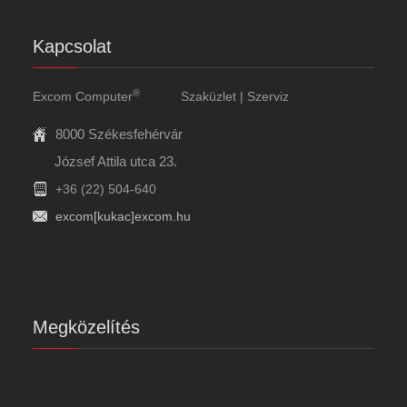
Kapcsolat
®
Excom Computer
Szaküzlet | Szerviz
8000 Székesfehérvár
József Attila utca 23.
+36 (22) 504-640
excom[kukac]excom.hu
Megközelítés