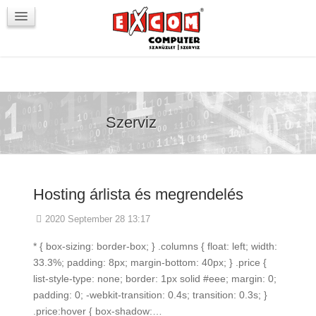
Újdonságok / Blog
VörösmartyKOCKA
Kapcsolat
Szerviz
Hosting árlista és megrendelés
2020 September 28 13:17
* { box-sizing: border-box; } .columns { float: left; width:
33.3%; padding: 8px; margin-bottom: 40px; } .price {
list-style-type: none; border: 1px solid #eee; margin: 0;
padding: 0; -webkit-transition: 0.4s; transition: 0.3s; }
.price:hover { box-shadow:…