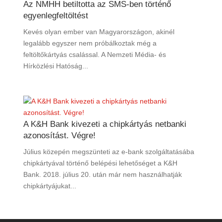
Az NMHH betiltotta az SMS-ben történő
egyenlegfeltöltést
Kevés olyan ember van Magyarországon, akinél
legalább egyszer nem próbálkoztak még a
feltöltőkártyás csalással. A Nemzeti Média- és
Hírközlési Hatóság...
A K&H Bank kivezeti a chipkártyás netbanki
azonosítást. Végre!
Július közepén megszünteti az e-bank szolgáltatásába
chipkártyával történő belépési lehetőséget a K&H
Bank. 2018. július 20. után már nem használhatják
chipkártyájukat...