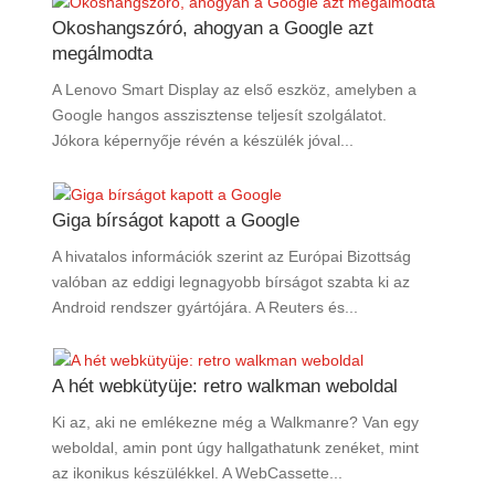
Okoshangszóró, ahogyan a Google azt
megálmodta
A Lenovo Smart Display az első eszköz, amelyben a
Google hangos asszisztense teljesít szolgálatot.
Jókora képernyője révén a készülék jóval...
Giga bírságot kapott a Google
A hivatalos információk szerint az Európai Bizottság
valóban az eddigi legnagyobb bírságot szabta ki az
Android rendszer gyártójára. A Reuters és...
A hét webkütyüje: retro walkman weboldal
Ki az, aki ne emlékezne még a Walkmanre? Van egy
weboldal, amin pont úgy hallgathatunk zenéket, mint
az ikonikus készülékkel. A WebCassette...