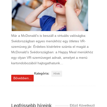
Már a McDonald's is beszáll a virtuális valóságba:
Svédországban egyes menükhöz egy ötletes VR-
szemüveg jár. Érdekes kísérletre szánta el magát a
McDonald’s Svédországban: a Happy Meal menükhöz
egy olyan VR-szemüveget adnak, amelyet a menü
kartondobozából hajtogathatunk…
Kategória:
Hírek
Bővebben...
Legfrissebb híreink
Előző
Következő