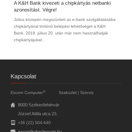
A K&H Bank kivezeti a chipkártyás netbanki
azonosítást. Végre!
Július közepén megszünteti az e-bank szolgáltatásába
chipkártyával történő belépési lehetőséget a K&H
Bank. 2018. július 20. után már nem használhatják
chipkártyájukat...
Kapcsolat
®
Excom Computer
Szaküzlet | Szerviz
8000 Székesfehérvár
József Attila utca 23.
+36 (22) 504-640
excom[kukac]excom.hu