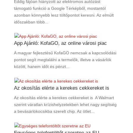
Eddig fájóan hiányzott az elektromos autózást
támogató funkció a Google Térképből, mostantól
azonban könnyebb lesz töltőpontot keresni. Az elmúlt
időszakban több...
App Ajánló: KofaGO, az online városi piac
A magyar fejlesztésű KofaGO nemcsak a kapcsolódási
pontot segít megtalálni a termelők, illetve a vásárlók
között, hanem időt és pénzt...
Az okosítás elérte a kerekes cekkereket is
Az okosítás elérte a kerekes cekkereket is A Walmart
szerint váratlan krízishelyzetekben lehet nagy segítség
a bevásárlókocsikba szerelt chip. Az ötlet...
Egységes telefontöltőt szeretne az EU