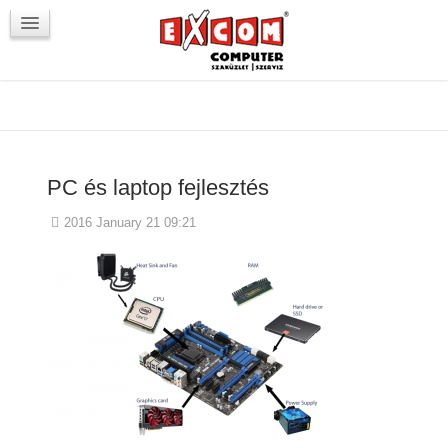
Újdonságok / Blog
VörösmartyKOCKA
Kapcsolat
PC és laptop fejlesztés
2016 January 21 09:21