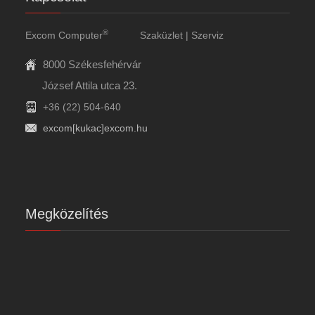
®
Excom Computer
Szaküzlet | Szerviz
8000 Székesfehérvár
József Attila utca 23.
+36 (22) 504-640
excom[kukac]excom.hu
Megközelítés