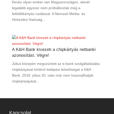
Kevés olyan ember van Magyarországon, akinél
legalább egyszer nem próbálkoztak még a
feltöltőkártyás csalással. A Nemzeti Média- és
Hírközlési Hatóság...
A K&H Bank kivezeti a chipkártyás netbanki
azonosítást. Végre!
Július közepén megszünteti az e-bank szolgáltatásába
chipkártyával történő belépési lehetőséget a K&H
Bank. 2018. július 20. után már nem használhatják
chipkártyájukat...
Kapcsolat