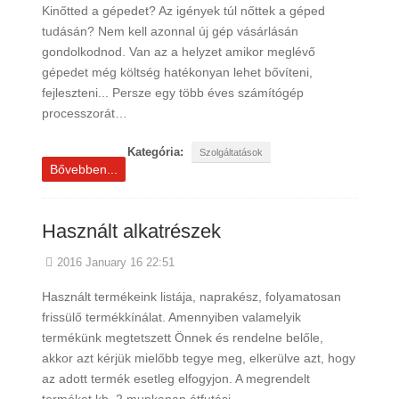
Kinőtted a gépedet? Az igények túl nőttek a géped
tudásán? Nem kell azonnal új gép vásárlásán
gondolkodnod. Van az a helyzet amikor meglévő
gépedet még költség hatékonyan lehet bővíteni,
fejleszteni... Persze egy több éves számítógép
processzorát…
Kategória:
Szolgáltatások
Bővebben...
Használt alkatrészek
2016 January 16 22:51
Használt termékeink listája, naprakész, folyamatosan
frissülő termékkínálat. Amennyiben valamelyik
termékünk megtetszett Önnek és rendelne belőle,
akkor azt kérjük mielőbb tegye meg, elkerülve azt, hogy
az adott termék esetleg elfogyjon. A megrendelt