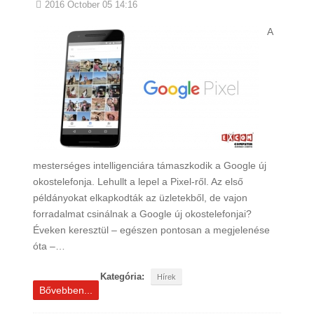
2016 October 05 14:16
A
mesterséges intelligenciára támaszkodik a Google új
okostelefonja. Lehullt a lepel a Pixel-ről. Az első
példányokat elkapkodták az üzletekből, de vajon
forradalmat csinálnak a Google új okostelefonjai?
Éveken keresztül – egészen pontosan a megjelenése
óta –…
Kategória:
Hírek
Bővebben...