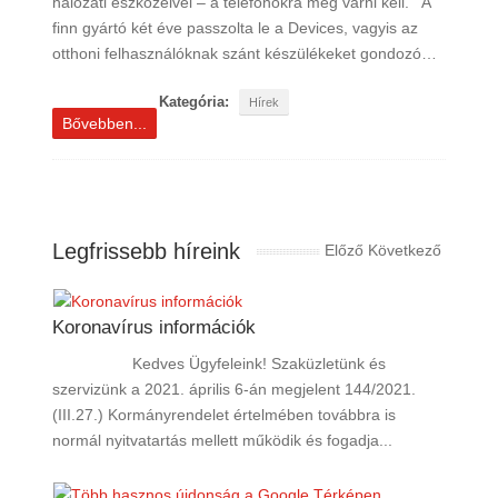
hálózati eszközeivel – a telefonokra még várni kell. A
finn gyártó két éve passzolta le a Devices, vagyis az
otthoni felhasználóknak szánt készülékeket gondozó…
Kategória:
Hírek
Bővebben...
Legfrissebb híreink
Előző
Következő
Koronavírus információk
Kedves Ügyfeleink! Szaküzletünk és
szervizünk a 2021. április 6-án megjelent 144/2021.
(III.27.) Kormányrendelet értelmében továbbra is
normál nyitvatartás mellett működik és fogadja...