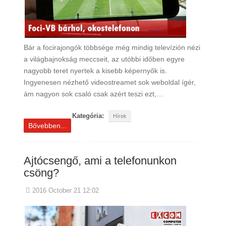
Bár a focirajongók többsége még mindig televízión nézi
a világbajnokság meccseit, az utóbbi időben egyre
nagyobb teret nyertek a kisebb képernyők is.
Ingyenesen nézhető videostreamet sok weboldal ígér,
ám nagyon sok csaló csak azért teszi ezt,…
Kategória:
Hírek
Bővebben...
Ajtócsengő, ami a telefonunkon
csöng?
2016 October 21 12:02