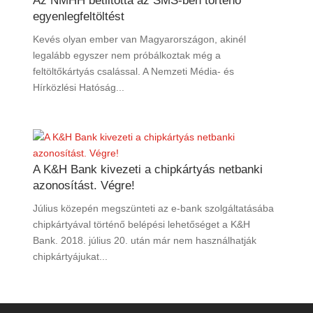
Az NMHH betiltotta az SMS-ben történő
egyenlegfeltöltést
Kevés olyan ember van Magyarországon, akinél
legalább egyszer nem próbálkoztak még a
feltöltőkártyás csalással. A Nemzeti Média- és
Hírközlési Hatóság...
A K&H Bank kivezeti a chipkártyás netbanki
azonosítást. Végre!
Július közepén megszünteti az e-bank szolgáltatásába
chipkártyával történő belépési lehetőséget a K&H
Bank. 2018. július 20. után már nem használhatják
chipkártyájukat...