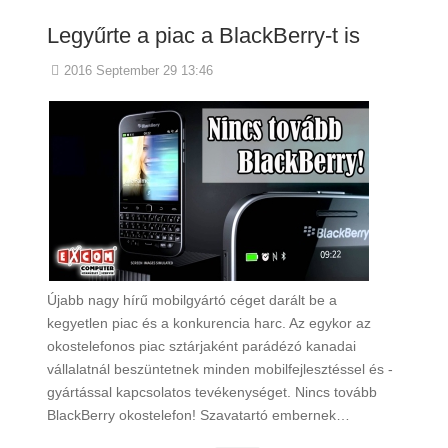
Legyűrte a piac a BlackBerry-t is
2016 September 29 13:46
Újabb nagy hírű mobilgyártó céget darált be a
kegyetlen piac és a konkurencia harc. Az egykor az
okostelefonos piac sztárjaként parádézó kanadai
vállalatnál beszüntetnek minden mobilfejlesztéssel és -
gyártással kapcsolatos tevékenységet. Nincs tovább
BlackBerry okostelefon! Szavatartó embernek…