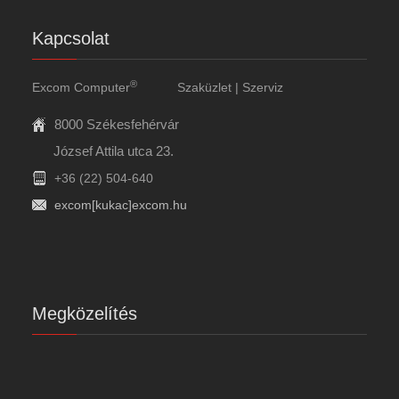
Kapcsolat
®
Excom Computer
Szaküzlet | Szerviz
8000 Székesfehérvár
József Attila utca 23.
+36 (22) 504-640
excom[kukac]excom.hu
Megközelítés