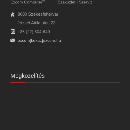
®
Excom Computer
Szaküzlet | Szerviz
8000 Székesfehérvár
József Attila utca 23.
+36 (22) 504-640
excom[kukac]excom.hu
Megközelítés