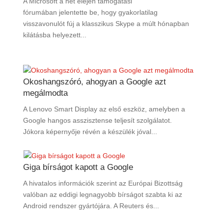
A Microsoft a hét elején támogatási
fórumában jelentette be, hogy gyakorlatilag
visszavonulót fúj a klasszikus Skype a múlt hónapban
kilátásba helyezett...
Okoshangszóró, ahogyan a Google azt
megálmodta
A Lenovo Smart Display az első eszköz, amelyben a
Google hangos asszisztense teljesít szolgálatot.
Jókora képernyője révén a készülék jóval...
Giga bírságot kapott a Google
A hivatalos információk szerint az Európai Bizottság
valóban az eddigi legnagyobb bírságot szabta ki az
Android rendszer gyártójára. A Reuters és...