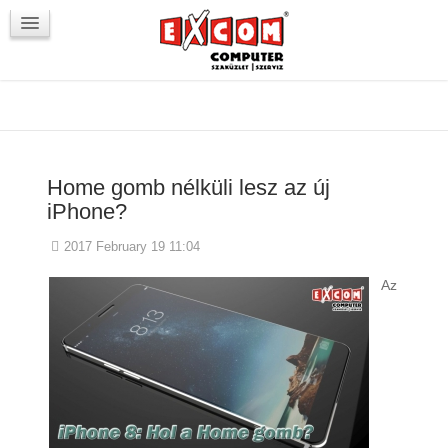
Újdonságok / Blog
VörösmartyKOCKA
Kapcsolat
Home gomb nélküli lesz az új
iPhone?
2017 February 19 11:04
Az