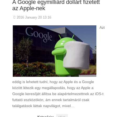
A Google egymilliárd dollárt fizetett
az Apple-nek
2016 January 20 13:16
Azt
eddig is lehetett tudni, hogy az Apple és a Google
között létezik egy megállapodás, hogy az Apple a
Google keresőjét állítsa be alapértelmezettnek az iOS-t
futtató eszközökön, ám ennek tartalmáról csak
találgatások láttak napvilágot, mivel…