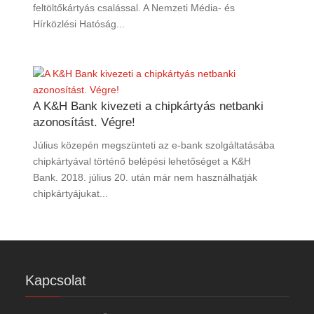
feltöltőkártyás csalással. A Nemzeti Média- és
Hírközlési Hatóság...
A K&H Bank kivezeti a chipkártyás netbanki
azonosítást. Végre!
Július közepén megszünteti az e-bank szolgáltatásába
chipkártyával történő belépési lehetőséget a K&H
Bank. 2018. július 20. után már nem használhatják
chipkártyájukat...
Kapcsolat