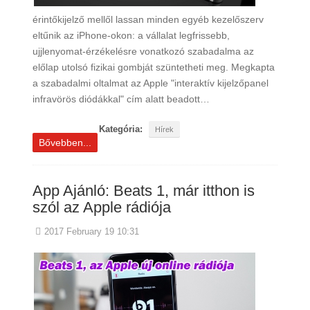
érintőkijelző mellől lassan minden egyéb kezelőszerv
eltűnik az iPhone-okon: a vállalat legfrissebb,
ujjlenyomat-érzékelésre vonatkozó szabadalma az
előlap utolsó fizikai gombját szüntetheti meg. Megkapta
a szabadalmi oltalmat az Apple "interaktív kijelzőpanel
infravörös diódákkal" cím alatt beadott…
Kategória:
Hírek
Bővebben...
App Ajánló: Beats 1, már itthon is
szól az Apple rádiója
2017 February 19 10:31